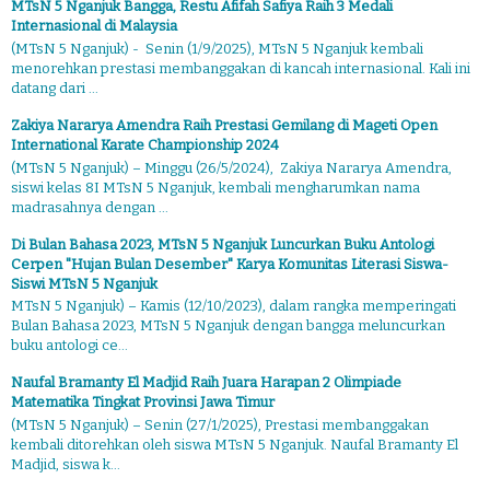
MTsN 5 Nganjuk Bangga, Restu Afifah Safiya Raih 3 Medali
Internasional di Malaysia
(MTsN 5 Nganjuk) - Senin (1/9/2025), MTsN 5 Nganjuk kembali
menorehkan prestasi membanggakan di kancah internasional. Kali ini
datang dari ...
Zakiya Nararya Amendra Raih Prestasi Gemilang di Mageti Open
International Karate Championship 2024
(MTsN 5 Nganjuk) – Minggu (26/5/2024), Zakiya Nararya Amendra,
siswi kelas 8I MTsN 5 Nganjuk, kembali mengharumkan nama
madrasahnya dengan ...
Di Bulan Bahasa 2023, MTsN 5 Nganjuk Luncurkan Buku Antologi
Cerpen "Hujan Bulan Desember" Karya Komunitas Literasi Siswa-
Siswi MTsN 5 Nganjuk
MTsN 5 Nganjuk) – Kamis (12/10/2023), dalam rangka memperingati
Bulan Bahasa 2023, MTsN 5 Nganjuk dengan bangga meluncurkan
buku antologi ce...
Naufal Bramanty El Madjid Raih Juara Harapan 2 Olimpiade
Matematika Tingkat Provinsi Jawa Timur
(MTsN 5 Nganjuk) – Senin (27/1/2025), Prestasi membanggakan
kembali ditorehkan oleh siswa MTsN 5 Nganjuk. Naufal Bramanty El
Madjid, siswa k...