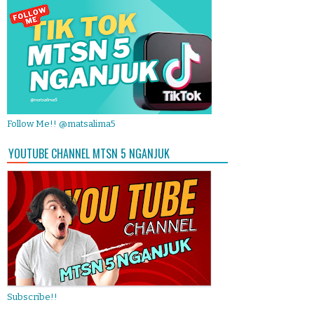
Follow Me!! @matsalima5
YOUTUBE CHANNEL MTSN 5 NGANJUK
Subscribe!!