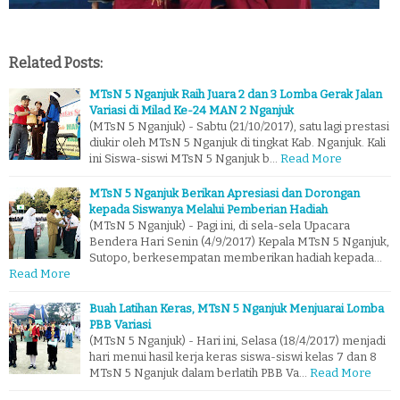
Related Posts:
MTsN 5 Nganjuk Raih Juara 2 dan 3 Lomba Gerak Jalan
Variasi di Milad Ke-24 MAN 2 Nganjuk
(MTsN 5 Nganjuk) - Sabtu (21/10/2017), satu lagi prestasi
diukir oleh MTsN 5 Nganjuk di tingkat Kab. Nganjuk. Kali
ini Siswa-siswi MTsN 5 Nganjuk b…
Read More
MTsN 5 Nganjuk Berikan Apresiasi dan Dorongan
kepada Siswanya Melalui Pemberian Hadiah
(MTsN 5 Nganjuk) - Pagi ini, di sela-sela Upacara
Bendera Hari Senin (4/9/2017) Kepala MTsN 5 Nganjuk,
Sutopo, berkesempatan memberikan hadiah kepada…
Read More
Buah Latihan Keras, MTsN 5 Nganjuk Menjuarai Lomba
PBB Variasi
(MTsN 5 Nganjuk) - Hari ini, Selasa (18/4/2017) menjadi
hari menui hasil kerja keras siswa-siswi kelas 7 dan 8
MTsN 5 Nganjuk dalam berlatih PBB Va…
Read More