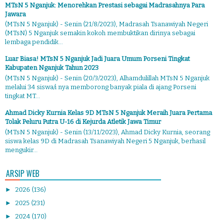
MTsN 5 Nganjuk: Menorehkan Prestasi sebagai Madrasahnya Para
Jawara
(MTsN 5 Nganjuk) - Senin (21/8/2023), Madrasah Tsanawiyah Negeri
(MTsN) 5 Nganjuk semakin kokoh membuktikan dirinya sebagai
lembaga pendidik...
Luar Biasa! MTsN 5 Nganjuk Jadi Juara Umum Porseni Tingkat
Kabupaten Nganjuk Tahun 2023
(MTsN 5 Nganjuk) - Senin (20/3/2023), Alhamdulillah MTsN 5 Nganjuk
melalui 34 siswa/i nya memborong banyak piala di ajang Porseni
tingkat MT...
Ahmad Dicky Kurnia Kelas 9D MTsN 5 Nganjuk Meraih Juara Pertama
Tolak Peluru Putra U-16 di Kejurda Atletik Jawa Timur
(MTsN 5 Nganjuk) - Senin (13/11/2023), Ahmad Dicky Kurnia, seorang
siswa kelas 9D di Madrasah Tsanawiyah Negeri 5 Nganjuk, berhasil
mengukir...
ARSIP WEB
►
2026
(136)
►
2025
(231)
►
2024
(170)