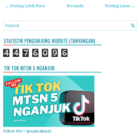
← Posting Lebih Baru
Beranda
Posting Lama →
STATISTIK PENGUNJUNG WEBSITE (TANYANGAN)
4
4
7
6
0
9
6
TIK TOK MTSN 5 NGANJUK
Follow Me!! @matsalima5