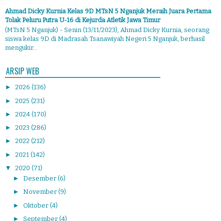
Ahmad Dicky Kurnia Kelas 9D MTsN 5 Nganjuk Meraih Juara Pertama
Tolak Peluru Putra U-16 di Kejurda Atletik Jawa Timur
(MTsN 5 Nganjuk) - Senin (13/11/2023), Ahmad Dicky Kurnia, seorang
siswa kelas 9D di Madrasah Tsanawiyah Negeri 5 Nganjuk, berhasil
mengukir...
ARSIP WEB
►
2026
(136)
►
2025
(231)
►
2024
(170)
►
2023
(286)
►
2022
(212)
►
2021
(142)
▼
2020
(71)
►
Desember
(6)
►
November
(9)
►
Oktober
(4)
►
September
(4)