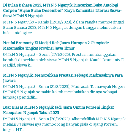
Di Bulan Bahasa 2023, MTsN 5 Nganjuk Luncurkan Buku Antologi
Cerpen "Hujan Bulan Desember" Karya Komunitas Literasi Siswa-
Siswi MTsN 5 Nganjuk
MTsN 5 Nganjuk) – Kamis (12/10/2023), dalam rangka memperingati
Bulan Bahasa 2023, MTsN 5 Nganjuk dengan bangga meluncurkan
buku antologi ce...
Naufal Bramanty El Madjid Raih Juara Harapan 2 Olimpiade
Matematika Tingkat Provinsi Jawa Timur
(MTsN 5 Nganjuk) – Senin (27/1/2025), Prestasi membanggakan
kembali ditorehkan oleh siswa MTsN 5 Nganjuk. Naufal Bramanty El
Madjid, siswa k...
MTsN 5 Nganjuk: Menorehkan Prestasi sebagai Madrasahnya Para
Jawara
(MTsN 5 Nganjuk) - Senin (21/8/2023), Madrasah Tsanawiyah Negeri
(MTsN) 5 Nganjuk semakin kokoh membuktikan dirinya sebagai
lembaga pendidik...
Luar Biasa! MTsN 5 Nganjuk Jadi Juara Umum Porseni Tingkat
Kabupaten Nganjuk Tahun 2023
(MTsN 5 Nganjuk) - Senin (20/3/2023), Alhamdulillah MTsN 5 Nganjuk
melalui 34 siswa/i nya memborong banyak piala di ajang Porseni
tingkat MT...