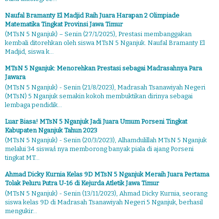
Naufal Bramanty El Madjid Raih Juara Harapan 2 Olimpiade
Matematika Tingkat Provinsi Jawa Timur
(MTsN 5 Nganjuk) – Senin (27/1/2025), Prestasi membanggakan
kembali ditorehkan oleh siswa MTsN 5 Nganjuk. Naufal Bramanty El
Madjid, siswa k...
MTsN 5 Nganjuk: Menorehkan Prestasi sebagai Madrasahnya Para
Jawara
(MTsN 5 Nganjuk) - Senin (21/8/2023), Madrasah Tsanawiyah Negeri
(MTsN) 5 Nganjuk semakin kokoh membuktikan dirinya sebagai
lembaga pendidik...
Luar Biasa! MTsN 5 Nganjuk Jadi Juara Umum Porseni Tingkat
Kabupaten Nganjuk Tahun 2023
(MTsN 5 Nganjuk) - Senin (20/3/2023), Alhamdulillah MTsN 5 Nganjuk
melalui 34 siswa/i nya memborong banyak piala di ajang Porseni
tingkat MT...
Ahmad Dicky Kurnia Kelas 9D MTsN 5 Nganjuk Meraih Juara Pertama
Tolak Peluru Putra U-16 di Kejurda Atletik Jawa Timur
(MTsN 5 Nganjuk) - Senin (13/11/2023), Ahmad Dicky Kurnia, seorang
siswa kelas 9D di Madrasah Tsanawiyah Negeri 5 Nganjuk, berhasil
mengukir...