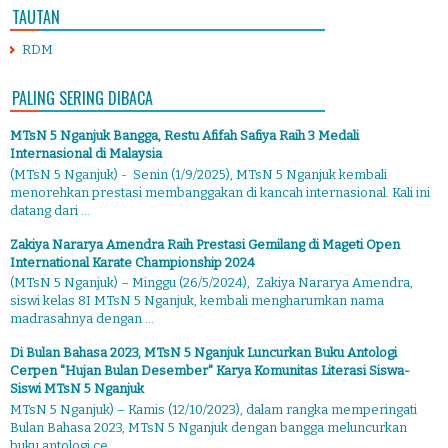
TAUTAN
RDM
PALING SERING DIBACA
MTsN 5 Nganjuk Bangga, Restu Afifah Safiya Raih 3 Medali
Internasional di Malaysia
(MTsN 5 Nganjuk) - Senin (1/9/2025), MTsN 5 Nganjuk kembali
menorehkan prestasi membanggakan di kancah internasional. Kali ini
datang dari ...
Zakiya Nararya Amendra Raih Prestasi Gemilang di Mageti Open
International Karate Championship 2024
(MTsN 5 Nganjuk) – Minggu (26/5/2024), Zakiya Nararya Amendra,
siswi kelas 8I MTsN 5 Nganjuk, kembali mengharumkan nama
madrasahnya dengan ...
Di Bulan Bahasa 2023, MTsN 5 Nganjuk Luncurkan Buku Antologi
Cerpen "Hujan Bulan Desember" Karya Komunitas Literasi Siswa-
Siswi MTsN 5 Nganjuk
MTsN 5 Nganjuk) – Kamis (12/10/2023), dalam rangka memperingati
Bulan Bahasa 2023, MTsN 5 Nganjuk dengan bangga meluncurkan
buku antologi ce...