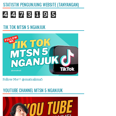
STATISTIK PENGUNJUNG WEBSITE (TANYANGAN)
4
4
7
3
1
9
5
TIK TOK MTSN 5 NGANJUK
Follow Me!! @matsalima5
YOUTUBE CHANNEL MTSN 5 NGANJUK