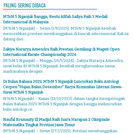
PALING SERING DIBACA
MTsN 5 Nganjuk Bangga, Restu Afifah Safiya Raih 3 Medali
Internasional di Malaysia
(MTsN 5 Nganjuk) - Senin (1/9/2025), MTsN 5 Nganjuk kembali
menorehkan prestasi membanggakan di kancah internasional. Kali ini
datang dari ...
Zakiya Nararya Amendra Raih Prestasi Gemilang di Mageti Open
International Karate Championship 2024
(MTsN 5 Nganjuk) – Minggu (26/5/2024), Zakiya Nararya Amendra,
siswi kelas 8I MTsN 5 Nganjuk, kembali mengharumkan nama
madrasahnya dengan ...
Di Bulan Bahasa 2023, MTsN 5 Nganjuk Luncurkan Buku Antologi
Cerpen "Hujan Bulan Desember" Karya Komunitas Literasi Siswa-
Siswi MTsN 5 Nganjuk
MTsN 5 Nganjuk) – Kamis (12/10/2023), dalam rangka memperingati
Bulan Bahasa 2023, MTsN 5 Nganjuk dengan bangga meluncurkan
buku antologi ce...
Naufal Bramanty El Madjid Raih Juara Harapan 2 Olimpiade
Matematika Tingkat Provinsi Jawa Timur
(MTsN 5 Nganjuk) – Senin (27/1/2025), Prestasi membanggakan