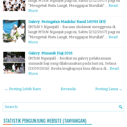
langit MTsN Nganjuk pagi ini, Sabtu (2/12/2017) pagi ini.
"Mengetuk Pintu Langit, Menggapai Nurullah" …
Read
More
Galery: Peringatan Maulidur Rasul 1439H (#3)
(MTsN 5 Nganjuk) - Bacaan sholawat menggema di
langit MTsN Nganjuk pagi ini, Sabtu (2/12/2017) pagi ini.
"Mengetuk Pintu Langit, Menggapai Nurullah" …
Read
More
Galery: Manasik Haji 2016
(MTsN Nganjuk) - Berikut ini galery pelaksanaan
manasik haji yang dilaksanakan pada hari ini, Selasa
(13/09/2016). Berita lengkapnya bisa dibaca di…
Read
More
← Posting Lebih Baru
Beranda
Posting Lama →
STATISTIK PENGUNJUNG WEBSITE (TANYANGAN)