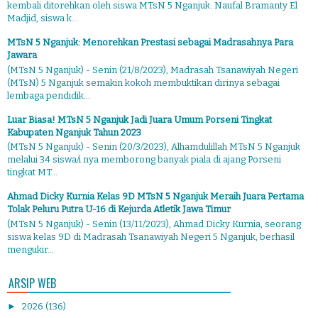
kembali ditorehkan oleh siswa MTsN 5 Nganjuk. Naufal Bramanty El
Madjid, siswa k...
MTsN 5 Nganjuk: Menorehkan Prestasi sebagai Madrasahnya Para
Jawara
(MTsN 5 Nganjuk) - Senin (21/8/2023), Madrasah Tsanawiyah Negeri
(MTsN) 5 Nganjuk semakin kokoh membuktikan dirinya sebagai
lembaga pendidik...
Luar Biasa! MTsN 5 Nganjuk Jadi Juara Umum Porseni Tingkat
Kabupaten Nganjuk Tahun 2023
(MTsN 5 Nganjuk) - Senin (20/3/2023), Alhamdulillah MTsN 5 Nganjuk
melalui 34 siswa/i nya memborong banyak piala di ajang Porseni
tingkat MT...
Ahmad Dicky Kurnia Kelas 9D MTsN 5 Nganjuk Meraih Juara Pertama
Tolak Peluru Putra U-16 di Kejurda Atletik Jawa Timur
(MTsN 5 Nganjuk) - Senin (13/11/2023), Ahmad Dicky Kurnia, seorang
siswa kelas 9D di Madrasah Tsanawiyah Negeri 5 Nganjuk, berhasil
mengukir...
ARSIP WEB
►
2026
(136)