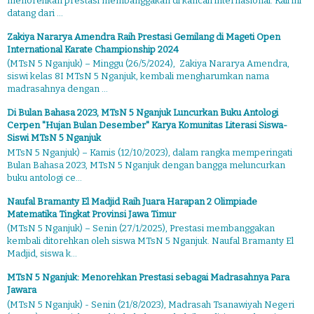
menorehkan prestasi membanggakan di kancah internasional. Kali ini
datang dari ...
Zakiya Nararya Amendra Raih Prestasi Gemilang di Mageti Open
International Karate Championship 2024
(MTsN 5 Nganjuk) – Minggu (26/5/2024), Zakiya Nararya Amendra,
siswi kelas 8I MTsN 5 Nganjuk, kembali mengharumkan nama
madrasahnya dengan ...
Di Bulan Bahasa 2023, MTsN 5 Nganjuk Luncurkan Buku Antologi
Cerpen "Hujan Bulan Desember" Karya Komunitas Literasi Siswa-
Siswi MTsN 5 Nganjuk
MTsN 5 Nganjuk) – Kamis (12/10/2023), dalam rangka memperingati
Bulan Bahasa 2023, MTsN 5 Nganjuk dengan bangga meluncurkan
buku antologi ce...
Naufal Bramanty El Madjid Raih Juara Harapan 2 Olimpiade
Matematika Tingkat Provinsi Jawa Timur
(MTsN 5 Nganjuk) – Senin (27/1/2025), Prestasi membanggakan
kembali ditorehkan oleh siswa MTsN 5 Nganjuk. Naufal Bramanty El
Madjid, siswa k...
MTsN 5 Nganjuk: Menorehkan Prestasi sebagai Madrasahnya Para
Jawara
(MTsN 5 Nganjuk) - Senin (21/8/2023), Madrasah Tsanawiyah Negeri