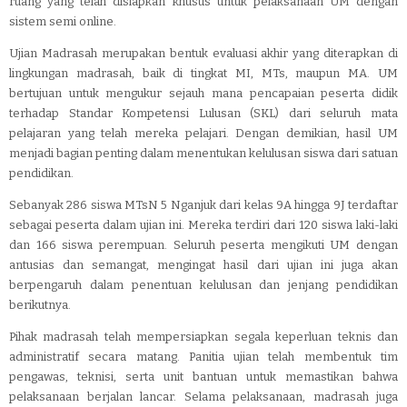
ruang yang telah disiapkan khusus untuk pelaksanaan UM dengan
sistem semi online.
Ujian Madrasah merupakan bentuk evaluasi akhir yang diterapkan di
lingkungan madrasah, baik di tingkat MI, MTs, maupun MA. UM
bertujuan untuk mengukur sejauh mana pencapaian peserta didik
terhadap Standar Kompetensi Lulusan (SKL) dari seluruh mata
pelajaran yang telah mereka pelajari. Dengan demikian, hasil UM
menjadi bagian penting dalam menentukan kelulusan siswa dari satuan
pendidikan.
Sebanyak 286 siswa MTsN 5 Nganjuk dari kelas 9A hingga 9J terdaftar
sebagai peserta dalam ujian ini. Mereka terdiri dari 120 siswa laki-laki
dan 166 siswa perempuan. Seluruh peserta mengikuti UM dengan
antusias dan semangat, mengingat hasil dari ujian ini juga akan
berpengaruh dalam penentuan kelulusan dan jenjang pendidikan
berikutnya.
Pihak madrasah telah mempersiapkan segala keperluan teknis dan
administratif secara matang. Panitia ujian telah membentuk tim
pengawas, teknisi, serta unit bantuan untuk memastikan bahwa
pelaksanaan berjalan lancar. Selama pelaksanaan, madrasah juga