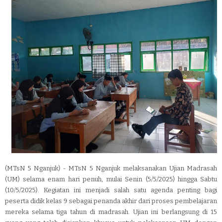
(MTsN 5 Nganjuk) - MTsN 5 Nganjuk melaksanakan Ujian Madrasah
(UM) selama enam hari penuh, mulai Senin (5/5/2025) hingga Sabtu
(10/5/2025). Kegiatan ini menjadi salah satu agenda penting bagi
peserta didik kelas 9 sebagai penanda akhir dari proses pembelajaran
mereka selama tiga tahun di madrasah. Ujian ini berlangsung di 15