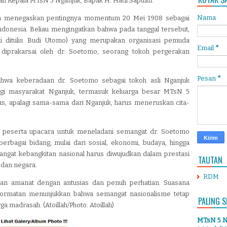
ah Kepala MTsN 5 Nganjuk, Bapak H. Hadi Sapuan.
Nama
n menegaskan pentingnya momentum 20 Mei 1908 sebagai
ndonesia. Beliau mengingatkan bahwa pada tanggal tersebut,
ini ditulis Budi Utomo) yang merupakan organisasi pemuda
Email
*
i diprakarsai oleh dr. Soetomo, seorang tokoh pergerakan
Pesan
*
bahwa keberadaan dr. Soetomo sebagai tokoh asli Nganjuk
gi masyarakat Nganjuk, termasuk keluarga besar MTsN 5
us, apalagi sama-sama dari Nganjuk, harus meneruskan cita-
 peserta upacara untuk meneladani semangat dr. Soetomo
bagai bidang, mulai dari sosial, ekonomi, budaya, hingga
angat kebangkitan nasional harus diwujudkan dalam prestasi
TAUTAN
a dan negara.
RDM
an amanat dengan antusias dan penuh perhatian. Suasana
hormatan menunjukkan bahwa semangat nasionalisme tetap
PALING S
a madrasah. (Atoillah/Photo: Atoillah)
MTsN 5 Ng