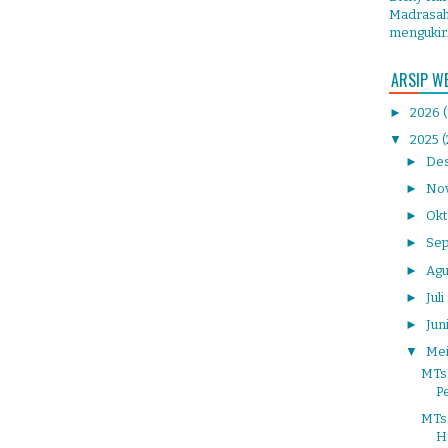
Madrasah 
mengukir.
ARSIP W
►
2026
▼
2025
(
►
De
►
No
►
Ok
►
Se
►
Agu
►
Juli
►
Jun
▼
Me
MTs
Pe
MTs
H