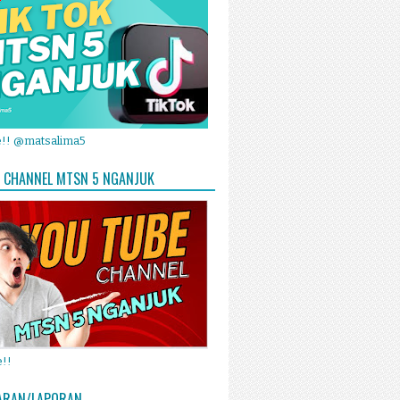
e!! @matsalima5
 CHANNEL MTSN 5 NGANJUK
!!
ARAN/LAPORAN