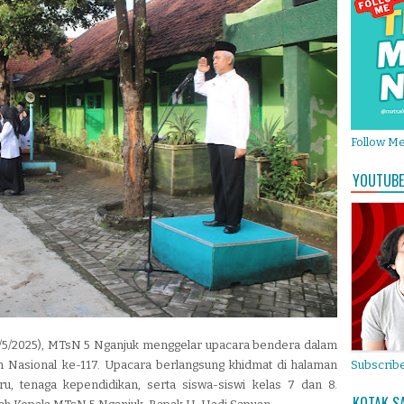
Follow M
YOUTUBE
20/5/2025), MTsN 5 Nganjuk menggelar upacara bendera dalam
 Nasional ke-117. Upacara berlangsung khidmat di halaman
Subscribe
ru, tenaga kependidikan, serta siswa-siswi kelas 7 dan 8.
KOTAK S