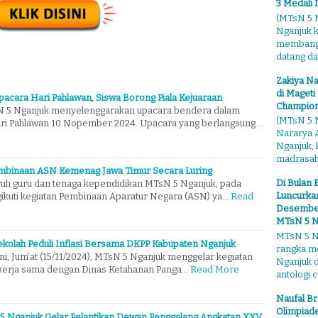
3 Medali 
(MTsN 5 N
Nganjuk 
membangga
datang dari
Zakiya Na
di Mageti
acara Hari Pahlawan, Siswa Borong Piala Kejuaraan
Champion
N 5 Nganjuk menyelenggarakan upacara bendera dalam
(MTsN 5 N
ri Pahlawan 10 Nopember 2024. Upacara yang berlangsung …
Nararya A
Nganjuk,
madrasahn
embinaan ASN Kemenag Jawa Timur Secara Luring
Di Bulan 
ruh guru dan tenaga kependidikan MTsN 5 Nganjuk, pada
Luncurkan
gikuti kegiatan Pembinaan Aparatur Negara (ASN) ya…
Read
Desember"
MTsN 5 N
MTsN 5 Ng
kolah Peduli Inflasi Bersama DKPP Kabupaten Nganjuk
rangka m
ini, Jum’at (15/11/2024), MTsN 5 Nganjuk menggelar kegiatan
Nganjuk 
bekerja sama dengan Dinas Ketahanan Panga…
Read More
antologi ce
Naufal Br
Olimpiade
 Nganjuk Gelar Pelantikan Dewan Penggalang Angkatan XXV