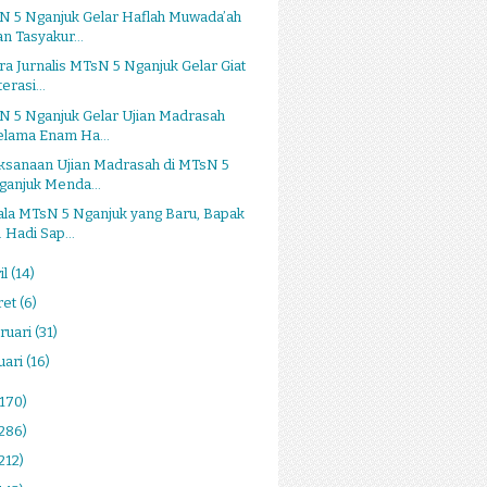
N 5 Nganjuk Gelar Haflah Muwada’ah
an Tasyakur...
ra Jurnalis MTsN 5 Nganjuk Gelar Giat
terasi...
N 5 Nganjuk Gelar Ujian Madrasah
elama Enam Ha...
ksanaan Ujian Madrasah di MTsN 5
ganjuk Menda...
ala MTsN 5 Nganjuk yang Baru, Bapak
. Hadi Sap...
il
(14)
ret
(6)
ruari
(31)
uari
(16)
(170)
(286)
212)