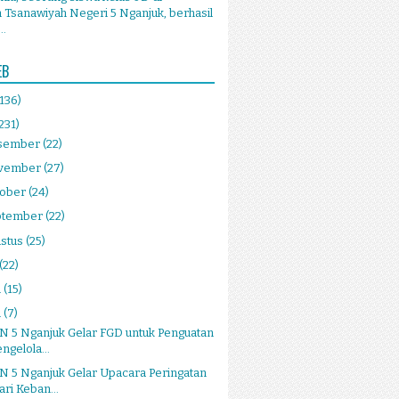
Tsanawiyah Negeri 5 Nganjuk, berhasil
..
EB
(136)
231)
sember
(22)
vember
(27)
tober
(24)
ptember
(22)
stus
(25)
(22)
i
(15)
i
(7)
N 5 Nganjuk Gelar FGD untuk Penguatan
ngelola...
N 5 Nganjuk Gelar Upacara Peringatan
ari Keban...