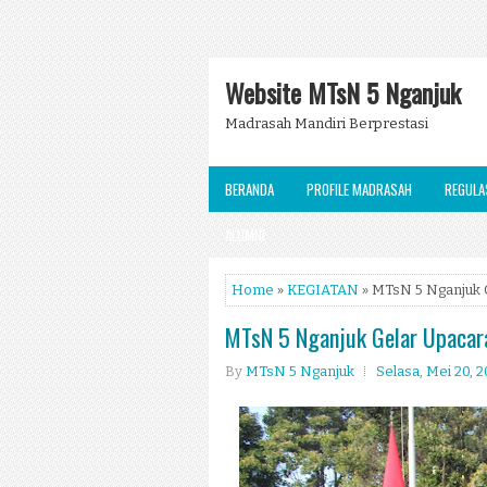
Website MTsN 5 Nganjuk
Madrasah Mandiri Berprestasi
BERANDA
PROFILE MADRASAH
REGULA
ALUMNI
Home
»
KEGIATAN
» MTsN 5 Nganjuk G
MTsN 5 Nganjuk Gelar Upacara
By
MTsN 5 Nganjuk
Selasa, Mei 20, 