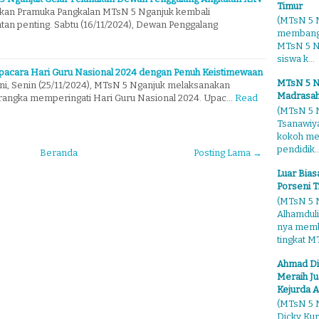
Timur
akan Pramuka Pangkalan MTsN 5 Nganjuk kembali
(MTsN 5 N
an penting. Sabtu (16/11/2024), Dewan Penggalang
membangg
MTsN 5 Ng
siswa k...
pacara Hari Guru Nasional 2024 dengan Penuh Keistimewaan
MTsN 5 N
ini, Senin (25/11/2024), MTsN 5 Nganjuk melaksanakan
Madrasah
rangka memperingati Hari Guru Nasional 2024. Upac…
Read
(MTsN 5 N
Tsanawiy
kokoh me
pendidik..
Beranda
Posting Lama →
Luar Bia
Porseni T
(MTsN 5 N
Alhamduli
nya membo
tingkat MT
Ahmad Di
Meraih Ju
Kejurda A
(MTsN 5 N
Dicky Kur