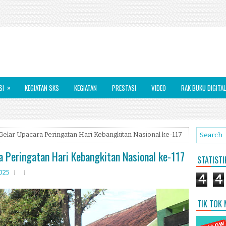
»
SI
KEGIATAN SKS
KEGIATAN
PRESTASI
VIDEO
RAK BUKU DIGITAL
elar Upacara Peringatan Hari Kebangkitan Nasional ke-117
 Peringatan Hari Kebangkitan Nasional ke-117
STATIST
2025
4
4
TIK TOK