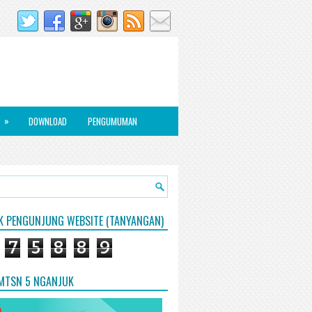
»
DOWNLOAD
PENGUMUMAN
IK PENGUNJUNG WEBSITE (TANYANGAN)
7
5
8
8
9
 MTSN 5 NGANJUK