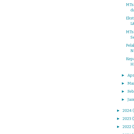
MTs
d
Ekst
Li
MTs
S
Pela
N
Kep
H
►
Apr
►
Ma
►
Feb
►
Jan
►
2024
►
2023
►
2022
(