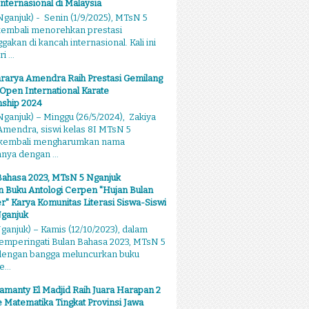
Internasional di Malaysia
ganjuk) - Senin (1/9/2025), MTsN 5
kembali menorehkan prestasi
kan di kancah internasional. Kali ini
 ...
rarya Amendra Raih Prestasi Gemilang
 Open International Karate
ship 2024
ganjuk) – Minggu (26/5/2024), Zakiya
mendra, siswi kelas 8I MTsN 5
 kembali mengharumkan nama
ya dengan ...
Bahasa 2023, MTsN 5 Nganjuk
 Buku Antologi Cerpen "Hujan Bulan
 Karya Komunitas Literasi Siswa-Siswi
ganjuk
anjuk) – Kamis (12/10/2023), dalam
emperingati Bulan Bahasa 2023, MTsN 5
dengan bangga meluncurkan buku
...
amanty El Madjid Raih Juara Harapan 2
 Matematika Tingkat Provinsi Jawa