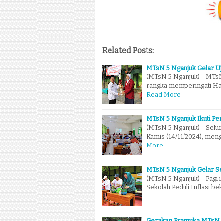
Related Posts:
MTsN 5 Nganjuk Gelar Up
(MTsN 5 Nganjuk) - MTs
rangka memperingati Ha
Read More
MTsN 5 Nganjuk Ikuti P
(MTsN 5 Nganjuk) - Selu
Kamis (14/11/2024), men
More
MTsN 5 Nganjuk Gelar Se
(MTsN 5 Nganjuk) - Pagi 
Sekolah Peduli Inflasi 
Gerakan Pramuka MTsN 5