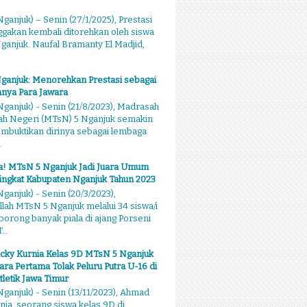
ganjuk) – Senin (27/1/2025), Prestasi
akan kembali ditorehkan oleh siswa
anjuk. Naufal Bramanty El Madjid,
ganjuk: Menorehkan Prestasi sebagai
nya Para Jawara
ganjuk) - Senin (21/8/2023), Madrasah
ah Negeri (MTsN) 5 Nganjuk semakin
mbuktikan dirinya sebagai lembaga
.
sa! MTsN 5 Nganjuk Jadi Juara Umum
ingkat Kabupaten Nganjuk Tahun 2023
ganjuk) - Senin (20/3/2023),
llah MTsN 5 Nganjuk melalui 34 siswa/i
rong banyak piala di ajang Porseni
...
cky Kurnia Kelas 9D MTsN 5 Nganjuk
ara Pertama Tolak Peluru Putra U-16 di
tletik Jawa Timur
ganjuk) - Senin (13/11/2023), Ahmad
nia, seorang siswa kelas 9D di