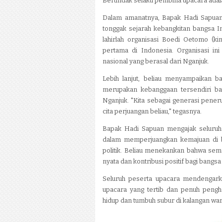
Bertindak selaku pembina upacara adal
Dalam amanatnya, Bapak Hadi Sapua
tonggak sejarah kebangkitan bangsa I
lahirlah organisasi Boedi Oetomo (k
pertama di Indonesia. Organisasi in
nasional yang berasal dari Nganjuk.
Lebih lanjut, beliau menyampaikan 
merupakan kebanggaan tersendiri ba
Nganjuk. "Kita sebagai generasi pener
cita perjuangan beliau," tegasnya.
Bapak Hadi Sapuan mengajak seluruh
dalam memperjuangkan kemajuan di ber
politik. Beliau menekankan bahwa sem
nyata dan kontribusi positif bagi bangs
Seluruh peserta upacara mendengark
upacara yang tertib dan penuh peng
hidup dan tumbuh subur di kalangan warg