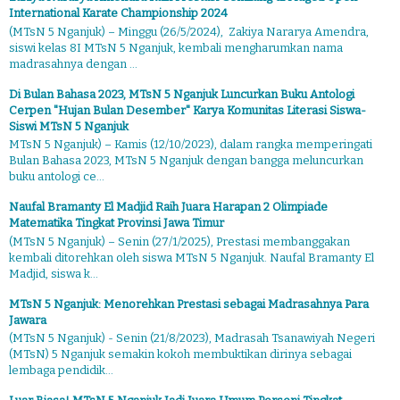
International Karate Championship 2024
(MTsN 5 Nganjuk) – Minggu (26/5/2024), Zakiya Nararya Amendra,
siswi kelas 8I MTsN 5 Nganjuk, kembali mengharumkan nama
madrasahnya dengan ...
Di Bulan Bahasa 2023, MTsN 5 Nganjuk Luncurkan Buku Antologi
Cerpen "Hujan Bulan Desember" Karya Komunitas Literasi Siswa-
Siswi MTsN 5 Nganjuk
MTsN 5 Nganjuk) – Kamis (12/10/2023), dalam rangka memperingati
Bulan Bahasa 2023, MTsN 5 Nganjuk dengan bangga meluncurkan
buku antologi ce...
Naufal Bramanty El Madjid Raih Juara Harapan 2 Olimpiade
Matematika Tingkat Provinsi Jawa Timur
(MTsN 5 Nganjuk) – Senin (27/1/2025), Prestasi membanggakan
kembali ditorehkan oleh siswa MTsN 5 Nganjuk. Naufal Bramanty El
Madjid, siswa k...
MTsN 5 Nganjuk: Menorehkan Prestasi sebagai Madrasahnya Para
Jawara
(MTsN 5 Nganjuk) - Senin (21/8/2023), Madrasah Tsanawiyah Negeri
(MTsN) 5 Nganjuk semakin kokoh membuktikan dirinya sebagai
lembaga pendidik...