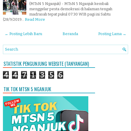
(MTsN 5 Nganjuk) - MTsN 5 Nganjuk kembali
menggelar pesta demokrasi di halaman tengah
madrasah tepat pukul 07.30 WIB pagi ini Sabtu
(28/9/2019…
Read More
← Posting Lebih Baru
Beranda
Posting Lama →
STATISTIK PENGUNJUNG WEBSITE (TANYANGAN)
4
4
7
1
3
5
6
TIK TOK MTSN 5 NGANJUK