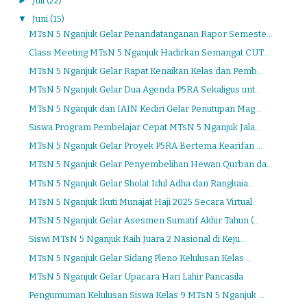
►
Juli
(22)
▼
Juni
(15)
MTsN 5 Nganjuk Gelar Penandatanganan Rapor Semeste...
Class Meeting MTsN 5 Nganjuk Hadirkan Semangat CUT...
MTsN 5 Nganjuk Gelar Rapat Kenaikan Kelas dan Pemb...
MTsN 5 Nganjuk Gelar Dua Agenda P5RA Sekaligus unt...
MTsN 5 Nganjuk dan IAIN Kediri Gelar Penutupan Mag...
Siswa Program Pembelajar Cepat MTsN 5 Nganjuk Jala...
MTsN 5 Nganjuk Gelar Proyek P5RA Bertema Kearifan ...
MTsN 5 Nganjuk Gelar Penyembelihan Hewan Qurban da...
MTsN 5 Nganjuk Gelar Sholat Idul Adha dan Rangkaia...
MTsN 5 Nganjuk Ikuti Munajat Haji 2025 Secara Virtual
MTsN 5 Nganjuk Gelar Asesmen Sumatif Akhir Tahun (...
Siswi MTsN 5 Nganjuk Raih Juara 2 Nasional di Keju...
MTsN 5 Nganjuk Gelar Sidang Pleno Kelulusan Kelas ...
MTsN 5 Nganjuk Gelar Upacara Hari Lahir Pancasila
Pengumuman Kelulusan Siswa Kelas 9 MTsN 5 Nganjuk ...