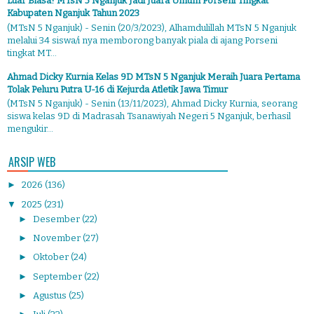
Luar Biasa! MTsN 5 Nganjuk Jadi Juara Umum Porseni Tingkat
Kabupaten Nganjuk Tahun 2023
(MTsN 5 Nganjuk) - Senin (20/3/2023), Alhamdulillah MTsN 5 Nganjuk
melalui 34 siswa/i nya memborong banyak piala di ajang Porseni
tingkat MT...
Ahmad Dicky Kurnia Kelas 9D MTsN 5 Nganjuk Meraih Juara Pertama
Tolak Peluru Putra U-16 di Kejurda Atletik Jawa Timur
(MTsN 5 Nganjuk) - Senin (13/11/2023), Ahmad Dicky Kurnia, seorang
siswa kelas 9D di Madrasah Tsanawiyah Negeri 5 Nganjuk, berhasil
mengukir...
ARSIP WEB
►
2026
(136)
▼
2025
(231)
►
Desember
(22)
►
November
(27)
►
Oktober
(24)
►
September
(22)
►
Agustus
(25)