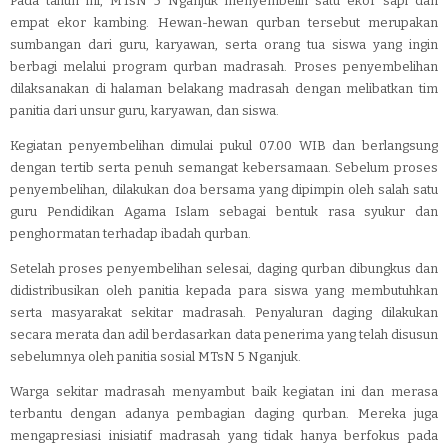
Pada tahun ini, MTsN 5 Nganjuk menyembelih satu ekor sapi dan
empat ekor kambing. Hewan-hewan qurban tersebut merupakan
sumbangan dari guru, karyawan, serta orang tua siswa yang ingin
berbagi melalui program qurban madrasah. Proses penyembelihan
dilaksanakan di halaman belakang madrasah dengan melibatkan tim
panitia dari unsur guru, karyawan, dan siswa.
Kegiatan penyembelihan dimulai pukul 07.00 WIB dan berlangsung
dengan tertib serta penuh semangat kebersamaan. Sebelum proses
penyembelihan, dilakukan doa bersama yang dipimpin oleh salah satu
guru Pendidikan Agama Islam sebagai bentuk rasa syukur dan
penghormatan terhadap ibadah qurban.
Setelah proses penyembelihan selesai, daging qurban dibungkus dan
didistribusikan oleh panitia kepada para siswa yang membutuhkan
serta masyarakat sekitar madrasah. Penyaluran daging dilakukan
secara merata dan adil berdasarkan data penerima yang telah disusun
sebelumnya oleh panitia sosial MTsN 5 Nganjuk.
Warga sekitar madrasah menyambut baik kegiatan ini dan merasa
terbantu dengan adanya pembagian daging qurban. Mereka juga
mengapresiasi inisiatif madrasah yang tidak hanya berfokus pada