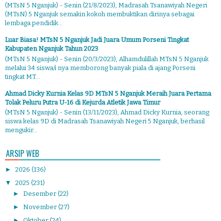
(MTsN 5 Nganjuk) - Senin (21/8/2023), Madrasah Tsanawiyah Negeri
(MTsN) 5 Nganjuk semakin kokoh membuktikan dirinya sebagai
lembaga pendidik...
Luar Biasa! MTsN 5 Nganjuk Jadi Juara Umum Porseni Tingkat
Kabupaten Nganjuk Tahun 2023
(MTsN 5 Nganjuk) - Senin (20/3/2023), Alhamdulillah MTsN 5 Nganjuk
melalui 34 siswa/i nya memborong banyak piala di ajang Porseni
tingkat MT...
Ahmad Dicky Kurnia Kelas 9D MTsN 5 Nganjuk Meraih Juara Pertama
Tolak Peluru Putra U-16 di Kejurda Atletik Jawa Timur
(MTsN 5 Nganjuk) - Senin (13/11/2023), Ahmad Dicky Kurnia, seorang
siswa kelas 9D di Madrasah Tsanawiyah Negeri 5 Nganjuk, berhasil
mengukir...
ARSIP WEB
►
2026
(136)
▼
2025
(231)
►
Desember
(22)
►
November
(27)
►
Oktober
(24)