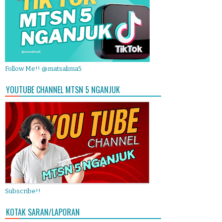
Follow Me!! @matsalima5
YOUTUBE CHANNEL MTSN 5 NGANJUK
Subscribe!!
KOTAK SARAN/LAPORAN