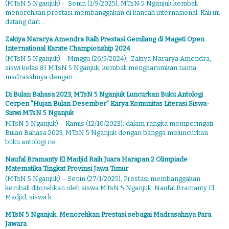
(MTsN 5 Nganjuk) - Senin (1/9/2025), MTsN 5 Nganjuk kembali
menorehkan prestasi membanggakan di kancah internasional. Kali ini
datang dari ...
Zakiya Nararya Amendra Raih Prestasi Gemilang di Mageti Open
International Karate Championship 2024
(MTsN 5 Nganjuk) – Minggu (26/5/2024), Zakiya Nararya Amendra,
siswi kelas 8I MTsN 5 Nganjuk, kembali mengharumkan nama
madrasahnya dengan ...
Di Bulan Bahasa 2023, MTsN 5 Nganjuk Luncurkan Buku Antologi
Cerpen "Hujan Bulan Desember" Karya Komunitas Literasi Siswa-
Siswi MTsN 5 Nganjuk
MTsN 5 Nganjuk) – Kamis (12/10/2023), dalam rangka memperingati
Bulan Bahasa 2023, MTsN 5 Nganjuk dengan bangga meluncurkan
buku antologi ce...
Naufal Bramanty El Madjid Raih Juara Harapan 2 Olimpiade
Matematika Tingkat Provinsi Jawa Timur
(MTsN 5 Nganjuk) – Senin (27/1/2025), Prestasi membanggakan
kembali ditorehkan oleh siswa MTsN 5 Nganjuk. Naufal Bramanty El
Madjid, siswa k...
MTsN 5 Nganjuk: Menorehkan Prestasi sebagai Madrasahnya Para
Jawara