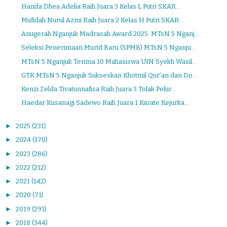
Hanifa Dhea Adelia Raih Juara 3 Kelas L Putri SKAR...
Mufidah Nurul Azmi Raih Juara 2 Kelas H Putri SKAR...
Anugerah Nganjuk Madrasah Award 2025: MTsN 5 Nganj...
Seleksi Penerimaan Murid Baru (SPMB) MTsN 5 Nganju...
MTsN 5 Nganjuk Terima 10 Mahasiswa UIN Syekh Wasil...
GTK MTsN 5 Nganjuk Sukseskan Khotmil Qur’an dan Do...
Kenzi Zelda Tivatunnafisa Raih Juara 3 Tolak Pelur...
Haedar Kusanagi Sadewo Raih Juara 1 Karate Kejurka...
►
2025
(231)
►
2024
(170)
►
2023
(286)
►
2022
(212)
►
2021
(142)
►
2020
(71)
►
2019
(291)
►
2018
(344)