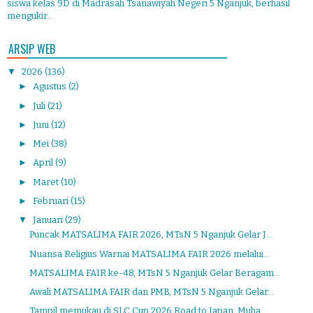
siswa kelas 9D di Madrasah Tsanawiyah Negeri 5 Nganjuk, berhasil
mengukir...
ARSIP WEB
▼
2026
(136)
►
Agustus
(2)
►
Juli
(21)
►
Juni
(12)
►
Mei
(38)
►
April
(9)
►
Maret
(10)
►
Februari
(15)
▼
Januari
(29)
Puncak MATSALIMA FAIR 2026, MTsN 5 Nganjuk Gelar J...
Nuansa Religius Warnai MATSALIMA FAIR 2026 melalui...
MATSALIMA FAIR ke-48, MTsN 5 Nganjuk Gelar Beragam...
Awali MATSALIMA FAIR dan PMB, MTsN 5 Nganjuk Gelar...
Tampil memukau di SLC Cup 2026 Road to Japan, Muha...