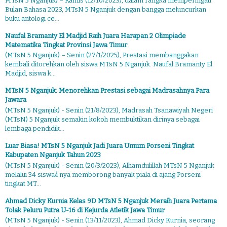
MTsN 5 Nganjuk) – Kamis (12/10/2023), dalam rangka memperingati
Bulan Bahasa 2023, MTsN 5 Nganjuk dengan bangga meluncurkan
buku antologi ce...
Naufal Bramanty El Madjid Raih Juara Harapan 2 Olimpiade
Matematika Tingkat Provinsi Jawa Timur
(MTsN 5 Nganjuk) – Senin (27/1/2025), Prestasi membanggakan
kembali ditorehkan oleh siswa MTsN 5 Nganjuk. Naufal Bramanty El
Madjid, siswa k...
MTsN 5 Nganjuk: Menorehkan Prestasi sebagai Madrasahnya Para
Jawara
(MTsN 5 Nganjuk) - Senin (21/8/2023), Madrasah Tsanawiyah Negeri
(MTsN) 5 Nganjuk semakin kokoh membuktikan dirinya sebagai
lembaga pendidik...
Luar Biasa! MTsN 5 Nganjuk Jadi Juara Umum Porseni Tingkat
Kabupaten Nganjuk Tahun 2023
(MTsN 5 Nganjuk) - Senin (20/3/2023), Alhamdulillah MTsN 5 Nganjuk
melalui 34 siswa/i nya memborong banyak piala di ajang Porseni
tingkat MT...
Ahmad Dicky Kurnia Kelas 9D MTsN 5 Nganjuk Meraih Juara Pertama
Tolak Peluru Putra U-16 di Kejurda Atletik Jawa Timur
(MTsN 5 Nganjuk) - Senin (13/11/2023), Ahmad Dicky Kurnia, seorang