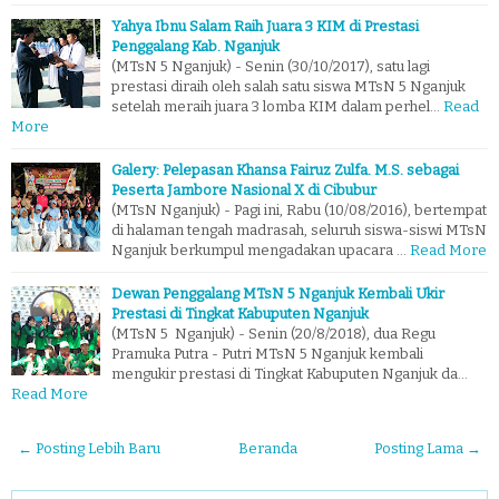
Yahya Ibnu Salam Raih Juara 3 KIM di Prestasi
Penggalang Kab. Nganjuk
(MTsN 5 Nganjuk) - Senin (30/10/2017), satu lagi
prestasi diraih oleh salah satu siswa MTsN 5 Nganjuk
setelah meraih juara 3 lomba KIM dalam perhel…
Read
More
Galery: Pelepasan Khansa Fairuz Zulfa. M.S. sebagai
Peserta Jambore Nasional X di Cibubur
(MTsN Nganjuk) - Pagi ini, Rabu (10/08/2016), bertempat
di halaman tengah madrasah, seluruh siswa-siswi MTsN
Nganjuk berkumpul mengadakan upacara …
Read More
Dewan Penggalang MTsN 5 Nganjuk Kembali Ukir
Prestasi di Tingkat Kabuputen Nganjuk
(MTsN 5 Nganjuk) - Senin (20/8/2018), dua Regu
Pramuka Putra - Putri MTsN 5 Nganjuk kembali
mengukir prestasi di Tingkat Kabuputen Nganjuk da…
Read More
← Posting Lebih Baru
Beranda
Posting Lama →