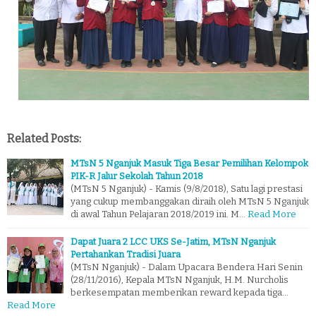
Related Posts:
MTsN 5 Nganjuk Masuk Tiga Besar Pemilihan Kelompok
PIK-R Jalur Sekolah Tahun 2018
(MTsN 5 Nganjuk) - Kamis (9/8/2018), Satu lagi prestasi
yang cukup membanggakan diraih oleh MTsN 5 Nganjuk
di awal Tahun Pelajaran 2018/2019 ini. M…
Read More
Dapat Juara 2 LCC UKS Se-Jatim, MTsN Nganjuk
Pertahankan Tradisi Juara
(MTsN Nganjuk) - Dalam Upacara Bendera Hari Senin
(28/11/2016), Kepala MTsN Nganjuk, H.M. Nurcholis
berkesempatan memberikan reward kepada tiga…
Read More