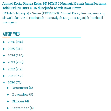
Ahmad Dicky Kurnia Kelas 9D MTsN 5 Nganjuk Meraih Juara Pertama
Tolak Peluru Putra U-16 di Kejurda Atletik Jawa Timur
(MTsN 5 Nganjuk) - Senin (13/11/2023), Ahmad Dicky Kurnia, seorang
siswa kelas 9D di Madrasah Tsanawiyah Negeri 5 Nganjuk, berhasil
mengukir...
ARSIP WEB
►
2026
(136)
►
2025
(231)
►
2024
(170)
►
2023
(286)
►
2022
(212)
►
2021
(142)
▼
2020
(71)
►
Desember
(6)
►
November
(9)
►
Oktober
(4)
►
September
(4)