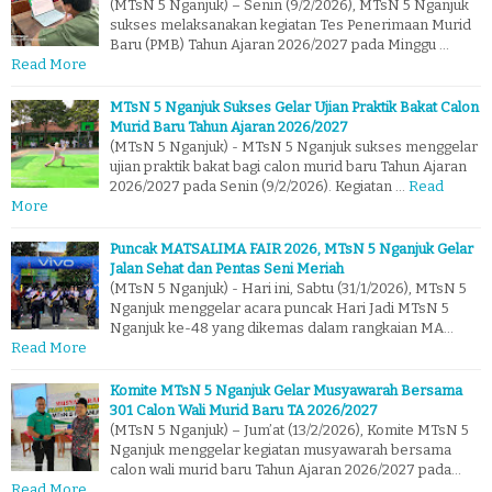
(MTsN 5 Nganjuk) – Senin (9/2/2026), MTsN 5 Nganjuk
sukses melaksanakan kegiatan Tes Penerimaan Murid
Baru (PMB) Tahun Ajaran 2026/2027 pada Minggu …
Read More
MTsN 5 Nganjuk Sukses Gelar Ujian Praktik Bakat Calon
Murid Baru Tahun Ajaran 2026/2027
(MTsN 5 Nganjuk) - MTsN 5 Nganjuk sukses menggelar
ujian praktik bakat bagi calon murid baru Tahun Ajaran
2026/2027 pada Senin (9/2/2026). Kegiatan …
Read
More
Puncak MATSALIMA FAIR 2026, MTsN 5 Nganjuk Gelar
Jalan Sehat dan Pentas Seni Meriah
(MTsN 5 Nganjuk) - Hari ini, Sabtu (31/1/2026), MTsN 5
Nganjuk menggelar acara puncak Hari Jadi MTsN 5
Nganjuk ke-48 yang dikemas dalam rangkaian MA…
Read More
Komite MTsN 5 Nganjuk Gelar Musyawarah Bersama
301 Calon Wali Murid Baru TA 2026/2027
(MTsN 5 Nganjuk) – Jum’at (13/2/2026), Komite MTsN 5
Nganjuk menggelar kegiatan musyawarah bersama
calon wali murid baru Tahun Ajaran 2026/2027 pada…
Read More