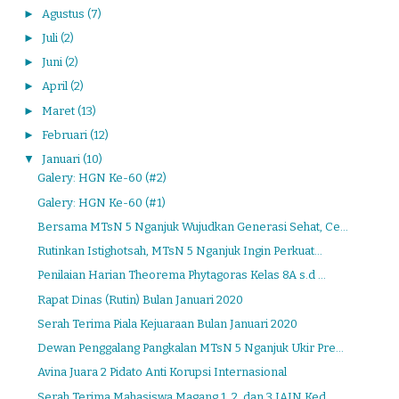
►
Agustus
(7)
►
Juli
(2)
►
Juni
(2)
►
April
(2)
►
Maret
(13)
►
Februari
(12)
▼
Januari
(10)
Galery: HGN Ke-60 (#2)
Galery: HGN Ke-60 (#1)
Bersama MTsN 5 Nganjuk Wujudkan Generasi Sehat, Ce...
Rutinkan Istighotsah, MTsN 5 Nganjuk Ingin Perkuat...
Penilaian Harian Theorema Phytagoras Kelas 8A s.d ...
Rapat Dinas (Rutin) Bulan Januari 2020
Serah Terima Piala Kejuaraan Bulan Januari 2020
Dewan Penggalang Pangkalan MTsN 5 Nganjuk Ukir Pre...
Avina Juara 2 Pidato Anti Korupsi Internasional
Serah Terima Mahasiswa Magang 1, 2, dan 3 IAIN Ked...