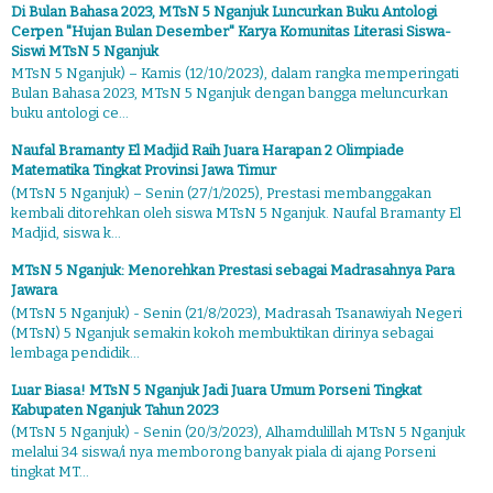
Di Bulan Bahasa 2023, MTsN 5 Nganjuk Luncurkan Buku Antologi
Cerpen "Hujan Bulan Desember" Karya Komunitas Literasi Siswa-
Siswi MTsN 5 Nganjuk
MTsN 5 Nganjuk) – Kamis (12/10/2023), dalam rangka memperingati
Bulan Bahasa 2023, MTsN 5 Nganjuk dengan bangga meluncurkan
buku antologi ce...
Naufal Bramanty El Madjid Raih Juara Harapan 2 Olimpiade
Matematika Tingkat Provinsi Jawa Timur
(MTsN 5 Nganjuk) – Senin (27/1/2025), Prestasi membanggakan
kembali ditorehkan oleh siswa MTsN 5 Nganjuk. Naufal Bramanty El
Madjid, siswa k...
MTsN 5 Nganjuk: Menorehkan Prestasi sebagai Madrasahnya Para
Jawara
(MTsN 5 Nganjuk) - Senin (21/8/2023), Madrasah Tsanawiyah Negeri
(MTsN) 5 Nganjuk semakin kokoh membuktikan dirinya sebagai
lembaga pendidik...
Luar Biasa! MTsN 5 Nganjuk Jadi Juara Umum Porseni Tingkat
Kabupaten Nganjuk Tahun 2023
(MTsN 5 Nganjuk) - Senin (20/3/2023), Alhamdulillah MTsN 5 Nganjuk
melalui 34 siswa/i nya memborong banyak piala di ajang Porseni
tingkat MT...