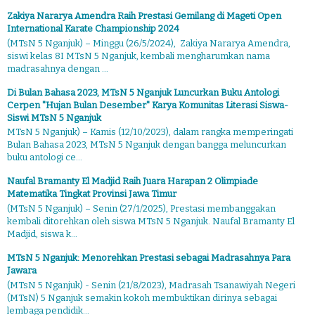
Zakiya Nararya Amendra Raih Prestasi Gemilang di Mageti Open
International Karate Championship 2024
(MTsN 5 Nganjuk) – Minggu (26/5/2024), Zakiya Nararya Amendra,
siswi kelas 8I MTsN 5 Nganjuk, kembali mengharumkan nama
madrasahnya dengan ...
Di Bulan Bahasa 2023, MTsN 5 Nganjuk Luncurkan Buku Antologi
Cerpen "Hujan Bulan Desember" Karya Komunitas Literasi Siswa-
Siswi MTsN 5 Nganjuk
MTsN 5 Nganjuk) – Kamis (12/10/2023), dalam rangka memperingati
Bulan Bahasa 2023, MTsN 5 Nganjuk dengan bangga meluncurkan
buku antologi ce...
Naufal Bramanty El Madjid Raih Juara Harapan 2 Olimpiade
Matematika Tingkat Provinsi Jawa Timur
(MTsN 5 Nganjuk) – Senin (27/1/2025), Prestasi membanggakan
kembali ditorehkan oleh siswa MTsN 5 Nganjuk. Naufal Bramanty El
Madjid, siswa k...
MTsN 5 Nganjuk: Menorehkan Prestasi sebagai Madrasahnya Para
Jawara
(MTsN 5 Nganjuk) - Senin (21/8/2023), Madrasah Tsanawiyah Negeri
(MTsN) 5 Nganjuk semakin kokoh membuktikan dirinya sebagai
lembaga pendidik...