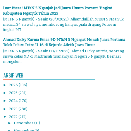
Luar Biasa! MTsN 5 Nganjuk Jadi Juara Umum Porseni Tingkat
Kabupaten Nganjuk Tahun 2023
(MTsN 5 Nganjuk) - Senin (20/3/2023), Alhamdulillah MTsN 5 Nganjuk
melalui 34 siswa/i nya memborong banyak piala di ajang Porseni
tingkat MT...
Ahmad Dicky Kurnia Kelas 9D MTsN 5 Nganjuk Meraih Juara Pertama
Tolak Peluru Putra U-16 di Kejurda Atletik Jawa Timur
(MTsN 5 Nganjuk) - Senin (13/11/2023), Ahmad Dicky Kurnia, seorang
siswa kelas 9D di Madrasah Tsanawiyah Negeri 5 Nganjuk, berhasil
mengukir...
ARSIP WEB
►
2026
(136)
►
2025
(231)
►
2024
(170)
►
2023
(286)
▼
2022
(212)
►
Desember
(11)
►
November
(9)