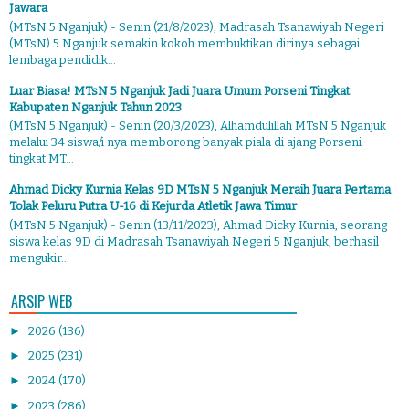
Jawara
(MTsN 5 Nganjuk) - Senin (21/8/2023), Madrasah Tsanawiyah Negeri
(MTsN) 5 Nganjuk semakin kokoh membuktikan dirinya sebagai
lembaga pendidik...
Luar Biasa! MTsN 5 Nganjuk Jadi Juara Umum Porseni Tingkat
Kabupaten Nganjuk Tahun 2023
(MTsN 5 Nganjuk) - Senin (20/3/2023), Alhamdulillah MTsN 5 Nganjuk
melalui 34 siswa/i nya memborong banyak piala di ajang Porseni
tingkat MT...
Ahmad Dicky Kurnia Kelas 9D MTsN 5 Nganjuk Meraih Juara Pertama
Tolak Peluru Putra U-16 di Kejurda Atletik Jawa Timur
(MTsN 5 Nganjuk) - Senin (13/11/2023), Ahmad Dicky Kurnia, seorang
siswa kelas 9D di Madrasah Tsanawiyah Negeri 5 Nganjuk, berhasil
mengukir...
ARSIP WEB
►
2026
(136)
►
2025
(231)
►
2024
(170)
►
2023
(286)