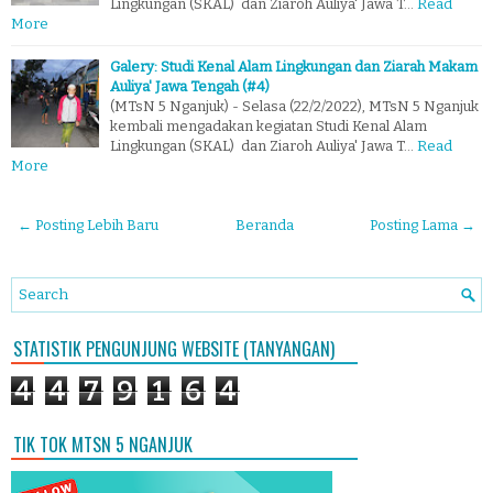
Lingkungan (SKAL) dan Ziaroh Auliya' Jawa T…
Read
More
Galery: Studi Kenal Alam Lingkungan dan Ziarah Makam
Auliya' Jawa Tengah (#4)
(MTsN 5 Nganjuk) - Selasa (22/2/2022), MTsN 5 Nganjuk
kembali mengadakan kegiatan Studi Kenal Alam
Lingkungan (SKAL) dan Ziaroh Auliya' Jawa T…
Read
More
← Posting Lebih Baru
Beranda
Posting Lama →
STATISTIK PENGUNJUNG WEBSITE (TANYANGAN)
4
4
7
9
1
6
4
TIK TOK MTSN 5 NGANJUK