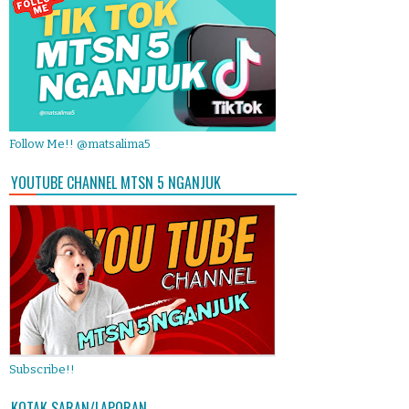
Follow Me!! @matsalima5
YOUTUBE CHANNEL MTSN 5 NGANJUK
Subscribe!!
KOTAK SARAN/LAPORAN