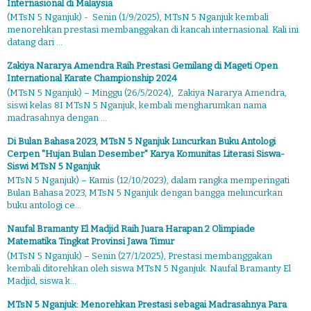
Internasional di Malaysia
(MTsN 5 Nganjuk) - Senin (1/9/2025), MTsN 5 Nganjuk kembali
menorehkan prestasi membanggakan di kancah internasional. Kali ini
datang dari ...
Zakiya Nararya Amendra Raih Prestasi Gemilang di Mageti Open
International Karate Championship 2024
(MTsN 5 Nganjuk) – Minggu (26/5/2024), Zakiya Nararya Amendra,
siswi kelas 8I MTsN 5 Nganjuk, kembali mengharumkan nama
madrasahnya dengan ...
Di Bulan Bahasa 2023, MTsN 5 Nganjuk Luncurkan Buku Antologi
Cerpen "Hujan Bulan Desember" Karya Komunitas Literasi Siswa-
Siswi MTsN 5 Nganjuk
MTsN 5 Nganjuk) – Kamis (12/10/2023), dalam rangka memperingati
Bulan Bahasa 2023, MTsN 5 Nganjuk dengan bangga meluncurkan
buku antologi ce...
Naufal Bramanty El Madjid Raih Juara Harapan 2 Olimpiade
Matematika Tingkat Provinsi Jawa Timur
(MTsN 5 Nganjuk) – Senin (27/1/2025), Prestasi membanggakan
kembali ditorehkan oleh siswa MTsN 5 Nganjuk. Naufal Bramanty El
Madjid, siswa k...
MTsN 5 Nganjuk: Menorehkan Prestasi sebagai Madrasahnya Para