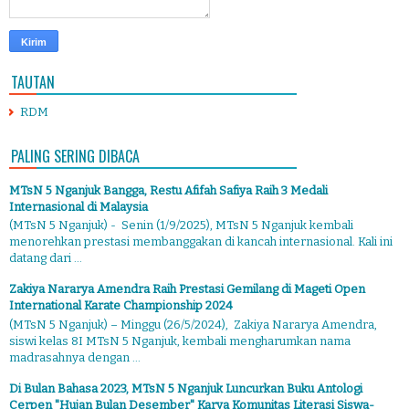
TAUTAN
RDM
PALING SERING DIBACA
MTsN 5 Nganjuk Bangga, Restu Afifah Safiya Raih 3 Medali
Internasional di Malaysia
(MTsN 5 Nganjuk) - Senin (1/9/2025), MTsN 5 Nganjuk kembali
menorehkan prestasi membanggakan di kancah internasional. Kali ini
datang dari ...
Zakiya Nararya Amendra Raih Prestasi Gemilang di Mageti Open
International Karate Championship 2024
(MTsN 5 Nganjuk) – Minggu (26/5/2024), Zakiya Nararya Amendra,
siswi kelas 8I MTsN 5 Nganjuk, kembali mengharumkan nama
madrasahnya dengan ...
Di Bulan Bahasa 2023, MTsN 5 Nganjuk Luncurkan Buku Antologi
Cerpen "Hujan Bulan Desember" Karya Komunitas Literasi Siswa-