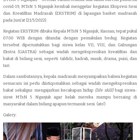
covid-19, MTsN 5 Nganjuk kembali menggelar kegiatan Ekspresi Seni
dan Kreatifitas Madrasah (EKSTRIM) di lapangan basket madrasah
pada Jum'at (21/5/2022).
Kegiatan EKSTRIM
dibuka Kepala MTsN 5 Nganjuk, Kasnan,
tepat pukul
07.00 WIB dengan ditandai dengan pemukulan bedug. Kegiatan
tersebut diperuntukkan bagi siswa kelas VII, VIII, dan Gabungan
Ekstra (GASTRA) sebagai wadah mengekspresikan kreatifitas dan
bakat di bidang seni, seperti: tahfidz, hadrah, musik, drama, puisi, dan
tari.
Dalam sambutannya, kepala madrasah menyampaikan bahwa kegiatan
semacam ini perlu diistiqomahkan sebagai wadah mengekspresikan
bakat sekaligus mengajarkan kecakapan hidup
(life skill)
bagi siswa-
siswi MTsN 5 Nganjuk agar kelak mereka mampu bersaing di
masyarakat dalam bidang apapun termasuk seni. (ato')
Galery: