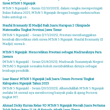
Siswi MTsN 5 Nganjuk
MTsN 5 Nganjuk) – Kamis (12/10/2023), dalam rangka memperingati
Bulan Bahasa 2023, MTsN 5 Nganjuk dengan bangga meluncurkan
buku antologi ce...
Naufal Bramanty El Madjid Raih Juara Harapan 2 Olimpiade
Matematika Tingkat Provinsi Jawa Timur
(MTsN 5 Nganjuk) – Senin (27/1/2025), Prestasi membanggakan
kembali ditorehkan oleh siswa MTsN 5 Nganjuk. Naufal Bramanty El
Madjid, siswa k...
MTsN 5 Nganjuk: Menorehkan Prestasi sebagai Madrasahnya Para
Jawara
(MTsN 5 Nganjuk) - Senin (21/8/2023), Madrasah Tsanawiyah Negeri
(MTsN) 5 Nganjuk semakin kokoh membuktikan dirinya sebagai
lembaga pendidik...
Luar Biasa! MTsN 5 Nganjuk Jadi Juara Umum Porseni Tingkat
Kabupaten Nganjuk Tahun 2023
(MTsN 5 Nganjuk) - Senin (20/3/2023), Alhamdulillah MTsN 5 Nganjuk
melalui 34 siswa/i nya memborong banyak piala di ajang Porseni
tingkat MT...
Ahmad Dicky Kurnia Kelas 9D MTsN 5 Nganjuk Meraih Juara Pertama
Tolak Peluru Putra U-16 di Kejurda Atletik Jawa Timur