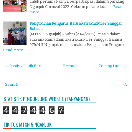
untuk pertama kalinya berpartisipasi dalam Sparkling
Nganjuk Carnival 2022. Gelaran parade kostu…
Read
More
Pengukuhan Pengurus Baru Ekstrakurikuler Sanggar
Bahasa
(MTsN 5 Nganjuk) - Sabtu (23/4/2022), masih dalam
suasana Ramadhan Ekstrakurikuler Sanggar Bahasa
MTsN 5 Nganjuk melaksanakan Pengukuhan Penguru…
Read More
← Posting Lebih Baru
Beranda
Posting Lama →
STATISTIK PENGUNJUNG WEBSITE (TANYANGAN)
4
4
7
4
4
6
7
TIK TOK MTSN 5 NGANJUK