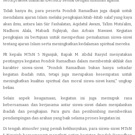
serta praktek thaharah (bersuci) sesuai dengan tuntunan agama.
Tidak hanya itu, para peserta Pondok Ramadhan juga diajak untuk
mendalami ajaran Islam melalui pengkajian kitab-kitab salaf yang kaya
akan ilmu, antara lain Siir Fashalatan, Aqidatul Awam, Ta'lim Muta'alim,
Nadhom Alala, Mabadi Fiqhiyah, dan Arbain Nawawi. Kegiatan
pengkajian ini bertujuan untuk memperluas pemahaman siswa-siswi
tentang ajaran Islam serta meningkatkan kedalaman spiritual mereka.
Plt kepala MTsN 5 Nganjuk, Bapak M. Abdul Rasyid menyatakan
pentingnya kegiatan Pondok Ramadhan dalam membentuk akhlak dan
karakter siswa-siswi. "Pondok Ramadhan bukan hanya sekadar
kegiatan ibadah rutin, tetapi juga merupakan kesempatan untuk
meningkatkan kualitas spiritual dan moral siswa-siswi kami," ungkap
beliau.
Selain aspek keagamaan, kegiatan ini juga memupuk rasa
kebersamaan dan kerjasama antar siswa-siswi dalam menjalankan
ibadah dan pengkajian. Para guru dan pembimbing memberikan
pendampingan dan arahan yang baik selama proses kegiatan ini.
Di tengah atmosfer yang penuh kekhusyukan, para siswa-siswi MTsN