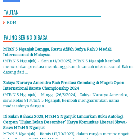
TAUTAN
RDM
PALING SERING DIBACA
MTsN 5 Nganjuk Bangga, Restu Afifah Safiya Raih 3 Medali
Internasional di Malaysia
(MTsN 5 Nganjuk) - Senin (1/9/2025), MTsN 5 Nganjuk kembali
menorehkan prestasi membanggakan di kancah internasional. Kali ini
datang dari ...
Zakiya Nararya Amendra Raih Prestasi Gemilang di Mageti Open
International Karate Championship 2024
(MTsN 5 Nganjuk) – Minggu (26/5/2024), Zakiya Nararya Amendra,
siswi kelas 8I MTsN 5 Nganjuk, kembali mengharumkan nama
madrasahnya dengan ...
Di Bulan Bahasa 2023, MTsN 5 Nganjuk Luncurkan Buku Antologi
Cerpen "Hujan Bulan Desember" Karya Komunitas Literasi Siswa-
Siswi MTsN 5 Nganjuk
MTsN 5 Nganjuk) – Kamis (12/10/2023), dalam rangka memperingati