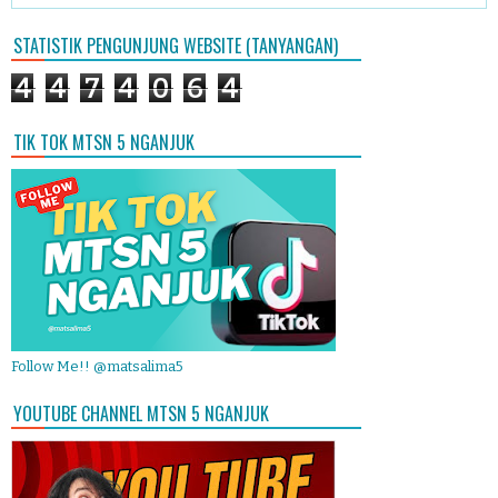
STATISTIK PENGUNJUNG WEBSITE (TANYANGAN)
4
4
7
4
0
6
4
TIK TOK MTSN 5 NGANJUK
Follow Me!! @matsalima5
YOUTUBE CHANNEL MTSN 5 NGANJUK