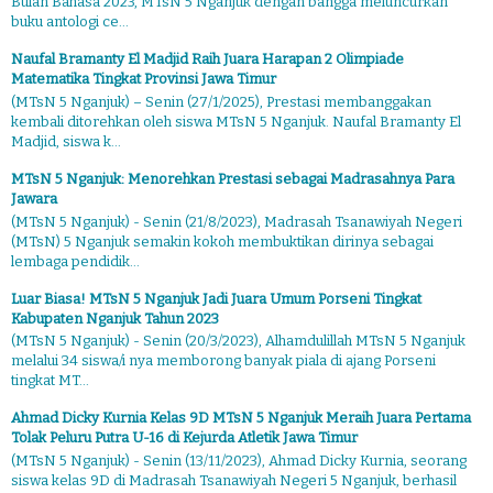
Bulan Bahasa 2023, MTsN 5 Nganjuk dengan bangga meluncurkan
buku antologi ce...
Naufal Bramanty El Madjid Raih Juara Harapan 2 Olimpiade
Matematika Tingkat Provinsi Jawa Timur
(MTsN 5 Nganjuk) – Senin (27/1/2025), Prestasi membanggakan
kembali ditorehkan oleh siswa MTsN 5 Nganjuk. Naufal Bramanty El
Madjid, siswa k...
MTsN 5 Nganjuk: Menorehkan Prestasi sebagai Madrasahnya Para
Jawara
(MTsN 5 Nganjuk) - Senin (21/8/2023), Madrasah Tsanawiyah Negeri
(MTsN) 5 Nganjuk semakin kokoh membuktikan dirinya sebagai
lembaga pendidik...
Luar Biasa! MTsN 5 Nganjuk Jadi Juara Umum Porseni Tingkat
Kabupaten Nganjuk Tahun 2023
(MTsN 5 Nganjuk) - Senin (20/3/2023), Alhamdulillah MTsN 5 Nganjuk
melalui 34 siswa/i nya memborong banyak piala di ajang Porseni
tingkat MT...
Ahmad Dicky Kurnia Kelas 9D MTsN 5 Nganjuk Meraih Juara Pertama
Tolak Peluru Putra U-16 di Kejurda Atletik Jawa Timur
(MTsN 5 Nganjuk) - Senin (13/11/2023), Ahmad Dicky Kurnia, seorang
siswa kelas 9D di Madrasah Tsanawiyah Negeri 5 Nganjuk, berhasil