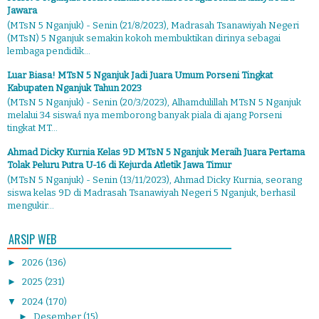
Jawara
(MTsN 5 Nganjuk) - Senin (21/8/2023), Madrasah Tsanawiyah Negeri
(MTsN) 5 Nganjuk semakin kokoh membuktikan dirinya sebagai
lembaga pendidik...
Luar Biasa! MTsN 5 Nganjuk Jadi Juara Umum Porseni Tingkat
Kabupaten Nganjuk Tahun 2023
(MTsN 5 Nganjuk) - Senin (20/3/2023), Alhamdulillah MTsN 5 Nganjuk
melalui 34 siswa/i nya memborong banyak piala di ajang Porseni
tingkat MT...
Ahmad Dicky Kurnia Kelas 9D MTsN 5 Nganjuk Meraih Juara Pertama
Tolak Peluru Putra U-16 di Kejurda Atletik Jawa Timur
(MTsN 5 Nganjuk) - Senin (13/11/2023), Ahmad Dicky Kurnia, seorang
siswa kelas 9D di Madrasah Tsanawiyah Negeri 5 Nganjuk, berhasil
mengukir...
ARSIP WEB
►
2026
(136)
►
2025
(231)
▼
2024
(170)
►
Desember
(15)