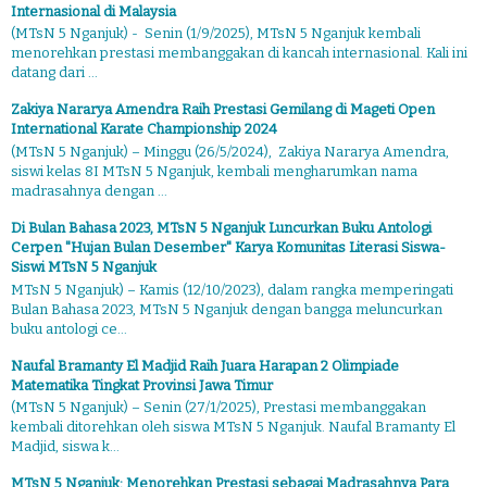
Internasional di Malaysia
(MTsN 5 Nganjuk) - Senin (1/9/2025), MTsN 5 Nganjuk kembali
menorehkan prestasi membanggakan di kancah internasional. Kali ini
datang dari ...
Zakiya Nararya Amendra Raih Prestasi Gemilang di Mageti Open
International Karate Championship 2024
(MTsN 5 Nganjuk) – Minggu (26/5/2024), Zakiya Nararya Amendra,
siswi kelas 8I MTsN 5 Nganjuk, kembali mengharumkan nama
madrasahnya dengan ...
Di Bulan Bahasa 2023, MTsN 5 Nganjuk Luncurkan Buku Antologi
Cerpen "Hujan Bulan Desember" Karya Komunitas Literasi Siswa-
Siswi MTsN 5 Nganjuk
MTsN 5 Nganjuk) – Kamis (12/10/2023), dalam rangka memperingati
Bulan Bahasa 2023, MTsN 5 Nganjuk dengan bangga meluncurkan
buku antologi ce...
Naufal Bramanty El Madjid Raih Juara Harapan 2 Olimpiade
Matematika Tingkat Provinsi Jawa Timur
(MTsN 5 Nganjuk) – Senin (27/1/2025), Prestasi membanggakan
kembali ditorehkan oleh siswa MTsN 5 Nganjuk. Naufal Bramanty El
Madjid, siswa k...
MTsN 5 Nganjuk: Menorehkan Prestasi sebagai Madrasahnya Para