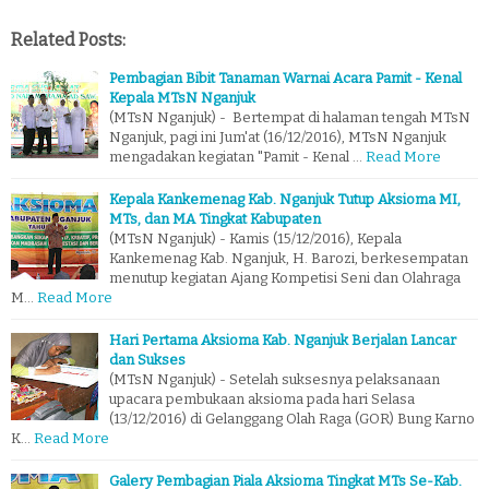
Related Posts:
Pembagian Bibit Tanaman Warnai Acara Pamit - Kenal
Kepala MTsN Nganjuk
(MTsN Nganjuk) - Bertempat di halaman tengah MTsN
Nganjuk, pagi ini Jum'at (16/12/2016), MTsN Nganjuk
mengadakan kegiatan "Pamit - Kenal …
Read More
Kepala Kankemenag Kab. Nganjuk Tutup Aksioma MI,
MTs, dan MA Tingkat Kabupaten
(MTsN Nganjuk) - Kamis (15/12/2016), Kepala
Kankemenag Kab. Nganjuk, H. Barozi, berkesempatan
menutup kegiatan Ajang Kompetisi Seni dan Olahraga
M…
Read More
Hari Pertama Aksioma Kab. Nganjuk Berjalan Lancar
dan Sukses
(MTsN Nganjuk) - Setelah suksesnya pelaksanaan
upacara pembukaan aksioma pada hari Selasa
(13/12/2016) di Gelanggang Olah Raga (GOR) Bung Karno
K…
Read More
Galery Pembagian Piala Aksioma Tingkat MTs Se-Kab.