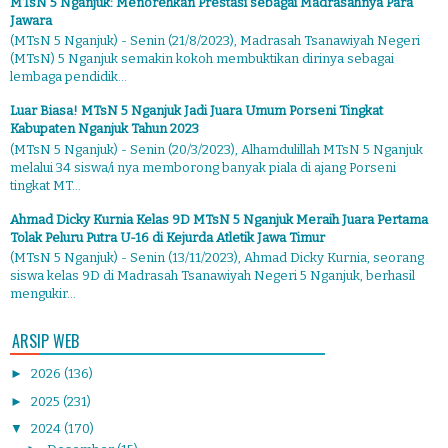
MTsN 5 Nganjuk: Menorehkan Prestasi sebagai Madrasahnya Para
Jawara
(MTsN 5 Nganjuk) - Senin (21/8/2023), Madrasah Tsanawiyah Negeri
(MTsN) 5 Nganjuk semakin kokoh membuktikan dirinya sebagai
lembaga pendidik...
Luar Biasa! MTsN 5 Nganjuk Jadi Juara Umum Porseni Tingkat
Kabupaten Nganjuk Tahun 2023
(MTsN 5 Nganjuk) - Senin (20/3/2023), Alhamdulillah MTsN 5 Nganjuk
melalui 34 siswa/i nya memborong banyak piala di ajang Porseni
tingkat MT...
Ahmad Dicky Kurnia Kelas 9D MTsN 5 Nganjuk Meraih Juara Pertama
Tolak Peluru Putra U-16 di Kejurda Atletik Jawa Timur
(MTsN 5 Nganjuk) - Senin (13/11/2023), Ahmad Dicky Kurnia, seorang
siswa kelas 9D di Madrasah Tsanawiyah Negeri 5 Nganjuk, berhasil
mengukir...
ARSIP WEB
►
2026
(136)
►
2025
(231)
▼
2024
(170)