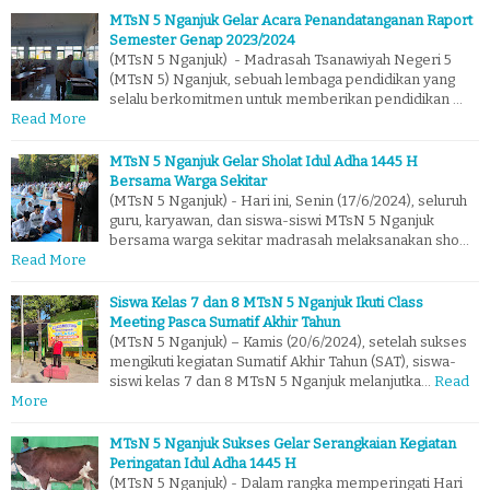
MTsN 5 Nganjuk Gelar Acara Penandatanganan Raport
Semester Genap 2023/2024
(MTsN 5 Nganjuk) - Madrasah Tsanawiyah Negeri 5
(MTsN 5) Nganjuk, sebuah lembaga pendidikan yang
selalu berkomitmen untuk memberikan pendidikan …
Read More
MTsN 5 Nganjuk Gelar Sholat Idul Adha 1445 H
Bersama Warga Sekitar
(MTsN 5 Nganjuk) - Hari ini, Senin (17/6/2024), seluruh
guru, karyawan, dan siswa-siswi MTsN 5 Nganjuk
bersama warga sekitar madrasah melaksanakan sho…
Read More
Siswa Kelas 7 dan 8 MTsN 5 Nganjuk Ikuti Class
Meeting Pasca Sumatif Akhir Tahun
(MTsN 5 Nganjuk) – Kamis (20/6/2024), setelah sukses
mengikuti kegiatan Sumatif Akhir Tahun (SAT), siswa-
siswi kelas 7 dan 8 MTsN 5 Nganjuk melanjutka…
Read
More
MTsN 5 Nganjuk Sukses Gelar Serangkaian Kegiatan
Peringatan Idul Adha 1445 H
(MTsN 5 Nganjuk) - Dalam rangka memperingati Hari