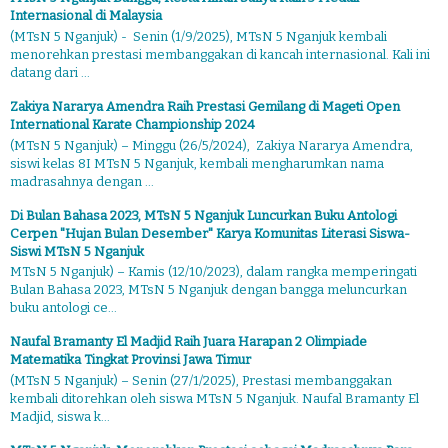
Internasional di Malaysia
(MTsN 5 Nganjuk) - Senin (1/9/2025), MTsN 5 Nganjuk kembali
menorehkan prestasi membanggakan di kancah internasional. Kali ini
datang dari ...
Zakiya Nararya Amendra Raih Prestasi Gemilang di Mageti Open
International Karate Championship 2024
(MTsN 5 Nganjuk) – Minggu (26/5/2024), Zakiya Nararya Amendra,
siswi kelas 8I MTsN 5 Nganjuk, kembali mengharumkan nama
madrasahnya dengan ...
Di Bulan Bahasa 2023, MTsN 5 Nganjuk Luncurkan Buku Antologi
Cerpen "Hujan Bulan Desember" Karya Komunitas Literasi Siswa-
Siswi MTsN 5 Nganjuk
MTsN 5 Nganjuk) – Kamis (12/10/2023), dalam rangka memperingati
Bulan Bahasa 2023, MTsN 5 Nganjuk dengan bangga meluncurkan
buku antologi ce...
Naufal Bramanty El Madjid Raih Juara Harapan 2 Olimpiade
Matematika Tingkat Provinsi Jawa Timur
(MTsN 5 Nganjuk) – Senin (27/1/2025), Prestasi membanggakan
kembali ditorehkan oleh siswa MTsN 5 Nganjuk. Naufal Bramanty El
Madjid, siswa k...