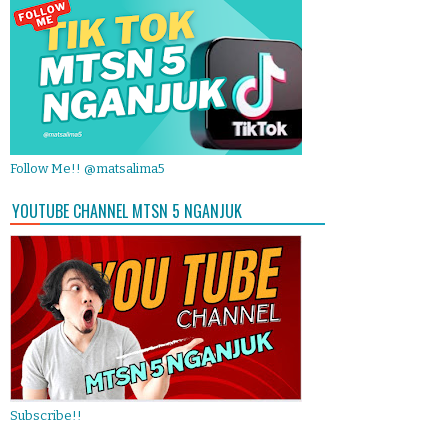
Follow Me!! @matsalima5
YOUTUBE CHANNEL MTSN 5 NGANJUK
Subscribe!!