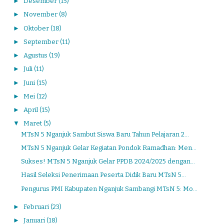
►
Desember
(15)
►
November
(8)
►
Oktober
(18)
►
September
(11)
►
Agustus
(19)
►
Juli
(11)
►
Juni
(15)
►
Mei
(12)
►
April
(15)
▼
Maret
(5)
MTsN 5 Nganjuk Sambut Siswa Baru Tahun Pelajaran 2...
MTsN 5 Nganjuk Gelar Kegiatan Pondok Ramadhan: Men...
Sukses! MTsN 5 Nganjuk Gelar PPDB 2024/2025 dengan...
Hasil Seleksi Penerimaan Peserta Didik Baru MTsN 5...
Pengurus PMI Kabupaten Nganjuk Sambangi MTsN 5: Mo...
►
Februari
(23)
►
Januari
(18)