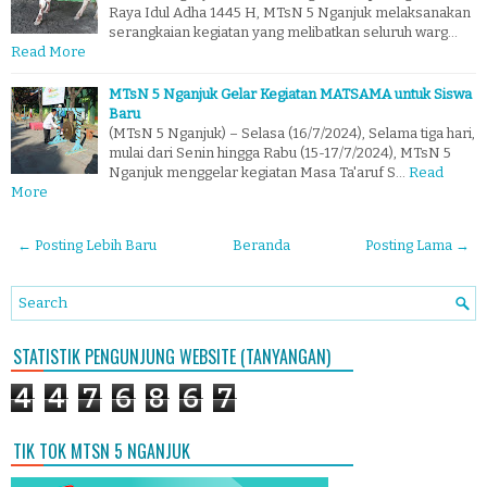
Raya Idul Adha 1445 H, MTsN 5 Nganjuk melaksanakan
serangkaian kegiatan yang melibatkan seluruh warg…
Read More
MTsN 5 Nganjuk Gelar Kegiatan MATSAMA untuk Siswa
Baru
(MTsN 5 Nganjuk) – Selasa (16/7/2024), Selama tiga hari,
mulai dari Senin hingga Rabu (15-17/7/2024), MTsN 5
Nganjuk menggelar kegiatan Masa Ta'aruf S…
Read
More
← Posting Lebih Baru
Beranda
Posting Lama →
STATISTIK PENGUNJUNG WEBSITE (TANYANGAN)
4
4
7
6
8
6
7
TIK TOK MTSN 5 NGANJUK