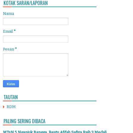
KOTAK SARAN/LAPORAN
Nama
Email
*
Pesan
*
TAUTAN
RDM
PALING SERING DIBACA
MTsN 5 Nganjuk Bangga, Restu Afifah Safiya Raih 3 Medali