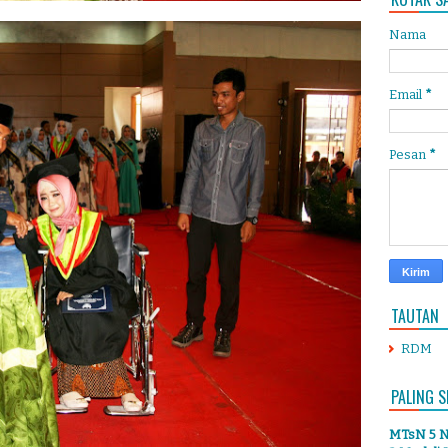
Nama
Email
*
Pesan
*
TAUTAN
RDM
PALING S
MTsN 5 Ng