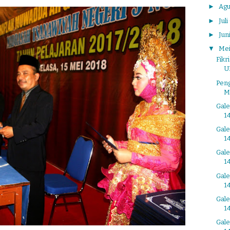
►
Agu
►
Juli
►
Jun
▼
Me
Fikr
U
Pen
M
Gal
14
Gal
14
Gal
14
Gal
14
Gal
14
Gal