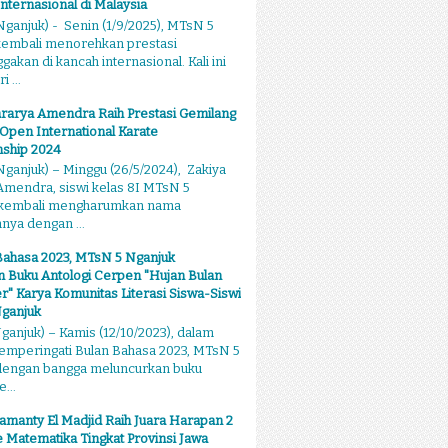
Internasional di Malaysia
ganjuk) - Senin (1/9/2025), MTsN 5
kembali menorehkan prestasi
kan di kancah internasional. Kali ini
 ...
rarya Amendra Raih Prestasi Gemilang
 Open International Karate
ship 2024
ganjuk) – Minggu (26/5/2024), Zakiya
mendra, siswi kelas 8I MTsN 5
 kembali mengharumkan nama
ya dengan ...
Bahasa 2023, MTsN 5 Nganjuk
 Buku Antologi Cerpen "Hujan Bulan
 Karya Komunitas Literasi Siswa-Siswi
ganjuk
anjuk) – Kamis (12/10/2023), dalam
emperingati Bulan Bahasa 2023, MTsN 5
dengan bangga meluncurkan buku
...
amanty El Madjid Raih Juara Harapan 2
 Matematika Tingkat Provinsi Jawa