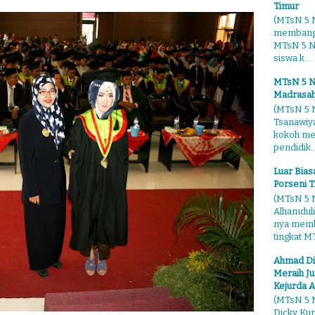
Timur
(MTsN 5 N
membangg
MTsN 5 Ng
siswa k...
MTsN 5 N
Madrasah
(MTsN 5 N
Tsanawiy
kokoh me
pendidik..
Luar Bia
Porseni T
(MTsN 5 N
Alhamduli
nya membo
tingkat MT
Ahmad Di
Meraih Ju
Kejurda A
(MTsN 5 N
Dicky Kur