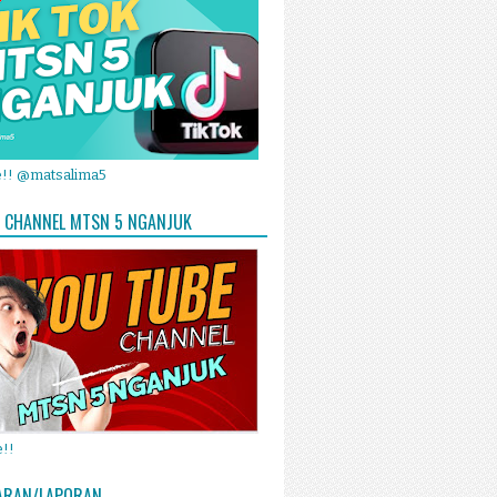
e!! @matsalima5
 CHANNEL MTSN 5 NGANJUK
!!
ARAN/LAPORAN