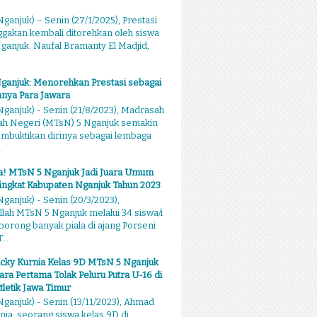
ganjuk) – Senin (27/1/2025), Prestasi
akan kembali ditorehkan oleh siswa
anjuk. Naufal Bramanty El Madjid,
ganjuk: Menorehkan Prestasi sebagai
nya Para Jawara
ganjuk) - Senin (21/8/2023), Madrasah
ah Negeri (MTsN) 5 Nganjuk semakin
mbuktikan dirinya sebagai lembaga
.
sa! MTsN 5 Nganjuk Jadi Juara Umum
ingkat Kabupaten Nganjuk Tahun 2023
ganjuk) - Senin (20/3/2023),
llah MTsN 5 Nganjuk melalui 34 siswa/i
rong banyak piala di ajang Porseni
...
cky Kurnia Kelas 9D MTsN 5 Nganjuk
ara Pertama Tolak Peluru Putra U-16 di
tletik Jawa Timur
ganjuk) - Senin (13/11/2023), Ahmad
nia, seorang siswa kelas 9D di