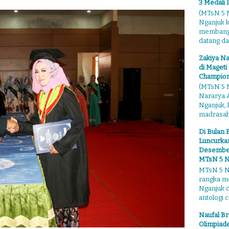
3 Medali 
(MTsN 5 N
Nganjuk 
membangga
datang dari
Zakiya Na
di Mageti
Champion
(MTsN 5 N
Nararya A
Nganjuk,
madrasahn
Di Bulan 
Luncurkan
Desember"
MTsN 5 N
MTsN 5 Ng
rangka m
Nganjuk 
antologi ce
Naufal Br
Olimpiade