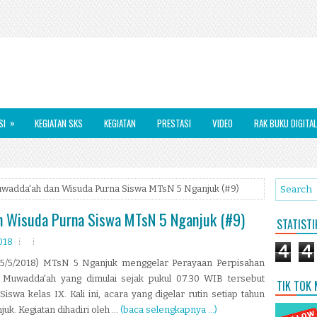
»
SI
KEGIATAN SKS
KEGIATAN
PRESTASI
VIDEO
RAK BUKU DIGITAL
uwadda'ah dan Wisuda Purna Siswa MTsN 5 Nganjuk (#9)
an Wisuda Purna Siswa MTsN 5 Nganjuk (#9)
STATIST
018
4
4
(15/5/2018) MTsN 5 Nganjuk menggelar Perayaan Perpisahan
h Muwadda'ah yang dimulai sejak pukul 07.30 WIB tersebut
TIK TOK
swa kelas IX. Kali ini, acara yang digelar rutin setiap tahun
k. Kegiatan dihadiri oleh ...
(baca selengkapnya ...)