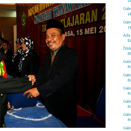
14
Gal
14
Gal
14
Ada 
R
[Vid
M
Gale
P
Gale
P
Gale
P
Gale
P
Gale
P
Gale