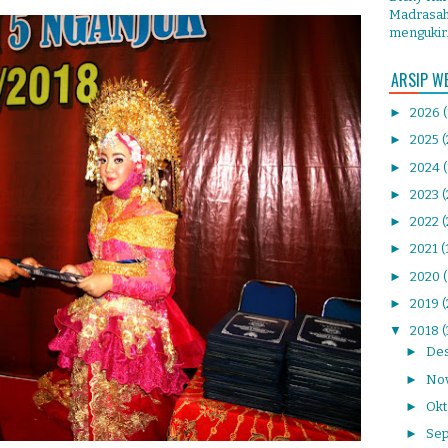
Madrasah 
mengukir.
ARSIP W
►
2026
►
2025
(
►
2024
►
2023
►
2022
(
►
2021
(
►
2020
►
2019
(
▼
2018
►
De
►
No
►
Ok
►
Se