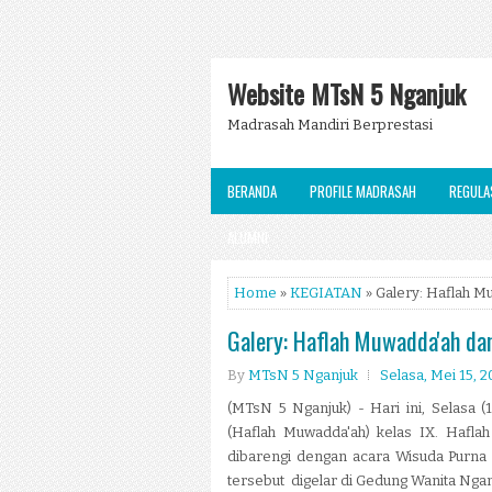
Website MTsN 5 Nganjuk
Madrasah Mandiri Berprestasi
BERANDA
PROFILE MADRASAH
REGULA
ALUMNI
Home
»
KEGIATAN
» Galery: Haflah M
Galery: Haflah Muwadda'ah d
By
MTsN 5 Nganjuk
Selasa, Mei 15, 2
(MTsN 5 Nganjuk) - Hari ini, Selasa 
(Haflah Muwadda'ah) kelas IX. Hafla
dibarengi dengan acara Wisuda Purna Si
tersebut digelar di Gedung Wanita Nganju