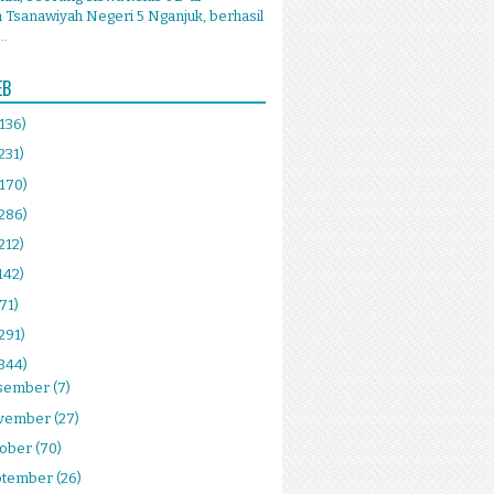
Tsanawiyah Negeri 5 Nganjuk, berhasil
..
EB
(136)
231)
(170)
(286)
212)
142)
(71)
291)
(344)
sember
(7)
vember
(27)
tober
(70)
ptember
(26)