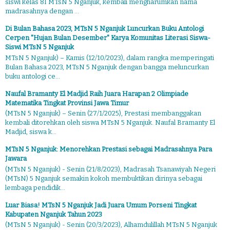
siswi kelas 8I MTsN 5 Nganjuk, kembali mengharumkan nama
madrasahnya dengan ...
Di Bulan Bahasa 2023, MTsN 5 Nganjuk Luncurkan Buku Antologi
Cerpen "Hujan Bulan Desember" Karya Komunitas Literasi Siswa-
Siswi MTsN 5 Nganjuk
MTsN 5 Nganjuk) – Kamis (12/10/2023), dalam rangka memperingati
Bulan Bahasa 2023, MTsN 5 Nganjuk dengan bangga meluncurkan
buku antologi ce...
Naufal Bramanty El Madjid Raih Juara Harapan 2 Olimpiade
Matematika Tingkat Provinsi Jawa Timur
(MTsN 5 Nganjuk) – Senin (27/1/2025), Prestasi membanggakan
kembali ditorehkan oleh siswa MTsN 5 Nganjuk. Naufal Bramanty El
Madjid, siswa k...
MTsN 5 Nganjuk: Menorehkan Prestasi sebagai Madrasahnya Para
Jawara
(MTsN 5 Nganjuk) - Senin (21/8/2023), Madrasah Tsanawiyah Negeri
(MTsN) 5 Nganjuk semakin kokoh membuktikan dirinya sebagai
lembaga pendidik...
Luar Biasa! MTsN 5 Nganjuk Jadi Juara Umum Porseni Tingkat
Kabupaten Nganjuk Tahun 2023
(MTsN 5 Nganjuk) - Senin (20/3/2023), Alhamdulillah MTsN 5 Nganjuk