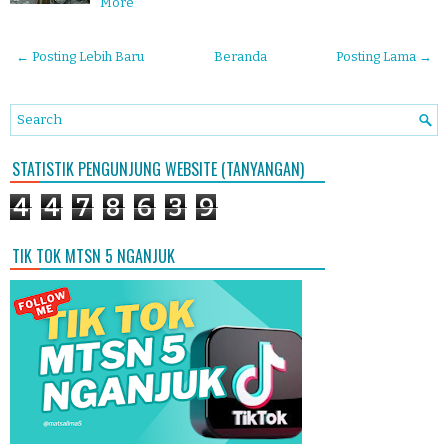
More
← Posting Lebih Baru
Beranda
Posting Lama →
STATISTIK PENGUNJUNG WEBSITE (TANYANGAN)
4
4
7
8
6
3
9
TIK TOK MTSN 5 NGANJUK