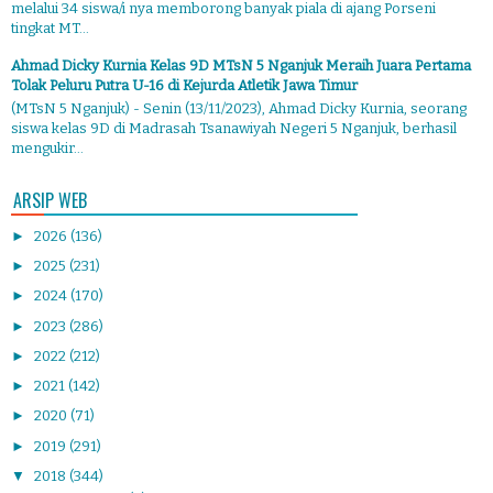
melalui 34 siswa/i nya memborong banyak piala di ajang Porseni
tingkat MT...
Ahmad Dicky Kurnia Kelas 9D MTsN 5 Nganjuk Meraih Juara Pertama
Tolak Peluru Putra U-16 di Kejurda Atletik Jawa Timur
(MTsN 5 Nganjuk) - Senin (13/11/2023), Ahmad Dicky Kurnia, seorang
siswa kelas 9D di Madrasah Tsanawiyah Negeri 5 Nganjuk, berhasil
mengukir...
ARSIP WEB
►
2026
(136)
►
2025
(231)
►
2024
(170)
►
2023
(286)
►
2022
(212)
►
2021
(142)
►
2020
(71)
►
2019
(291)
▼
2018
(344)