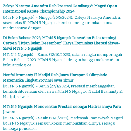
Zakiya Nararya Amendra Raih Prestasi Gemilang di Mageti Open
International Karate Championship 2024
(MTsN 5 Nganjuk) – Minggu (26/5/2024), Zakiya Nararya Amendra,
siswi kelas 8I MTsN 5 Nganjuk, kembali mengharumkan nama
madrasahnya dengan ...
Di Bulan Bahasa 2023, MTsN 5 Nganjuk Luncurkan Buku Antologi
Cerpen "Hujan Bulan Desember" Karya Komunitas Literasi Siswa-
Siswi MTsN 5 Nganjuk
MTsN 5 Nganjuk) – Kamis (12/10/2023), dalam rangka memperingati
Bulan Bahasa 2023, MTsN 5 Nganjuk dengan bangga meluncurkan
buku antologi ce...
Naufal Bramanty El Madjid Raih Juara Harapan 2 Olimpiade
Matematika Tingkat Provinsi Jawa Timur
(MTsN 5 Nganjuk) – Senin (27/1/2025), Prestasi membanggakan
kembali ditorehkan oleh siswa MTsN 5 Nganjuk. Naufal Bramanty El
Madjid, siswa k...
MTsN 5 Nganjuk: Menorehkan Prestasi sebagai Madrasahnya Para
Jawara
(MTsN 5 Nganjuk) - Senin (21/8/2023), Madrasah Tsanawiyah Negeri
(MTsN) 5 Nganjuk semakin kokoh membuktikan dirinya sebagai
lembaga pendidik...