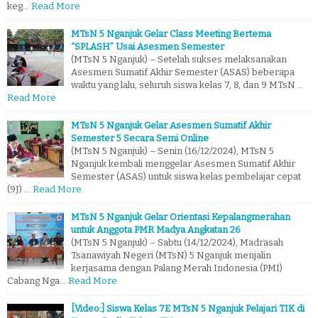
keg…
Read More
MTsN 5 Nganjuk Gelar Class Meeting Bertema
“SPLASH” Usai Asesmen Semester
(MTsN 5 Nganjuk) – Setelah sukses melaksanakan
Asesmen Sumatif Akhir Semester (ASAS) beberapa
waktu yang lalu, seluruh siswa kelas 7, 8, dan 9 MTsN …
Read More
MTsN 5 Nganjuk Gelar Asesmen Sumatif Akhir
Semester 5 Secara Semi Online
(MTsN 5 Nganjuk) – Senin (16/12/2024), MTsN 5
Nganjuk kembali menggelar Asesmen Sumatif Akhir
Semester (ASAS) untuk siswa kelas pembelajar cepat
(9J) …
Read More
MTsN 5 Nganjuk Gelar Orientasi Kepalangmerahan
untuk Anggota PMR Madya Angkatan 26
(MTsN 5 Nganjuk) – Sabtu (14/12/2024), Madrasah
Tsanawiyah Negeri (MTsN) 5 Nganjuk menjalin
kerjasama dengan Palang Merah Indonesia (PMI)
Cabang Nga…
Read More
[Video:] Siswa Kelas 7E MTsN 5 Nganjuk Pelajari TIK di