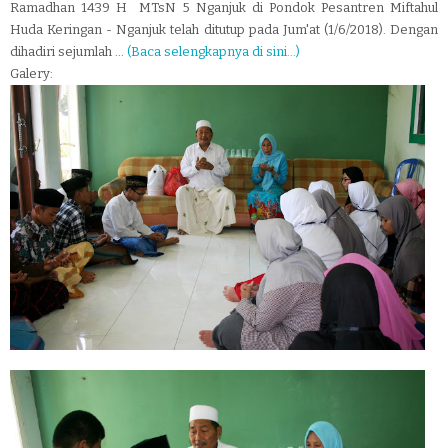
Ramadhan 1439 H MTsN 5 Nganjuk di Pondok Pesantren Miftahul
Huda Keringan - Nganjuk telah ditutup pada Jum'at (1/6/2018). Dengan
dihadiri sejumlah ...
(Baca selengkapnya di sini...)
Galery: