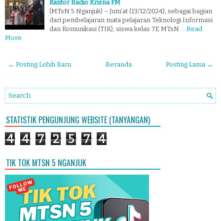
Kantor Radio Krisna FM
(MTsN 5 Nganjuk) – Jum’at (13/12/2024), sebagai bagian
dari pembelajaran mata pelajaran Teknologi Informasi
dan Komunikasi (TIK), siswa kelas 7E MTsN …
Read
More
← Posting Lebih Baru
Beranda
Posting Lama →
STATISTIK PENGUNJUNG WEBSITE (TANYANGAN)
4
4
7
2
5
7
4
TIK TOK MTSN 5 NGANJUK