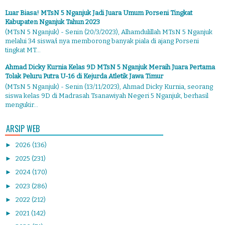
Luar Biasa! MTsN 5 Nganjuk Jadi Juara Umum Porseni Tingkat
Kabupaten Nganjuk Tahun 2023
(MTsN 5 Nganjuk) - Senin (20/3/2023), Alhamdulillah MTsN 5 Nganjuk
melalui 34 siswa/i nya memborong banyak piala di ajang Porseni
tingkat MT...
Ahmad Dicky Kurnia Kelas 9D MTsN 5 Nganjuk Meraih Juara Pertama
Tolak Peluru Putra U-16 di Kejurda Atletik Jawa Timur
(MTsN 5 Nganjuk) - Senin (13/11/2023), Ahmad Dicky Kurnia, seorang
siswa kelas 9D di Madrasah Tsanawiyah Negeri 5 Nganjuk, berhasil
mengukir...
ARSIP WEB
►
2026
(136)
►
2025
(231)
►
2024
(170)
►
2023
(286)
►
2022
(212)
►
2021
(142)