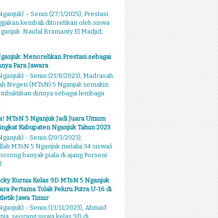
ganjuk) – Senin (27/1/2025), Prestasi
akan kembali ditorehkan oleh siswa
anjuk. Naufal Bramanty El Madjid,
ganjuk: Menorehkan Prestasi sebagai
nya Para Jawara
ganjuk) - Senin (21/8/2023), Madrasah
ah Negeri (MTsN) 5 Nganjuk semakin
mbuktikan dirinya sebagai lembaga
.
sa! MTsN 5 Nganjuk Jadi Juara Umum
ingkat Kabupaten Nganjuk Tahun 2023
ganjuk) - Senin (20/3/2023),
llah MTsN 5 Nganjuk melalui 34 siswa/i
rong banyak piala di ajang Porseni
...
cky Kurnia Kelas 9D MTsN 5 Nganjuk
ara Pertama Tolak Peluru Putra U-16 di
tletik Jawa Timur
ganjuk) - Senin (13/11/2023), Ahmad
nia, seorang siswa kelas 9D di