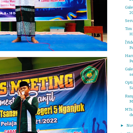
Gale
2
Seru
Tim 
H
[Vid
Pa
Harm
P
Gale
s
Opti
S
Rang
Mo
MTsN
d
►
No