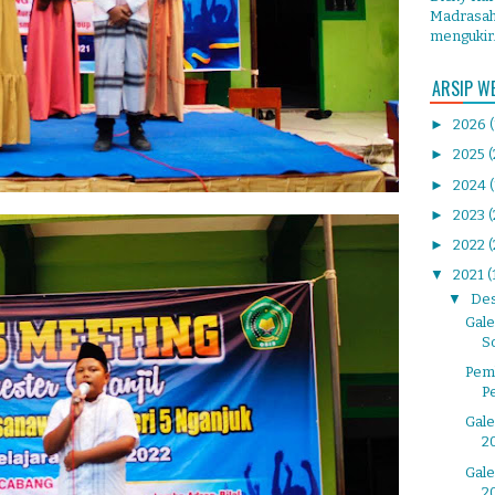
Madrasah 
mengukir.
ARSIP W
►
2026
►
2025
(
►
2024
►
2023
►
2022
(
▼
2021
(
▼
De
Gale
So
Pemb
P
Gale
2
Gale
2