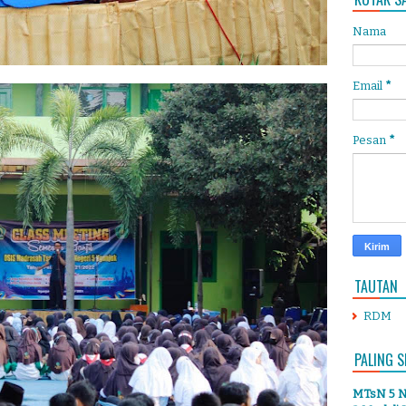
Nama
Email
*
Pesan
*
TAUTAN
RDM
PALING S
MTsN 5 Ng