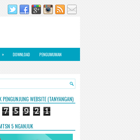
»
DOWNLOAD
PENGUMUMAN
IK PENGUNJUNG WEBSITE (TANYANGAN)
7
5
9
2
1
 MTSN 5 NGANJUK