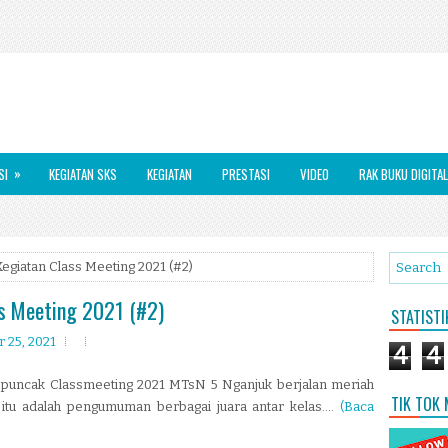
»
SI
KEGIATAN SKS
KEGIATAN
PRESTASI
VIDEO
RAK BUKU DIGITAL
Kegiatan Class Meeting 2021 (#2)
ss Meeting 2021 (#2)
STATIST
 25, 2021
4
4
), puncak Classmeeting 2021 MTsN 5 Nganjuk berjalan meriah
TIK TOK
i itu adalah pengumuman berbagai juara antar kelas....
(Baca