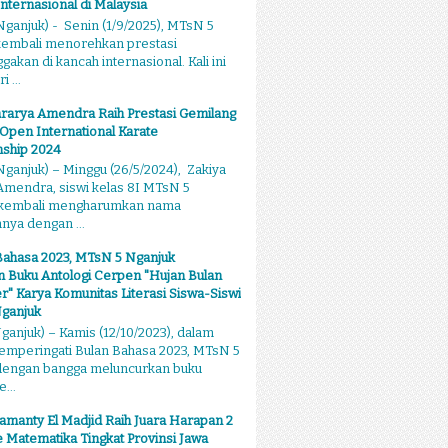
Internasional di Malaysia
ganjuk) - Senin (1/9/2025), MTsN 5
kembali menorehkan prestasi
kan di kancah internasional. Kali ini
 ...
rarya Amendra Raih Prestasi Gemilang
 Open International Karate
ship 2024
ganjuk) – Minggu (26/5/2024), Zakiya
mendra, siswi kelas 8I MTsN 5
 kembali mengharumkan nama
ya dengan ...
Bahasa 2023, MTsN 5 Nganjuk
 Buku Antologi Cerpen "Hujan Bulan
 Karya Komunitas Literasi Siswa-Siswi
ganjuk
anjuk) – Kamis (12/10/2023), dalam
emperingati Bulan Bahasa 2023, MTsN 5
dengan bangga meluncurkan buku
...
amanty El Madjid Raih Juara Harapan 2
 Matematika Tingkat Provinsi Jawa