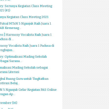
ry: Serunya Kegiatan Class Meeting
021 (#1)
nya Kegiatan Class Meeting 2021
Futsal MTsN 5 Nganjuk Raih Juara 1
AB Kemenag...
eo:] Harmony Vocalista Raih Juara 1
dusa di ...
ony Vocalista Raih Juara 1 Padusa di
enghujun...
ry: Optimalisasi Mading Sekolah
ebagai Sarana...
malisasi Mading Sekolah sebagai
arana Literasi
kul Ruang Guru untuk Tingkatkan
tivasi Belaj...
 5 Nganjuk Gelar Kegiatan PAS Online
engan Ap...
vember
(16)