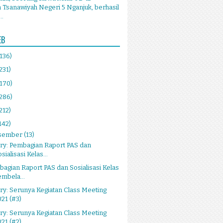
Tsanawiyah Negeri 5 Nganjuk, berhasil
..
EB
(136)
231)
(170)
(286)
212)
142)
sember
(13)
ry: Pembagian Raport PAS dan
sialisasi Kelas...
agian Raport PAS dan Sosialisasi Kelas
embela...
ry: Serunya Kegiatan Class Meeting
021 (#3)
ry: Serunya Kegiatan Class Meeting
021 (#2)