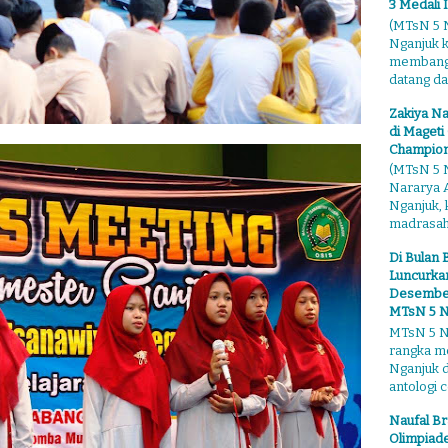
3 Medali 
(MTsN 5 N
Nganjuk 
membangga
datang dari
Zakiya Na
di Mageti
Champion
(MTsN 5 N
Nararya A
Nganjuk,
madrasahn
Di Bulan 
Luncurkan
Desember"
MTsN 5 N
MTsN 5 Ng
rangka m
Nganjuk 
antologi ce
Naufal Br
Olimpiade