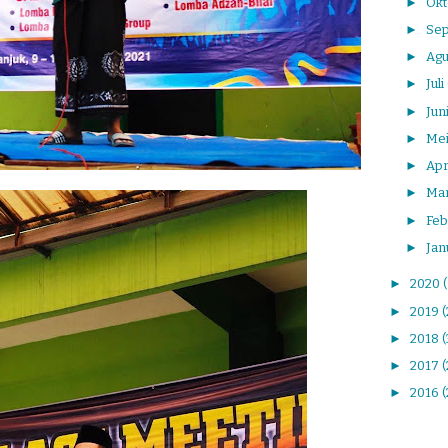
►
Ok
►
Se
►
Agu
►
Juli
►
Jun
►
Me
►
Apr
►
Ma
►
Feb
►
Jan
►
2020
►
2019
(
►
2018
►
2017
(
►
2016
(