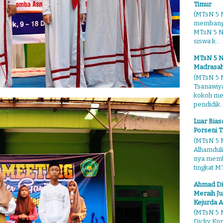
Timur
(MTsN 5 N
membangg
MTsN 5 Ng
siswa k...
MTsN 5 N
Madrasah
(MTsN 5 N
Tsanawiy
kokoh me
pendidik..
Luar Bia
Porseni T
(MTsN 5 N
Alhamduli
nya membo
tingkat MT
Ahmad Di
Meraih Ju
Kejurda A
(MTsN 5 N
Dicky Kur