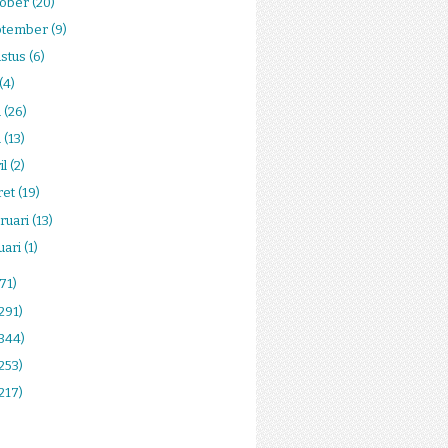
tober
(20)
ptember
(9)
stus
(6)
(4)
i
(26)
i
(13)
il
(2)
ret
(19)
ruari
(13)
uari
(1)
(71)
291)
(344)
253)
217)