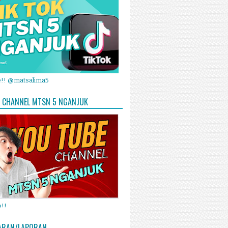
e!! @matsalima5
 CHANNEL MTSN 5 NGANJUK
!!
ARAN/LAPORAN