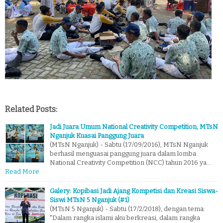
Related Posts:
Jadi Juara Umum National Creativity Competition, MTsN
Nganjuk Kuasai Panggung Juara
(MTsN Nganjuk) - Sabtu (17/09/2016), MTsN Nganjuk
berhasil menguasai panggung juara dalam lomba
National Creativity Competition (NCC) tahun 2016 ya…
Read More
Galery: Kopibasi Jadi Ajang Kompetisi dan Kreasi Siswa-
Siswi MTsN 5 Nganjuk (#1)
(MTsN 5 Nganjuk) - Sabtu (17/2/2018), dengan tema:
"Dalam rangka islami aku berkreasi, dalam rangka