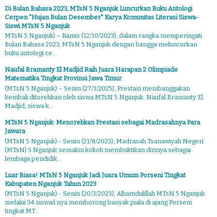
Di Bulan Bahasa 2023, MTsN 5 Nganjuk Luncurkan Buku Antologi
Cerpen "Hujan Bulan Desember" Karya Komunitas Literasi Siswa-
Siswi MTsN 5 Nganjuk
MTsN 5 Nganjuk) – Kamis (12/10/2023), dalam rangka memperingati
Bulan Bahasa 2023, MTsN 5 Nganjuk dengan bangga meluncurkan
buku antologi ce...
Naufal Bramanty El Madjid Raih Juara Harapan 2 Olimpiade
Matematika Tingkat Provinsi Jawa Timur
(MTsN 5 Nganjuk) – Senin (27/1/2025), Prestasi membanggakan
kembali ditorehkan oleh siswa MTsN 5 Nganjuk. Naufal Bramanty El
Madjid, siswa k...
MTsN 5 Nganjuk: Menorehkan Prestasi sebagai Madrasahnya Para
Jawara
(MTsN 5 Nganjuk) - Senin (21/8/2023), Madrasah Tsanawiyah Negeri
(MTsN) 5 Nganjuk semakin kokoh membuktikan dirinya sebagai
lembaga pendidik...
Luar Biasa! MTsN 5 Nganjuk Jadi Juara Umum Porseni Tingkat
Kabupaten Nganjuk Tahun 2023
(MTsN 5 Nganjuk) - Senin (20/3/2023), Alhamdulillah MTsN 5 Nganjuk
melalui 34 siswa/i nya memborong banyak piala di ajang Porseni
tingkat MT...