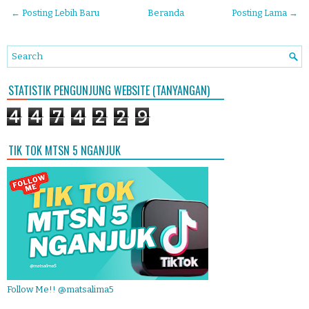
← Posting Lebih Baru
Beranda
Posting Lama →
STATISTIK PENGUNJUNG WEBSITE (TANYANGAN)
4
4
7
4
2
2
9
TIK TOK MTSN 5 NGANJUK
Follow Me!! @matsalima5