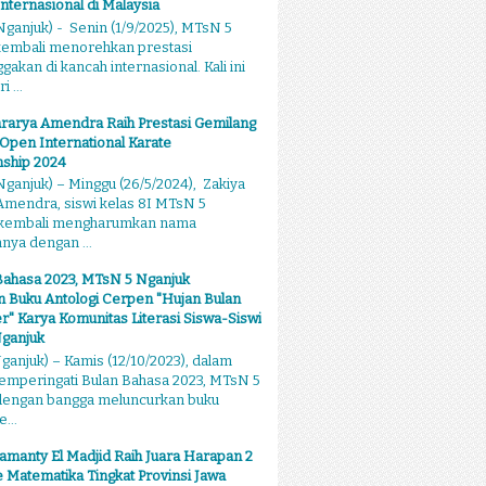
Internasional di Malaysia
ganjuk) - Senin (1/9/2025), MTsN 5
kembali menorehkan prestasi
kan di kancah internasional. Kali ini
 ...
rarya Amendra Raih Prestasi Gemilang
 Open International Karate
ship 2024
ganjuk) – Minggu (26/5/2024), Zakiya
mendra, siswi kelas 8I MTsN 5
 kembali mengharumkan nama
ya dengan ...
Bahasa 2023, MTsN 5 Nganjuk
 Buku Antologi Cerpen "Hujan Bulan
 Karya Komunitas Literasi Siswa-Siswi
ganjuk
anjuk) – Kamis (12/10/2023), dalam
emperingati Bulan Bahasa 2023, MTsN 5
dengan bangga meluncurkan buku
...
amanty El Madjid Raih Juara Harapan 2
 Matematika Tingkat Provinsi Jawa