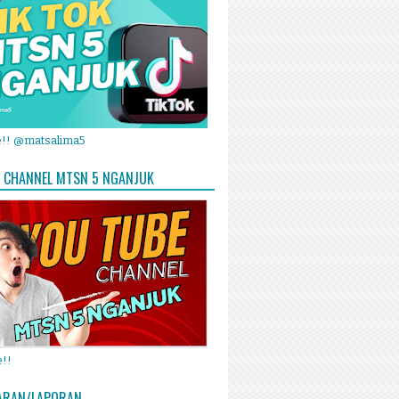
e!! @matsalima5
 CHANNEL MTSN 5 NGANJUK
!!
ARAN/LAPORAN