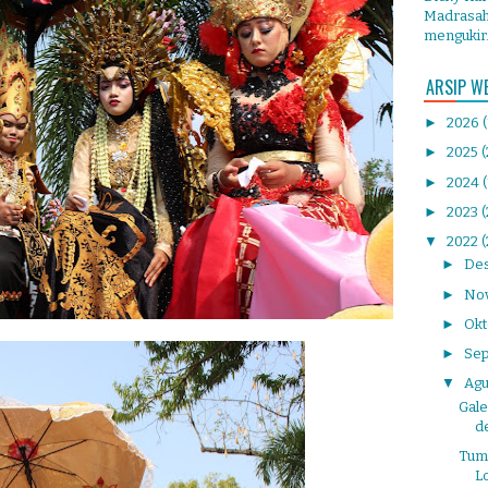
Madrasah 
mengukir.
ARSIP W
►
2026
►
2025
(
►
2024
►
2023
▼
2022
(
►
De
►
No
►
Ok
►
Se
▼
Agu
Gale
d
Tum
L