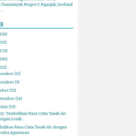
Tsanawiyah Negeri 5 Nganjuk, berhasil
..
EB
(136)
231)
(170)
(286)
212)
sember
(11)
vember
(9)
tober
(31)
ptember
(16)
stus
(19)
ry: Tumbuhkan Rasa Cinta Tanah Air
engan Lomb...
buhkan Rasa Cinta Tanah Air dengan
omba Agustusan