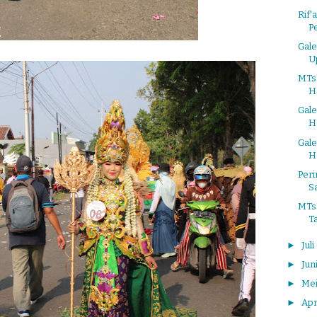
Rif'
Pe
Gal
U
MTs
H
Gale
H 
Gale
H 
Peri
S
MTs
Ta
►
Juli
►
Jun
►
Me
►
Apr