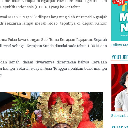
Pemerintah Kabupaten Nganjuk. Pawai tersebut digelar dalam
Republik Indonesia (HUT RI) yang ke-77 tahun.
wai MTsN 5 Nganjuk dilepas langsung oleh Plt Bupati Nganjuk
di sekitaran lampu merah Ploso, tepatnya di depan Kantor
tema Pulau Jawa dengan Sub-Tema Kerajaan Pajajaran.
Sejarah
Follow M
 dikenal sebagai Kerajaan Sunda dimulai pada tahun 1130 M dan
YOUTUBE
l dan lemah, dalam riwayatnya diceritakan bahwa Kerajaan
ai hampir seluruh wilayah Asia Tenggara bahkan tidak mampu
)
Subscribe
KOTAK S