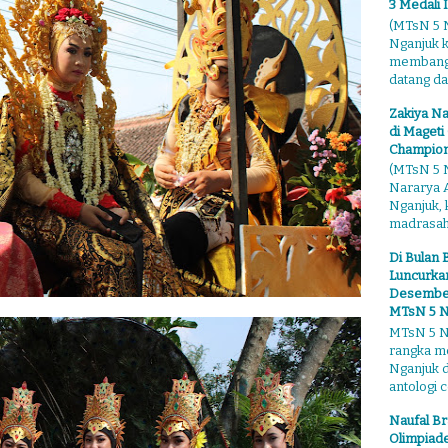
3 Medali 
(MTsN 5 N
Nganjuk 
membangga
datang dari
Zakiya Na
di Mageti
Champion
(MTsN 5 N
Nararya A
Nganjuk,
madrasahn
Di Bulan 
Luncurkan
Desember"
MTsN 5 N
MTsN 5 Ng
rangka m
Nganjuk 
antologi ce
Naufal Br
Olimpiade