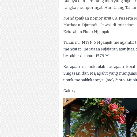
Budaya dan Pembangunan yang digelar 
rangka memperingati Hari Ulang Tahun 
Mendapatkan nomor urut 08, Peserta Pa
Marhaen Djumadi. Pawai di pusatkan 
Kelurahan Ploso Nganjuk.
Tahun ini, MTsN 5 Nganjuk mengambil 
mencatat, Kerajaan Pajajaran atau juga
berakhir di tahun 1579 M.
Kerajaan ini bukanlah kerajaan keci
Singasari dan Majapahit yang menguas
untuk menaklukannya. (ato'/Photo: Munir
Galery: