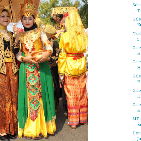
Sel
T
Gale
K
"Pul
5
Gal
H
Gal
H
Gal
H
Gal
H
Gal
H
MTs
B
Den
Ja