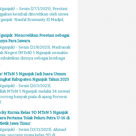
ganjuk) – Senin (27/1/2025), Prestasi
akan kembali ditorehkan oleh siswa
anjuk. Naufal Bramanty El Madjid,
ganjuk: Menorehkan Prestasi sebagai
nya Para Jawara
ganjuk) - Senin (21/8/2023), Madrasah
ah Negeri (MTsN) 5 Nganjuk semakin
mbuktikan dirinya sebagai lembaga
.
sa! MTsN 5 Nganjuk Jadi Juara Umum
ingkat Kabupaten Nganjuk Tahun 2023
ganjuk) - Senin (20/3/2023),
llah MTsN 5 Nganjuk melalui 34 siswa/i
rong banyak piala di ajang Porseni
...
cky Kurnia Kelas 9D MTsN 5 Nganjuk
ara Pertama Tolak Peluru Putra U-16 di
tletik Jawa Timur
ganjuk) - Senin (13/11/2023), Ahmad
nia, seorang siswa kelas 9D di