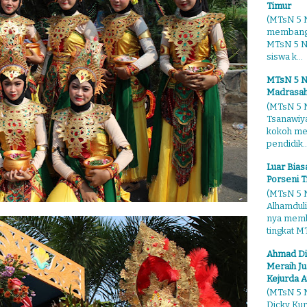
Timur
(MTsN 5 N
membangg
MTsN 5 Ng
siswa k...
MTsN 5 N
Madrasah
(MTsN 5 N
Tsanawiy
kokoh me
pendidik..
Luar Bia
Porseni T
(MTsN 5 N
Alhamduli
nya membo
tingkat MT
Ahmad Di
Meraih Ju
Kejurda A
(MTsN 5 N
Dicky Kur