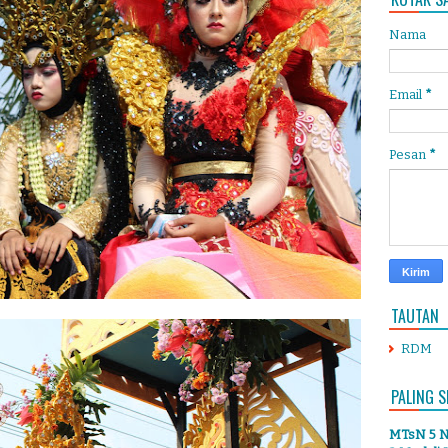
Nama
Email
*
Pesan
*
TAUTAN
RDM
PALING S
MTsN 5 Ng