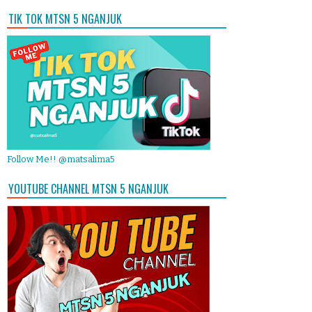
TIK TOK MTSN 5 NGANJUK
Follow Me!! @matsalima5
YOUTUBE CHANNEL MTSN 5 NGANJUK