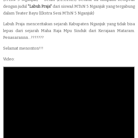
dengan judul
"Labuh Praja"
dari siswa/i MTsN 5 Nganjuk yang tergabung
dalam Teater Bayu (Ekstra Seni MTsN 5 Nganjuk)
Labuh Praja menceritakan sejarah Kabupaten Nganjuk yang tidak bisa
lepas dari sejarah Maha Raja Mpu Sinduk dari Kerajaan Mataram.
Penasarannn...???????
Selamat menonton!!!
Video: