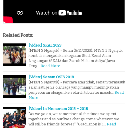
Related Posts:
[Video:] SKAL 2023
(MTsN 5 Nganjuk) - Senin (6/11/2023), MTsN 5 Nganjuk
kembali mengadakan kegiatan Studi Kenal Alam
Lingkungan (SKAL) dan Ziaroh Makam Auliya' Jawa
Teng…
Read More
[Video:] Senam OSIS 2018
(MTsN 5 Nganjuk) - Percaya atau tidak, senam termasuk
salah satu jenis olahraga yang mampu meningkatkan
penyebaran oksigen ke seluruh tubuh termasuk…
Read
More
[Video:] In Memoriam 2015 ~ 2018
"As we go on, we remember all the times we spent
together and as our lives change come whatever, we
will still be friends forever" "Graduation is li…
Read