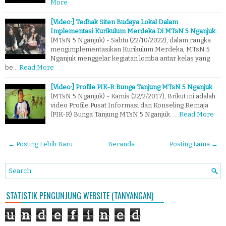
More
[Video:] Tedhak Siten Budaya Lokal Dalam
Implementasi Kurikulum Merdeka Di MTsN 5 Nganjuk
(MTsN 5 Nganjuk) - Sabtu (22/10/2022), dalam rangka
mengimplementasikan Kurikulum Merdeka, MTsN 5
Nganjuk menggelar kegiatan lomba antar kelas yang
be…
Read More
[Video:] Profile PIK-R Bunga Tanjung MTsN 5 Nganjuk
(MTsN 5 Nganjuk) - Kamis (22/2/2017), Brikut ini adalah
video Profile Pusat Informasi dan Konseling Remaja
(PIK-R) Bunga Tanjung MTsN 5 Nganjuk. …
Read More
← Posting Lebih Baru
Beranda
Posting Lama →
STATISTIK PENGUNJUNG WEBSITE (TANYANGAN)
u
n
d
e
f
i
n
e
d