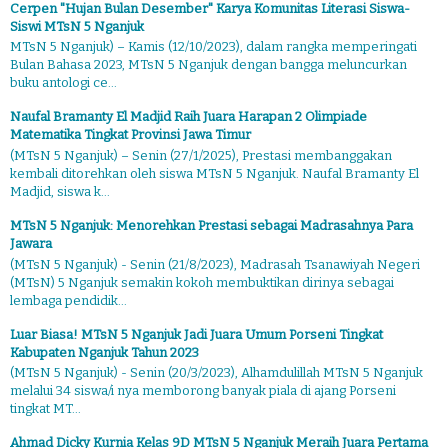
Cerpen "Hujan Bulan Desember" Karya Komunitas Literasi Siswa-
Siswi MTsN 5 Nganjuk
MTsN 5 Nganjuk) – Kamis (12/10/2023), dalam rangka memperingati
Bulan Bahasa 2023, MTsN 5 Nganjuk dengan bangga meluncurkan
buku antologi ce...
Naufal Bramanty El Madjid Raih Juara Harapan 2 Olimpiade
Matematika Tingkat Provinsi Jawa Timur
(MTsN 5 Nganjuk) – Senin (27/1/2025), Prestasi membanggakan
kembali ditorehkan oleh siswa MTsN 5 Nganjuk. Naufal Bramanty El
Madjid, siswa k...
MTsN 5 Nganjuk: Menorehkan Prestasi sebagai Madrasahnya Para
Jawara
(MTsN 5 Nganjuk) - Senin (21/8/2023), Madrasah Tsanawiyah Negeri
(MTsN) 5 Nganjuk semakin kokoh membuktikan dirinya sebagai
lembaga pendidik...
Luar Biasa! MTsN 5 Nganjuk Jadi Juara Umum Porseni Tingkat
Kabupaten Nganjuk Tahun 2023
(MTsN 5 Nganjuk) - Senin (20/3/2023), Alhamdulillah MTsN 5 Nganjuk
melalui 34 siswa/i nya memborong banyak piala di ajang Porseni
tingkat MT...
Ahmad Dicky Kurnia Kelas 9D MTsN 5 Nganjuk Meraih Juara Pertama