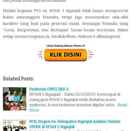
dan penuh semangat kebersamaan.
Melalui kegiatan PTG ini, MTsN 5 Nganjuk tidak hanya mempererat
ikatan antaranggota Pramuka, tetapi juga menanamkan nilai-nilai
karakter yang kuat pada generasi muda. Semangat Pramuka yang
“Ceria, Berprestasi, dan Bertaqwa” benar-benar tercermin dalam
setiap momen kegiatan ini. (Atoillah/Photo: Mahsun & Alfianingrum)
Related Posts:
Syukuran OWOJ Jilid-2
(MTsN 5 Nganjuk) - Sabtu (11/11/2017), bertempat di
ruang guru MTsN 5 Nganjuk telah diadakan acara
syukuran. Acara syukuran tersebut digelar seba…
Read
More
MTs Negeri Se-Kabupaten Nganjuk Adakan Diskusi
UNBK di MTsN 5 Nganjuk