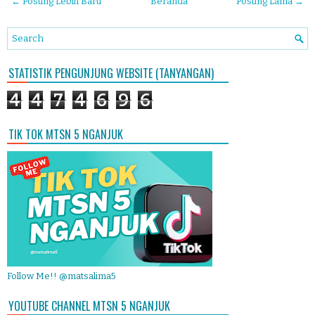
← Posting Lebih Baru
Beranda
Posting Lama →
STATISTIK PENGUNJUNG WEBSITE (TANYANGAN)
4
4
7
4
6
9
6
TIK TOK MTSN 5 NGANJUK
Follow Me!! @matsalima5
YOUTUBE CHANNEL MTSN 5 NGANJUK