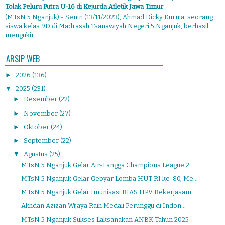
Tolak Peluru Putra U-16 di Kejurda Atletik Jawa Timur
(MTsN 5 Nganjuk) - Senin (13/11/2023), Ahmad Dicky Kurnia, seorang
siswa kelas 9D di Madrasah Tsanawiyah Negeri 5 Nganjuk, berhasil
mengukir...
ARSIP WEB
►
2026
(136)
▼
2025
(231)
►
Desember
(22)
►
November
(27)
►
Oktober
(24)
►
September
(22)
▼
Agustus
(25)
MTsN 5 Nganjuk Gelar Air-Langga Champions League 2...
MTsN 5 Nganjuk Gelar Gebyar Lomba HUT RI ke-80, Me...
MTsN 5 Nganjuk Gelar Imunisasi BIAS HPV Bekerjasam...
Akhdan Azizan Wijaya Raih Medali Perunggu di Indon...
MTsN 5 Nganjuk Sukses Laksanakan ANBK Tahun 2025