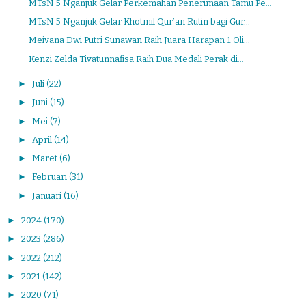
MTsN 5 Nganjuk Gelar Perkemahan Penerimaan Tamu Pe...
MTsN 5 Nganjuk Gelar Khotmil Qur’an Rutin bagi Gur...
Meivana Dwi Putri Sunawan Raih Juara Harapan 1 Oli...
Kenzi Zelda Tivatunnafisa Raih Dua Medali Perak di...
►
Juli
(22)
►
Juni
(15)
►
Mei
(7)
►
April
(14)
►
Maret
(6)
►
Februari
(31)
►
Januari
(16)
►
2024
(170)
►
2023
(286)
►
2022
(212)
►
2021
(142)
►
2020
(71)