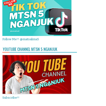
Follow Me!! @matsalima5
YOUTUBE CHANNEL MTSN 5 NGANJUK
Subscribe!!