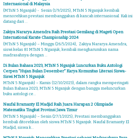
Internasional di Malaysia
(MTsN 5 Nganjuk) - Senin (1/9/2025), MTsN 5 Nganjuk kembali
menorehkan prestasi membanggakan di kancah internasional. Kali ini
datang dari ...
Zakiya Nararya Amendra Raih Prestasi Gemilang di Mageti Open
International Karate Championship 2024
(MTsN 5 Nganjuk) – Minggu (26/5/2024), Zakiya Nararya Amendra,
siswi kelas 8I MTsN 5 Nganjuk, kembali mengharumkan nama
madrasahnya dengan ...
Di Bulan Bahasa 2023, MTsN 5 Nganjuk Luncurkan Buku Antologi
Cerpen "Hujan Bulan Desember" Karya Komunitas Literasi Siswa-
Siswi MTsN 5 Nganjuk
MTsN 5 Nganjuk) – Kamis (12/10/2023), dalam rangka memperingati
Bulan Bahasa 2023, MTsN 5 Nganjuk dengan bangga meluncurkan
buku antologi ce...
Naufal Bramanty El Madjid Raih Juara Harapan 2 Olimpiade
Matematika Tingkat Provinsi Jawa Timur
(MTsN 5 Nganjuk) – Senin (27/1/2025), Prestasi membanggakan
kembali ditorehkan oleh siswa MTsN 5 Nganjuk. Naufal Bramanty El
Madjid, siswa k...
MTsN 5 Nganjuk: Menorehkan Prestasi sebagai Madrasahnya Para