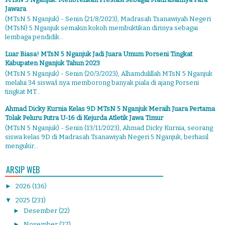
Jawara
(MTsN 5 Nganjuk) - Senin (21/8/2023), Madrasah Tsanawiyah Negeri
(MTsN) 5 Nganjuk semakin kokoh membuktikan dirinya sebagai
lembaga pendidik...
Luar Biasa! MTsN 5 Nganjuk Jadi Juara Umum Porseni Tingkat
Kabupaten Nganjuk Tahun 2023
(MTsN 5 Nganjuk) - Senin (20/3/2023), Alhamdulillah MTsN 5 Nganjuk
melalui 34 siswa/i nya memborong banyak piala di ajang Porseni
tingkat MT...
Ahmad Dicky Kurnia Kelas 9D MTsN 5 Nganjuk Meraih Juara Pertama
Tolak Peluru Putra U-16 di Kejurda Atletik Jawa Timur
(MTsN 5 Nganjuk) - Senin (13/11/2023), Ahmad Dicky Kurnia, seorang
siswa kelas 9D di Madrasah Tsanawiyah Negeri 5 Nganjuk, berhasil
mengukir...
ARSIP WEB
►
2026
(136)
▼
2025
(231)
►
Desember
(22)
►
November
(27)