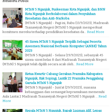
Related Posts:
MTsN 5 Nganjuk, Puskesmas Kota Nganjuk, dan BNN
Kota Nganjuk Berkolaborasi dalam Penyuluhan
Kesehatan dan Anti-Narkoba
(MTsN 5 Nganjuk) - Pagi ini, Rabu (13/9/2023), Madrasah
Tsanawiyah Negeri (MTsN) 5 Nganjuk memperkuat
komitmen mereka terhadap pendidikan kesehatan da…
Read More
45 Siswa MTsN 5 Nganjuk Terpilih Sebagai Peserta
Asesmen Nasional Berbasis Komputer (ANBK) Tahun
2023
(MTsN 5 Nganjuk) - Selasa (19/9/2023), sebanyak 45
siswa-siswi kelas 8 dari Madrasah Tsanawiyah Negeri
(MTsN) 5 Nganjuk telah dipilih secara acak oleh…
Read More
Ketua Kwartir Cabang Gerakan Pramuka Kabupaten
Nganjuk, Kak Sopingi, Lantik 22 Pramuka Penggalang
Garuda MTsN 5 Nganjuk
(MTsN 5 Nganjuk) - Jum'at (29/9/2023), suasana
kebanggaan dan semangat kepramukaan memenuhi
Aula Lantai 2 Madrasah Tsanawiyah Negeri (MTsN) 5 Nganjuk …
Read
More
Kepala MTsN 5 Nganjuk, Bapak Luqman Afif, Lepas