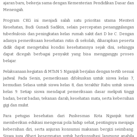
ajaran baru, bekerja sama dengan Kementerian Pendidikan Dasar dan
Menengah.
Program CKG ini menjadi salah satu prioritas utama Menteri
Kesehatan, Budi Gunadi Sadikin, selain percepatan penanggulangan
tuberkulosis dan peningkatan kelas rumah sakit dari D ke C. Dengan
adanya pemeriksaan kesehatan rutin di sekolah, diharapkan peserta
didik dapat mengetahui kondisi kesehatannya sejak dini, sehingga
dapat dicegah berbagai penyakit yang bisa mengganggu proses
belajar.
Pelaksanaan kegiatan di MTsN 5 Nganjuk berjalan dengan tertib sesuai
jadwal. Pada Senin, pemeriksaan difokuskan untuk siswa kelas 7,
kemudian Selasa untuk siswa kelas 8, dan terakhir Rabu untuk siswa
kelas 9. Setiap siswa mendapat pemeriksaan dasar meliputi tinggi
badan, berat badan, tekanan darah, kesehatan mata, serta kebersihan
gigi dan mulut.
Para petugas kesehatan dari Puskesmas Kota Nganjuk turut
memberikan edukasi mengenai pola hidup sehat, pentingnya menjaga
kebersihan diri, serta anjuran konsumsi makanan bergizi seimbang.
Siswa juga diberi kesempatan untuk berkonsultasi langsung apabila