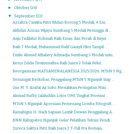
►
Oktober
(24)
▼
September
(22)
Azzahra Cantika Putri Widari Borong 5 Medali, 4 Em...
Akhdan Azizan Wijaya Sumbang 5 Medali Perunggu di ...
Anju Fadilatur Rohmah Raih Emas dan Perak di Kejur...
Raih 7 Medali, Muhammad Rafif Ganiyil Fikri Tampil...
Emile Ahmad Athalavy Admadja Sumbang 3 Medali untu...
Kenzi Zelda Tivatunnafisa Raih Juara 2 Tolak Pelur...
Reorganisasi MATSANENALANESIA 2025/2026, MTsN 5 Ng...
Semangat Berkobar, Penggalang MTsN 5 Nganjuk Siap ...
Gus M. Y. Arafat Aji Soko Meriahkan Peringatan Mau...
Ahmad Rafky Jalaluddin Lolos OMI Tingkat Provinsi ...
MTsN 5 Nganjuk Apresiasi Pemenang Lomba Fotografi ...
Kamabigus H. Hadi Sapuan Lantik Dewan Penggalang A...
BNN Kabupaten Nganjuk Gelar Pelatihan Teknis Pendi...
Zureca Saktya Putri Raih Juara 2 T-Full Pra Remaja...