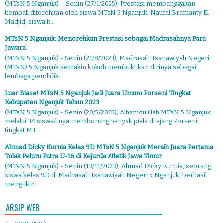
(MTsN 5 Nganjuk) – Senin (27/1/2025), Prestasi membanggakan
kembali ditorehkan oleh siswa MTsN 5 Nganjuk. Naufal Bramanty El
Madjid, siswa k...
MTsN 5 Nganjuk: Menorehkan Prestasi sebagai Madrasahnya Para
Jawara
(MTsN 5 Nganjuk) - Senin (21/8/2023), Madrasah Tsanawiyah Negeri
(MTsN) 5 Nganjuk semakin kokoh membuktikan dirinya sebagai
lembaga pendidik...
Luar Biasa! MTsN 5 Nganjuk Jadi Juara Umum Porseni Tingkat
Kabupaten Nganjuk Tahun 2023
(MTsN 5 Nganjuk) - Senin (20/3/2023), Alhamdulillah MTsN 5 Nganjuk
melalui 34 siswa/i nya memborong banyak piala di ajang Porseni
tingkat MT...
Ahmad Dicky Kurnia Kelas 9D MTsN 5 Nganjuk Meraih Juara Pertama
Tolak Peluru Putra U-16 di Kejurda Atletik Jawa Timur
(MTsN 5 Nganjuk) - Senin (13/11/2023), Ahmad Dicky Kurnia, seorang
siswa kelas 9D di Madrasah Tsanawiyah Negeri 5 Nganjuk, berhasil
mengukir...
ARSIP WEB