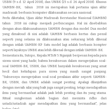
USBN (9 s.d. 12 April 2018), dan UNBK (23 s.d. 26 April 2018). Khusus
UAMBN-BK, tahun 2018 ini merupakan kali pertama ujian akhir
madrasah berbasis komputer dilaksanakan secara nasional.
Perlu diketahui, Ujian Akhir Madrasah Berstandar Nasional (UAMBN)
tahun 2018 ini cukup menjadi perbincangan. Hal ini disebabkan
dengan akan dilaksanakannya UAMBN dengan dua model. Dua model
yang dimaksud di sini adalah UAMBN berbasis kertas dan pensil
seperti yang selama ini dilaksanakan atau sekarang lebih dikenal
dengan istilah UAMBN-KP. Satu model lagi adalah berbasis kompter
seperti layaknya UNBK atau lebih dikenal dengan istilah UAMBN-BK.
Sementara itu, Sutopo, Kepala MTsN 5 Nganjuk berpesan kepada para
siswa-siswi yang hadir, bahwa kesuksesan dalam mengerjakan soal-
soal UAMBN-BK, USBN, dan UNBK hanyalah kesuksesan yang amat
kecil dari kehidupan para siswa yang masih sangat panjang.
"Suksesnya mengerjakan soal-soal penilaian akhir seperti UAMBN-
BK, USBN, dan UNBK adalah sangat penting. Apalagi dilanjutkan
dengan meraih nilai yang baik juga sangat penting, tetapi mendapatkan
ilmu yang bermanfaat adalah jauh lebih penting dan itu yang utama.
Ritual sungkeman adalah bagian dari meminta ridho dari
ustadz/ustadzah agar mendapatkan ilmu yang bermanfaat", jelas
beliau. (ato)