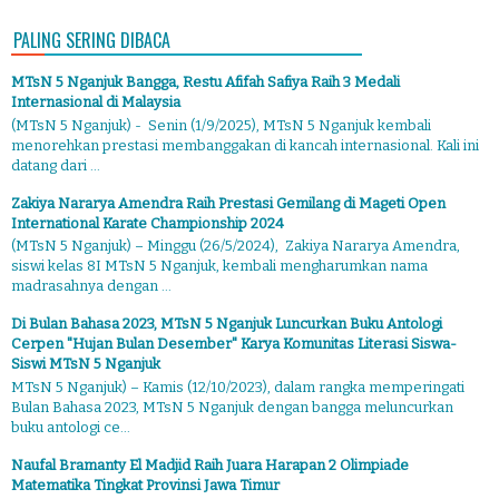
PALING SERING DIBACA
MTsN 5 Nganjuk Bangga, Restu Afifah Safiya Raih 3 Medali
Internasional di Malaysia
(MTsN 5 Nganjuk) - Senin (1/9/2025), MTsN 5 Nganjuk kembali
menorehkan prestasi membanggakan di kancah internasional. Kali ini
datang dari ...
Zakiya Nararya Amendra Raih Prestasi Gemilang di Mageti Open
International Karate Championship 2024
(MTsN 5 Nganjuk) – Minggu (26/5/2024), Zakiya Nararya Amendra,
siswi kelas 8I MTsN 5 Nganjuk, kembali mengharumkan nama
madrasahnya dengan ...
Di Bulan Bahasa 2023, MTsN 5 Nganjuk Luncurkan Buku Antologi
Cerpen "Hujan Bulan Desember" Karya Komunitas Literasi Siswa-
Siswi MTsN 5 Nganjuk
MTsN 5 Nganjuk) – Kamis (12/10/2023), dalam rangka memperingati
Bulan Bahasa 2023, MTsN 5 Nganjuk dengan bangga meluncurkan
buku antologi ce...
Naufal Bramanty El Madjid Raih Juara Harapan 2 Olimpiade
Matematika Tingkat Provinsi Jawa Timur