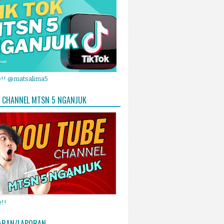
e!! @matsalima5
 CHANNEL MTSN 5 NGANJUK
!!
ARAN/LAPORAN