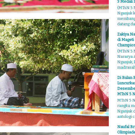
3 Medali 
(MTsN 5 N
Nganjuk 
membangga
datang dari
Zakiya Na
di Mageti
Champion
(MTsN 5 N
Nararya A
Nganjuk,
madrasahn
Di Bulan 
Luncurkan
Desember"
MTsN 5 N
MTsN 5 Ng
rangka m
Nganjuk 
antologi ce
Naufal Br
Olimpiade