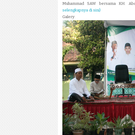
Muhammad SAW bersama KH. Abdul
selengkapnya di sini)
Galery: