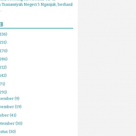
Tsanawiyah Negeri 5 Nganjuk, berhasil
..
EB
(136)
231)
(170)
(286)
212)
142)
(71)
291)
sember
(9)
vember
(19)
tober
(41)
ptember
(30)
stus
(30)