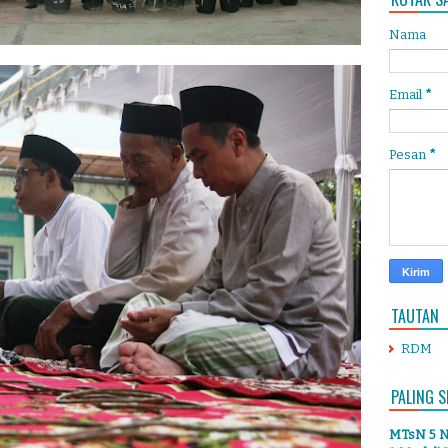
Nama
Email
*
Pesan
*
TAUTAN
RDM
PALING S
MTsN 5 Ng