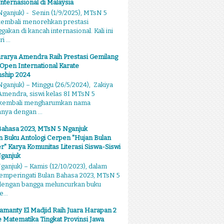
Internasional di Malaysia
ganjuk) - Senin (1/9/2025), MTsN 5
kembali menorehkan prestasi
kan di kancah internasional. Kali ini
 ...
rarya Amendra Raih Prestasi Gemilang
 Open International Karate
ship 2024
ganjuk) – Minggu (26/5/2024), Zakiya
mendra, siswi kelas 8I MTsN 5
 kembali mengharumkan nama
ya dengan ...
Bahasa 2023, MTsN 5 Nganjuk
 Buku Antologi Cerpen "Hujan Bulan
 Karya Komunitas Literasi Siswa-Siswi
ganjuk
anjuk) – Kamis (12/10/2023), dalam
emperingati Bulan Bahasa 2023, MTsN 5
dengan bangga meluncurkan buku
...
amanty El Madjid Raih Juara Harapan 2
 Matematika Tingkat Provinsi Jawa