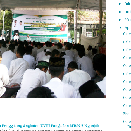
►
Juli
►
Jun
►
Me
▼
Apr
Gale
Gale
Gale
Gale
Gale
Gale
Gale
Gale
Gale
Gale
Ekst
Gal
n Penggalang Angkatan XVIII Pangkalan MTsN 5 Nganjuk
B