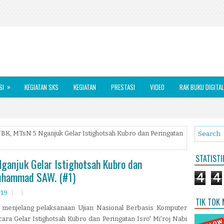
»
SI
KEGIATAN SKS
KEGIATAN
PRESTASI
VIDEO
RAK BUKU DIGITAL
NBK, MTsN 5 Nganjuk Gelar Istighotsah Kubro dan Peringatan
STATIST
Nganjuk Gelar Istighotsah Kubro dan
 Muhammad SAW. (#1)
4
4
019
TIK TOK
menjelang pelaksanaan Ujian Nasional Berbasis Komputer
a Gelar Istighotsah Kubro dan Peringatan Isro' Mi'roj Nabi