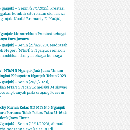
ganjuk) – Senin (27/1/2025), Prestasi
akan kembali ditorehkan oleh siswa
anjuk. Naufal Bramanty El Madjid,
ganjuk: Menorehkan Prestasi sebagai
nya Para Jawara
ganjuk) - Senin (21/8/2023), Madrasah
ah Negeri (MTsN) 5 Nganjuk semakin
mbuktikan dirinya sebagai lembaga
.
sa! MTsN 5 Nganjuk Jadi Juara Umum
ingkat Kabupaten Nganjuk Tahun 2023
ganjuk) - Senin (20/3/2023),
llah MTsN 5 Nganjuk melalui 34 siswa/i
rong banyak piala di ajang Porseni
...
cky Kurnia Kelas 9D MTsN 5 Nganjuk
ara Pertama Tolak Peluru Putra U-16 di
tletik Jawa Timur
ganjuk) - Senin (13/11/2023), Ahmad
nia, seorang siswa kelas 9D di