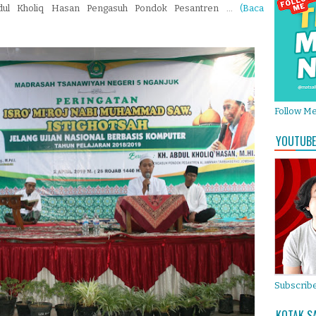
 Kholiq Hasan Pengasuh Pondok Pesantren ...
(Baca
Follow M
YOUTUBE
Subscribe
KOTAK S