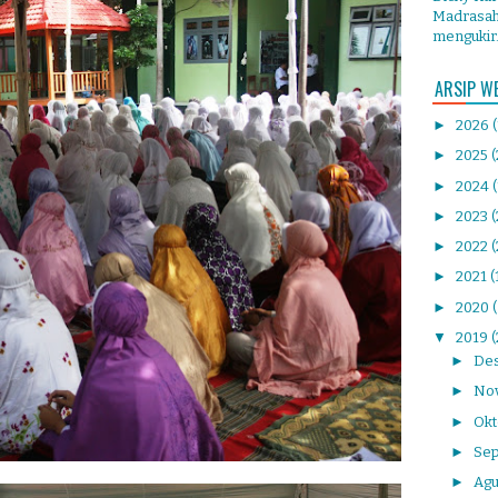
Madrasah 
mengukir.
ARSIP W
►
2026
►
2025
(
►
2024
►
2023
►
2022
(
►
2021
(
►
2020
▼
2019
(
►
De
►
No
►
Ok
►
Se
►
Agu