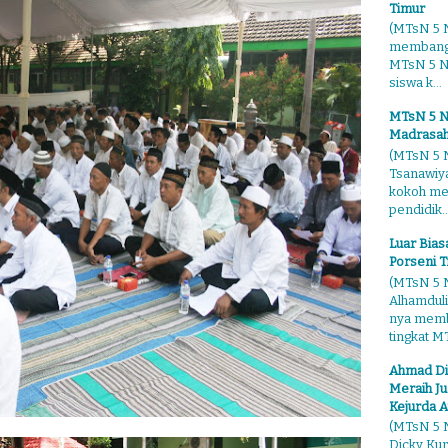
Timur
(MTsN 5 N
membangg
MTsN 5 Ng
siswa k...
MTsN 5 N
Madrasah
(MTsN 5 N
Tsanawiy
kokoh me
pendidik..
Luar Bia
Porseni T
(MTsN 5 N
Alhamduli
nya membo
tingkat MT
Ahmad Di
Meraih Ju
Kejurda A
(MTsN 5 N
Dicky Kur