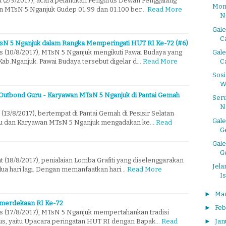
u (2/9/2017), acara pelantikan Pengurus Dewan Penggalang
Mon
an MTsN 5 Nganjuk Gudep 01.99 dan 01.100 ber…
Read More
N
Gale
C
TsN 5 Nganjuk dalam Rangka Memperingati HUT RI Ke-72 (#6)
Gale
s (10/8/2017), MTsN 5 Nganjuk mengikuti Pawai Budaya yang
C
Kab.Nganjuk. Pawai Budaya tersebut digelar d…
Read More
Sosi
Wa
 Outbond Guru - Karyawan MTsN 5 Nganjuk di Pantai Gemah
Ser
N
(13/8/2017), bertempat di Pantai Gemah di Pesisir Selatan
Gale
ru dan Karyawan MTsN 5 Nganjuk mengadakan ke…
Read
Ge
Gale
Ge
t (18/8/2017), penialaian Lomba Grafiti yang diselenggarakan
Jel
dua hari lagi. Dengan memanfaatkan hari…
Read More
Is
►
Ma
emerdekaan RI Ke-72
►
Feb
s (17/8/2017), MTsN 5 Nganjuk mempertahankan tradisi
us, yaitu Upacara peringatan HUT RI dengan Bapak…
Read
►
Jan