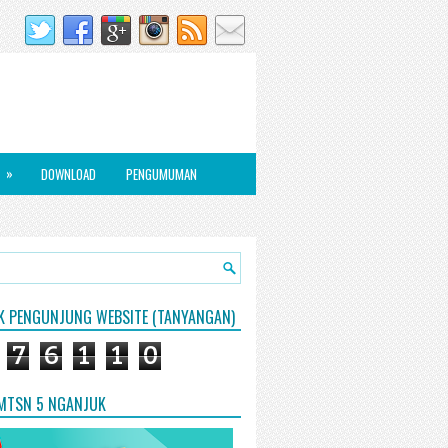
»
DOWNLOAD
PENGUMUMAN
IK PENGUNJUNG WEBSITE (TANYANGAN)
7
6
1
1
0
 MTSN 5 NGANJUK