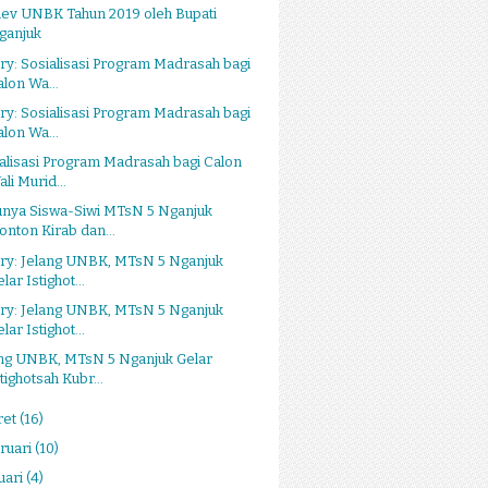
ev UNBK Tahun 2019 oleh Bupati
ganjuk
ry: Sosialisasi Program Madrasah bagi
alon Wa...
ry: Sosialisasi Program Madrasah bagi
alon Wa...
alisasi Program Madrasah bagi Calon
li Murid...
unya Siswa-Siwi MTsN 5 Nganjuk
onton Kirab dan...
ry: Jelang UNBK, MTsN 5 Nganjuk
lar Istighot...
ry: Jelang UNBK, MTsN 5 Nganjuk
lar Istighot...
ang UNBK, MTsN 5 Nganjuk Gelar
tighotsah Kubr...
ret
(16)
ruari
(10)
uari
(4)