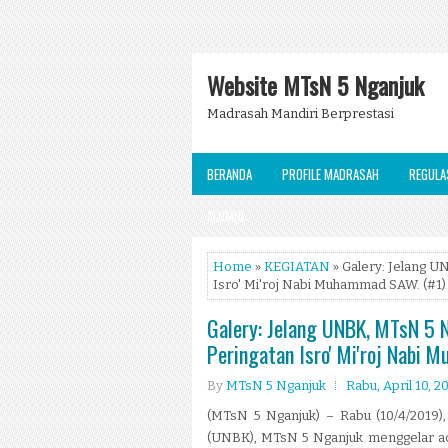
Website MTsN 5 Nganjuk
Madrasah Mandiri Berprestasi
BERANDA
PROFILE MADRASAH
REGULA
ALUMNI
Home
»
KEGIATAN
» Galery: Jelang U
Isro' Mi'roj Nabi Muhammad SAW. (#1)
Galery: Jelang UNBK, MTsN 5 
Peringatan Isro' Mi'roj Nabi
By
MTsN 5 Nganjuk
Rabu, April 10, 2
(MTsN 5 Nganjuk) – Rabu (10/4/2019),
(UNBK), MTsN 5 Nganjuk menggelar acar