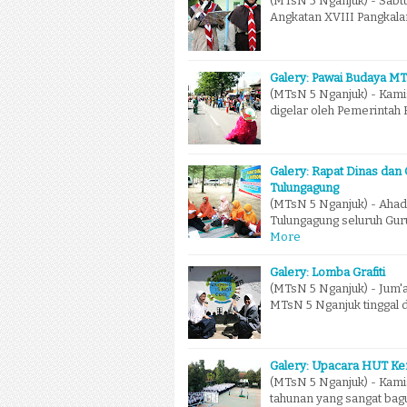
(MTsN 5 Nganjuk) - Sabt
Angkatan XVIII Pangkal
Galery: Pawai Budaya M
(MTsN 5 Nganjuk) - Kami
digelar oleh Pemerintah 
Galery: Rapat Dinas dan
Tulungagung
(MTsN 5 Nganjuk) - Ahad 
Tulungagung seluruh Gu
More
Galery: Lomba Grafiti
(MTsN 5 Nganjuk) - Jum'a
MTsN 5 Nganjuk tinggal 
Galery: Upacara HUT K
(MTsN 5 Nganjuk) - Kami
tahunan yang sangat bag