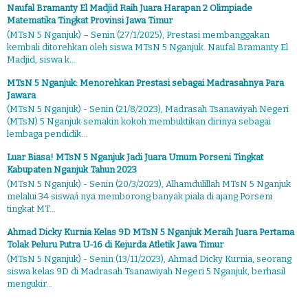
Naufal Bramanty El Madjid Raih Juara Harapan 2 Olimpiade
Matematika Tingkat Provinsi Jawa Timur
(MTsN 5 Nganjuk) – Senin (27/1/2025), Prestasi membanggakan
kembali ditorehkan oleh siswa MTsN 5 Nganjuk. Naufal Bramanty El
Madjid, siswa k...
MTsN 5 Nganjuk: Menorehkan Prestasi sebagai Madrasahnya Para
Jawara
(MTsN 5 Nganjuk) - Senin (21/8/2023), Madrasah Tsanawiyah Negeri
(MTsN) 5 Nganjuk semakin kokoh membuktikan dirinya sebagai
lembaga pendidik...
Luar Biasa! MTsN 5 Nganjuk Jadi Juara Umum Porseni Tingkat
Kabupaten Nganjuk Tahun 2023
(MTsN 5 Nganjuk) - Senin (20/3/2023), Alhamdulillah MTsN 5 Nganjuk
melalui 34 siswa/i nya memborong banyak piala di ajang Porseni
tingkat MT...
Ahmad Dicky Kurnia Kelas 9D MTsN 5 Nganjuk Meraih Juara Pertama
Tolak Peluru Putra U-16 di Kejurda Atletik Jawa Timur
(MTsN 5 Nganjuk) - Senin (13/11/2023), Ahmad Dicky Kurnia, seorang
siswa kelas 9D di Madrasah Tsanawiyah Negeri 5 Nganjuk, berhasil
mengukir...