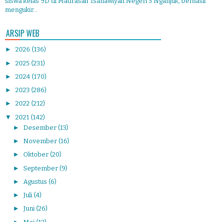
siswa kelas 9D di Madrasah Tsanawiyah Negeri 5 Nganjuk, berhasil
mengukir...
ARSIP WEB
►
2026
(136)
►
2025
(231)
►
2024
(170)
►
2023
(286)
►
2022
(212)
▼
2021
(142)
►
Desember
(13)
►
November
(16)
►
Oktober
(20)
►
September
(9)
►
Agustus
(6)
►
Juli
(4)
►
Juni
(26)