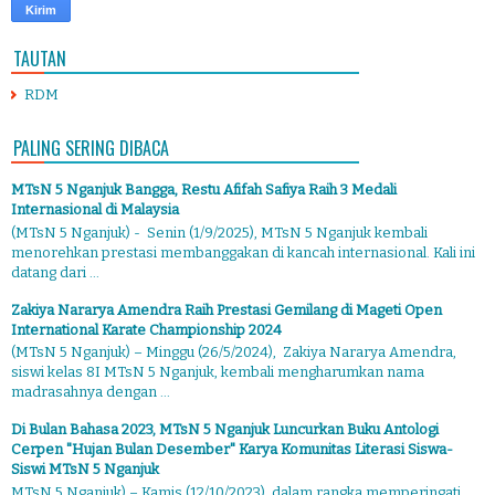
TAUTAN
RDM
PALING SERING DIBACA
MTsN 5 Nganjuk Bangga, Restu Afifah Safiya Raih 3 Medali
Internasional di Malaysia
(MTsN 5 Nganjuk) - Senin (1/9/2025), MTsN 5 Nganjuk kembali
menorehkan prestasi membanggakan di kancah internasional. Kali ini
datang dari ...
Zakiya Nararya Amendra Raih Prestasi Gemilang di Mageti Open
International Karate Championship 2024
(MTsN 5 Nganjuk) – Minggu (26/5/2024), Zakiya Nararya Amendra,
siswi kelas 8I MTsN 5 Nganjuk, kembali mengharumkan nama
madrasahnya dengan ...
Di Bulan Bahasa 2023, MTsN 5 Nganjuk Luncurkan Buku Antologi
Cerpen "Hujan Bulan Desember" Karya Komunitas Literasi Siswa-
Siswi MTsN 5 Nganjuk
MTsN 5 Nganjuk) – Kamis (12/10/2023), dalam rangka memperingati