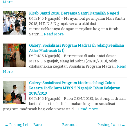
More
Kirab Santri 2018: Bersama Santri Damailah Negeri
(MTsN 5 Nganjuk) - Menyambut peringatan Hari Santri
2018, MTsN 5 Nganjuk secara aktif ikut
memeriahkannya dengan mengikuti kegiatan Kirab
Santri …
Read More
Galery: Sosialisasi Program Madrasah Jelang Penilaian
Akhir Madrasah (#1)
(MTsN 5 Nganjuk) - Bertempat di aula lantai dasar
MTsN 5 Nganjuk, siang ini Sabtu (20/10/2018), telah
dilaksanakan kegiatan Sosialisai Program Madra…
Read
More
Galery: Sosialisasi Program Madrasah bagi Calon
Peserta Didik Baru MTsN 5 Nganjuk Tahun Pelajaran
2018/2019
(MTsN 5 Nganjuk) - Rabu (18/4/2018), bertempat di aula
lantai dasar telah dilaksanakan kegiatan sosialisai
program madrasah bagi calon peserta di…
Read More
← Posting Lebih Baru
Beranda
Posting Lama →