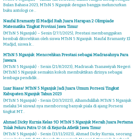
Bulan Bahasa 2023, MTsN 5 Nganjuk dengan bangga meluncurkan
buku antologi ce...
Naufal Bramanty El Madjid Raih Juara Harapan 2 Olimpiade
Matematika Tingkat Provinsi Jawa Timur
(MTsN 5 Nganjuk) – Senin (27/1/2025), Prestasi membanggakan
kembali ditorehkan oleh siswa MTsN 5 Nganjuk. Naufal Bramanty El
Madjid, siswa k...
MTsN 5 Nganjuk: Menorehkan Prestasi sebagai Madrasahnya Para
Jawara
(MTsN 5 Nganjuk) - Senin (21/8/2023), Madrasah Tsanawiyah Negeri
(MTsN) 5 Nganjuk semakin kokoh membuktikan dirinya sebagai
lembaga pendidik...
Luar Biasa! MTsN 5 Nganjuk Jadi Juara Umum Porseni Tingkat
Kabupaten Nganjuk Tahun 2023
(MTsN 5 Nganjuk) - Senin (20/3/2023), Alhamdulillah MTsN 5 Nganjuk
melalui 34 siswa/i nya memborong banyak piala di ajang Porseni
tingkat MT...
Ahmad Dicky Kurnia Kelas 9D MTsN 5 Nganjuk Meraih Juara Pertama
Tolak Peluru Putra U-16 di Kejurda Atletik Jawa Timur
(MTsN 5 Nganjuk) - Senin (13/11/2023), Ahmad Dicky Kurnia, seorang