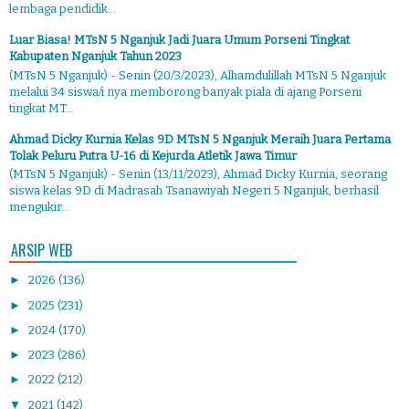
lembaga pendidik...
Luar Biasa! MTsN 5 Nganjuk Jadi Juara Umum Porseni Tingkat
Kabupaten Nganjuk Tahun 2023
(MTsN 5 Nganjuk) - Senin (20/3/2023), Alhamdulillah MTsN 5 Nganjuk
melalui 34 siswa/i nya memborong banyak piala di ajang Porseni
tingkat MT...
Ahmad Dicky Kurnia Kelas 9D MTsN 5 Nganjuk Meraih Juara Pertama
Tolak Peluru Putra U-16 di Kejurda Atletik Jawa Timur
(MTsN 5 Nganjuk) - Senin (13/11/2023), Ahmad Dicky Kurnia, seorang
siswa kelas 9D di Madrasah Tsanawiyah Negeri 5 Nganjuk, berhasil
mengukir...
ARSIP WEB
►
2026
(136)
►
2025
(231)
►
2024
(170)
►
2023
(286)
►
2022
(212)
▼
2021
(142)