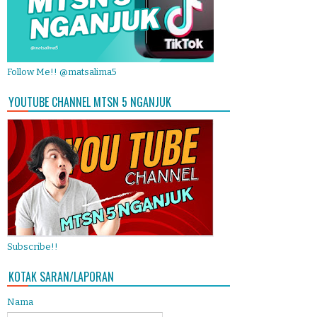
Follow Me!! @matsalima5
YOUTUBE CHANNEL MTSN 5 NGANJUK
Subscribe!!
KOTAK SARAN/LAPORAN
Nama