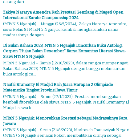
datang dari ...
Zakiya Nararya Amendra Raih Prestasi Gemilang di Mageti Open
International Karate Championship 2024
(MTsN 5 Nganjuk) – Minggu (26/5/2024), Zakiya Nararya Amendra,
siswi kelas 8I MTsN 5 Nganjuk, kembali mengharumkan nama
madrasahnya dengan ...
Di Bulan Bahasa 2023, MTsN 5 Nganjuk Luncurkan Buku Antologi
Cerpen "Hujan Bulan Desember" Karya Komunitas Literasi Siswa-
Siswi MTsN 5 Nganjuk
MTsN 5 Nganjuk) – Kamis (12/10/2023), dalam rangka memperingati
Bulan Bahasa 2023, MTsN 5 Nganjuk dengan bangga meluncurkan
buku antologi ce...
Naufal Bramanty El Madjid Raih Juara Harapan 2 Olimpiade
Matematika Tingkat Provinsi Jawa Timur
(MTsN 5 Nganjuk) – Senin (27/1/2025), Prestasi membanggakan
kembali ditorehkan oleh siswa MTsN 5 Nganjuk. Naufal Bramanty El
Madjid, siswa k...
MTsN 5 Nganjuk: Menorehkan Prestasi sebagai Madrasahnya Para
Jawara
(MTsN 5 Nganjuk) - Senin (21/8/2023), Madrasah Tsanawiyah Negeri
(MTsN) 5 Nganjuk semakin kokoh membuktikan dirinya sebagai