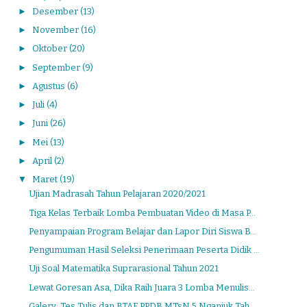
►
Desember
(13)
►
November
(16)
►
Oktober
(20)
►
September
(9)
►
Agustus
(6)
►
Juli
(4)
►
Juni
(26)
►
Mei
(13)
►
April
(2)
▼
Maret
(19)
Ujian Madrasah Tahun Pelajaran 2020/2021
Tiga Kelas Terbaik Lomba Pembuatan Video di Masa P...
Penyampaian Program Belajar dan Lapor Diri Siswa B...
Pengumuman Hasil Seleksi Penerimaan Peserta Didik ...
Uji Soal Matematika Suprarasional Tahun 2021
Lewat Goresan Asa, Dika Raih Juara 3 Lomba Menulis...
Galery: Tes Tulis dan BTAF PPDB MTsN 5 Nganjuk Tah...