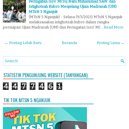
Peringatan Isro' Mi'roj Nabi Muhammad SAW. dan
Istighotsah Kubro Menjelang Ujian Madrasah (UM)
MTsN 5 Nganjuk
(MTsN 5 Nganjuk) - Selasa (9/3/2021) MTsN 5 Nganjuk
melaksanakan istighotsah kubro dalam rangka
persiapan Ujian Madrasah (UM) dan Peringatan Isro' Mi'…
Read More
← Posting Lebih Baru
Beranda
Posting Lama →
STATISTIK PENGUNJUNG WEBSITE (TANYANGAN)
4
4
7
7
4
6
1
TIK TOK MTSN 5 NGANJUK