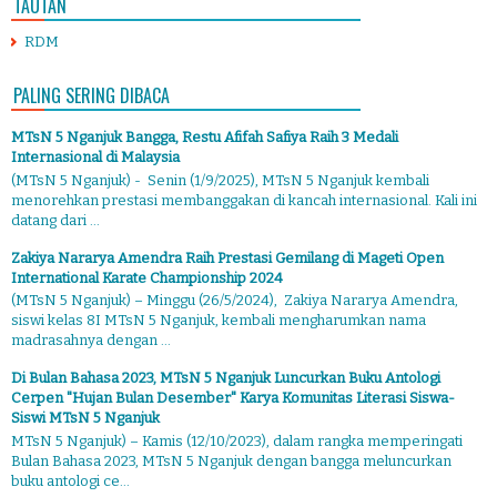
TAUTAN
RDM
PALING SERING DIBACA
MTsN 5 Nganjuk Bangga, Restu Afifah Safiya Raih 3 Medali
Internasional di Malaysia
(MTsN 5 Nganjuk) - Senin (1/9/2025), MTsN 5 Nganjuk kembali
menorehkan prestasi membanggakan di kancah internasional. Kali ini
datang dari ...
Zakiya Nararya Amendra Raih Prestasi Gemilang di Mageti Open
International Karate Championship 2024
(MTsN 5 Nganjuk) – Minggu (26/5/2024), Zakiya Nararya Amendra,
siswi kelas 8I MTsN 5 Nganjuk, kembali mengharumkan nama
madrasahnya dengan ...
Di Bulan Bahasa 2023, MTsN 5 Nganjuk Luncurkan Buku Antologi
Cerpen "Hujan Bulan Desember" Karya Komunitas Literasi Siswa-
Siswi MTsN 5 Nganjuk
MTsN 5 Nganjuk) – Kamis (12/10/2023), dalam rangka memperingati
Bulan Bahasa 2023, MTsN 5 Nganjuk dengan bangga meluncurkan
buku antologi ce...