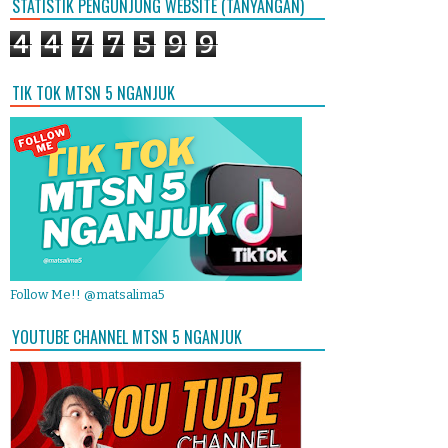
STATISTIK PENGUNJUNG WEBSITE (TANYANGAN)
4
4
7
7
5
9
9
TIK TOK MTSN 5 NGANJUK
Follow Me!! @matsalima5
YOUTUBE CHANNEL MTSN 5 NGANJUK