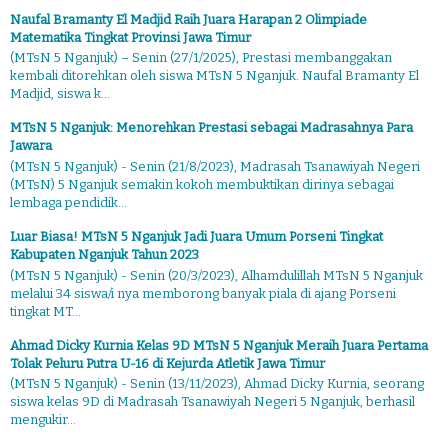
Naufal Bramanty El Madjid Raih Juara Harapan 2 Olimpiade
Matematika Tingkat Provinsi Jawa Timur
(MTsN 5 Nganjuk) – Senin (27/1/2025), Prestasi membanggakan
kembali ditorehkan oleh siswa MTsN 5 Nganjuk. Naufal Bramanty El
Madjid, siswa k...
MTsN 5 Nganjuk: Menorehkan Prestasi sebagai Madrasahnya Para
Jawara
(MTsN 5 Nganjuk) - Senin (21/8/2023), Madrasah Tsanawiyah Negeri
(MTsN) 5 Nganjuk semakin kokoh membuktikan dirinya sebagai
lembaga pendidik...
Luar Biasa! MTsN 5 Nganjuk Jadi Juara Umum Porseni Tingkat
Kabupaten Nganjuk Tahun 2023
(MTsN 5 Nganjuk) - Senin (20/3/2023), Alhamdulillah MTsN 5 Nganjuk
melalui 34 siswa/i nya memborong banyak piala di ajang Porseni
tingkat MT...
Ahmad Dicky Kurnia Kelas 9D MTsN 5 Nganjuk Meraih Juara Pertama
Tolak Peluru Putra U-16 di Kejurda Atletik Jawa Timur
(MTsN 5 Nganjuk) - Senin (13/11/2023), Ahmad Dicky Kurnia, seorang
siswa kelas 9D di Madrasah Tsanawiyah Negeri 5 Nganjuk, berhasil
mengukir...