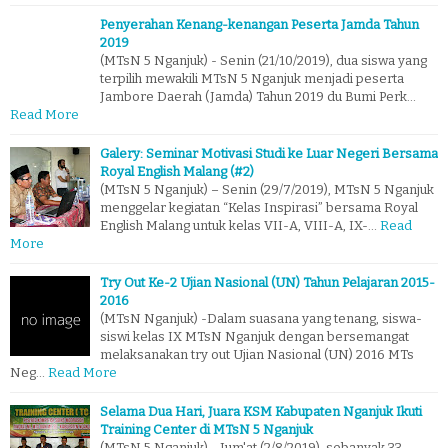
Penyerahan Kenang-kenangan Peserta Jamda Tahun
2019
(MTsN 5 Nganjuk) - Senin (21/10/2019), dua siswa yang
terpilih mewakili MTsN 5 Nganjuk menjadi peserta
Jambore Daerah (Jamda) Tahun 2019 du Bumi Perk…
Read More
Galery: Seminar Motivasi Studi ke Luar Negeri Bersama
Royal English Malang (#2)
(MTsN 5 Nganjuk) – Senin (29/7/2019), MTsN 5 Nganjuk
menggelar kegiatan “Kelas Inspirasi” bersama Royal
English Malang untuk kelas VII-A, VIII-A, IX-…
Read
More
Try Out Ke-2 Ujian Nasional (UN) Tahun Pelajaran 2015-
2016
(MTsN Nganjuk) -Dalam suasana yang tenang, siswa-
siswi kelas IX MTsN Nganjuk dengan bersemangat
melaksanakan try out Ujian Nasional (UN) 2016 MTs
Neg…
Read More
Selama Dua Hari, Juara KSM Kabupaten Nganjuk Ikuti
Training Center di MTsN 5 Nganjuk
(MTsN 5 Nganjuk) - Jum'at (2/8/2019), sebanyak 33