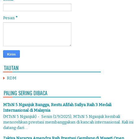
Pesan
*
TAUTAN
RDM
PALING SERING DIBACA
MTsN 5 Nganjuk Bangga, Restu Afifah Safiya Raih 3 Medali
Internasional di Malaysia
(MTsN 5 Nganjuk) - Senin (1/9/2025), MTsN 5 Nganjuk kembali
menorehkan prestasi membanggakan di kancah internasional. Kali ini
datang dari ...
Zakiya Nararya Amendra Raih Prestasi Gemilang di Mageti Open