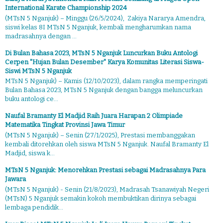
International Karate Championship 2024
(MTsN 5 Nganjuk) – Minggu (26/5/2024), Zakiya Nararya Amendra,
siswi kelas 8I MTsN 5 Nganjuk, kembali mengharumkan nama
madrasahnya dengan ...
Di Bulan Bahasa 2023, MTsN 5 Nganjuk Luncurkan Buku Antologi
Cerpen "Hujan Bulan Desember" Karya Komunitas Literasi Siswa-
Siswi MTsN 5 Nganjuk
MTsN 5 Nganjuk) – Kamis (12/10/2023), dalam rangka memperingati
Bulan Bahasa 2023, MTsN 5 Nganjuk dengan bangga meluncurkan
buku antologi ce...
Naufal Bramanty El Madjid Raih Juara Harapan 2 Olimpiade
Matematika Tingkat Provinsi Jawa Timur
(MTsN 5 Nganjuk) – Senin (27/1/2025), Prestasi membanggakan
kembali ditorehkan oleh siswa MTsN 5 Nganjuk. Naufal Bramanty El
Madjid, siswa k...
MTsN 5 Nganjuk: Menorehkan Prestasi sebagai Madrasahnya Para
Jawara
(MTsN 5 Nganjuk) - Senin (21/8/2023), Madrasah Tsanawiyah Negeri
(MTsN) 5 Nganjuk semakin kokoh membuktikan dirinya sebagai
lembaga pendidik...