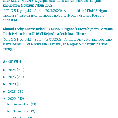
Luar Biasa! MTsN 5 Nganjuk Jadi Juara Umum Porseni Tingkat
Kabupaten Nganjuk Tahun 2023
(MTsN 5 Nganjuk) - Senin (20/3/2023), Alhamdulillah MTsN 5 Nganjuk
melalui 34 siswa/i nya memborong banyak piala di ajang Porseni
tingkat MT...
Ahmad Dicky Kurnia Kelas 9D MTsN 5 Nganjuk Meraih Juara Pertama
Tolak Peluru Putra U-16 di Kejurda Atletik Jawa Timur
(MTsN 5 Nganjuk) - Senin (13/11/2023), Ahmad Dicky Kurnia, seorang
siswa kelas 9D di Madrasah Tsanawiyah Negeri 5 Nganjuk, berhasil
mengukir...
ARSIP WEB
►
2026
(136)
►
2025
(231)
►
2024
(170)
►
2023
(286)
▼
2022
(212)
►
Desember
(11)
►
November
(9)