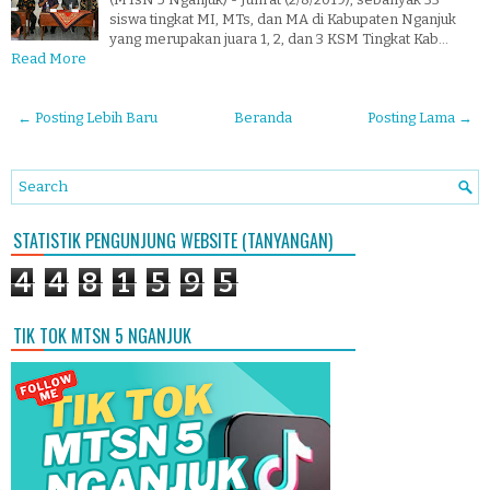
siswa tingkat MI, MTs, dan MA di Kabupaten Nganjuk
yang merupakan juara 1, 2, dan 3 KSM Tingkat Kab…
Read More
← Posting Lebih Baru
Beranda
Posting Lama →
STATISTIK PENGUNJUNG WEBSITE (TANYANGAN)
4
4
8
1
5
9
5
TIK TOK MTSN 5 NGANJUK