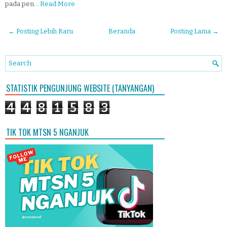
pada pen…
Read More
← Posting Lebih Baru
Beranda
Posting Lama →
STATISTIK PENGUNJUNG WEBSITE (TANYANGAN)
4
4
8
1
5
8
3
TIK TOK MTSN 5 NGANJUK