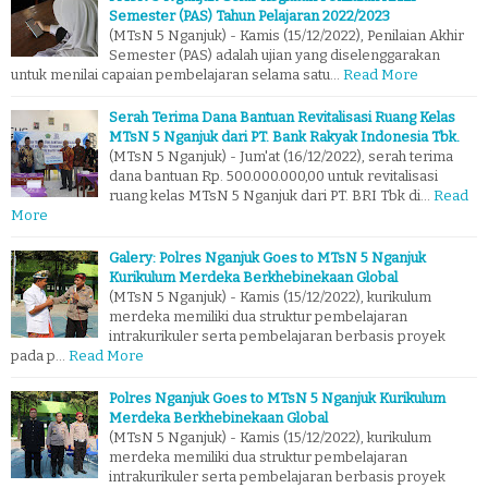
Semester (PAS) Tahun Pelajaran 2022/2023
(MTsN 5 Nganjuk) - Kamis (15/12/2022), Penilaian Akhir
Semester (PAS) adalah ujian yang diselenggarakan
untuk menilai capaian pembelajaran selama satu…
Read More
Serah Terima Dana Bantuan Revitalisasi Ruang Kelas
MTsN 5 Nganjuk dari PT. Bank Rakyak Indonesia Tbk.
(MTsN 5 Nganjuk) - Jum'at (16/12/2022), serah terima
dana bantuan Rp. 500.000.000,00 untuk revitalisasi
ruang kelas MTsN 5 Nganjuk dari PT. BRI Tbk di…
Read
More
Galery: Polres Nganjuk Goes to MTsN 5 Nganjuk
Kurikulum Merdeka Berkhebinekaan Global
(MTsN 5 Nganjuk) - Kamis (15/12/2022), kurikulum
merdeka memiliki dua struktur pembelajaran
intrakurikuler serta pembelajaran berbasis proyek
pada p…
Read More
Polres Nganjuk Goes to MTsN 5 Nganjuk Kurikulum
Merdeka Berkhebinekaan Global
(MTsN 5 Nganjuk) - Kamis (15/12/2022), kurikulum
merdeka memiliki dua struktur pembelajaran
intrakurikuler serta pembelajaran berbasis proyek