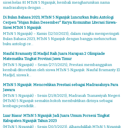
siswi kelas 8I MTsN 5 Nganjuk, kembali mengharumkan nama
madrasahnya dengan ...
Di Bulan Bahasa 2023, MTsN 5 Nganjuk Luncurkan Buku Antologi
Cerpen "Hujan Bulan Desember" Karya Komunitas Literasi Siswa-
Siswi MTsN 5 Nganjuk
MTsN 5 Nganjuk) – Kamis (12/10/2023), dalam rangka memperingati
Bulan Bahasa 2023, MTsN 5 Nganjuk dengan bangga meluncurkan
buku antologi ce...
Naufal Bramanty El Madjid Raih Juara Harapan 2 Olimpiade
Matematika Tingkat Provinsi Jawa Timur
(MTsN 5 Nganjuk) – Senin (27/1/2025), Prestasi membanggakan
kembali ditorehkan oleh siswa MTsN 5 Nganjuk. Naufal Bramanty El
Madjid, siswa k...
MTsN 5 Nganjuk: Menorehkan Prestasi sebagai Madrasahnya Para
Jawara
(MTsN 5 Nganjuk) - Senin (21/8/2023), Madrasah Tsanawiyah Negeri
(MTsN) 5 Nganjuk semakin kokoh membuktikan dirinya sebagai
lembaga pendidik...
Luar Biasa! MTsN 5 Nganjuk Jadi Juara Umum Porseni Tingkat
Kabupaten Nganjuk Tahun 2023
(MTsN 5 Nganjuk) - Senin (20/3/2023), Alhamdulillah MTsN 5 Nganjuk