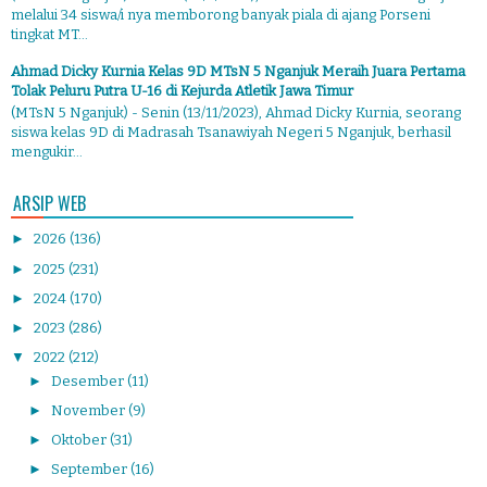
melalui 34 siswa/i nya memborong banyak piala di ajang Porseni
tingkat MT...
Ahmad Dicky Kurnia Kelas 9D MTsN 5 Nganjuk Meraih Juara Pertama
Tolak Peluru Putra U-16 di Kejurda Atletik Jawa Timur
(MTsN 5 Nganjuk) - Senin (13/11/2023), Ahmad Dicky Kurnia, seorang
siswa kelas 9D di Madrasah Tsanawiyah Negeri 5 Nganjuk, berhasil
mengukir...
ARSIP WEB
►
2026
(136)
►
2025
(231)
►
2024
(170)
►
2023
(286)
▼
2022
(212)
►
Desember
(11)
►
November
(9)
►
Oktober
(31)
►
September
(16)