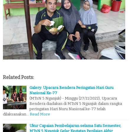
Related Posts:
Galery: Upacara Bendera Peringatan Hari Guru
Nasional Ke-77
(MTsN 5 Nganjuk) - Minggu (27/11/2022), Upacara
Bendera diadakan di MTsN 5 Nganjuk dalam rangka
peringatan Hari Nuru Nasional ke-77 telah
dilaksanakan…
Read More
Ukur Capaian Pembelajaran selama Satu Semester,
MTsN 5 Nganjuk Gelar Kegiatan Penilaian Akhir