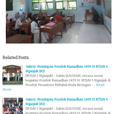
Related Posts:
Galery: Penutupan Pondok Ramadhan 1439 H MTsN 5
Nganjuk (#1)
(MTsN 5 Nganjuk) - Sabtu (2/6/2018), secara resmi
kegiatan Pondok Ramadhan 1439 H MTsN 5 Nganjuk di
Pondok Pesantren Miftahul Huda Keringan -…
Read
More
Galery: Penutupan Pondok Ramadhan 1439 H MTsN 5
Nganjuk (#2)
(MTsN 5 Nganjuk) - Sabtu (2/6/2018), secara resmi
kegiatan Pondok Ramadhan 1439 H MTsN 5 Nganjuk di