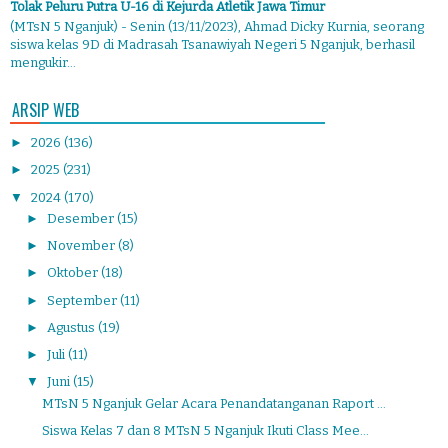
Tolak Peluru Putra U-16 di Kejurda Atletik Jawa Timur
(MTsN 5 Nganjuk) - Senin (13/11/2023), Ahmad Dicky Kurnia, seorang
siswa kelas 9D di Madrasah Tsanawiyah Negeri 5 Nganjuk, berhasil
mengukir...
ARSIP WEB
►
2026
(136)
►
2025
(231)
▼
2024
(170)
►
Desember
(15)
►
November
(8)
►
Oktober
(18)
►
September
(11)
►
Agustus
(19)
►
Juli
(11)
▼
Juni
(15)
MTsN 5 Nganjuk Gelar Acara Penandatanganan Raport ...
Siswa Kelas 7 dan 8 MTsN 5 Nganjuk Ikuti Class Mee...