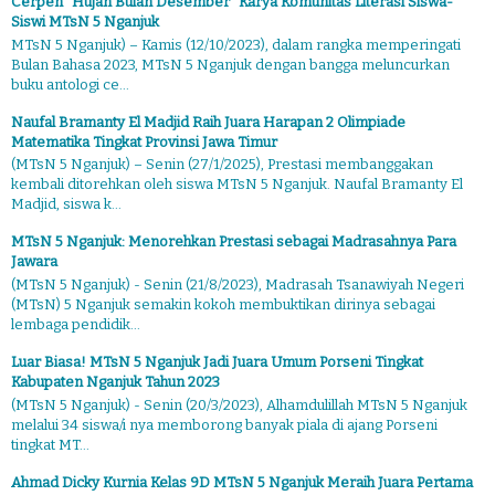
Cerpen "Hujan Bulan Desember" Karya Komunitas Literasi Siswa-
Siswi MTsN 5 Nganjuk
MTsN 5 Nganjuk) – Kamis (12/10/2023), dalam rangka memperingati
Bulan Bahasa 2023, MTsN 5 Nganjuk dengan bangga meluncurkan
buku antologi ce...
Naufal Bramanty El Madjid Raih Juara Harapan 2 Olimpiade
Matematika Tingkat Provinsi Jawa Timur
(MTsN 5 Nganjuk) – Senin (27/1/2025), Prestasi membanggakan
kembali ditorehkan oleh siswa MTsN 5 Nganjuk. Naufal Bramanty El
Madjid, siswa k...
MTsN 5 Nganjuk: Menorehkan Prestasi sebagai Madrasahnya Para
Jawara
(MTsN 5 Nganjuk) - Senin (21/8/2023), Madrasah Tsanawiyah Negeri
(MTsN) 5 Nganjuk semakin kokoh membuktikan dirinya sebagai
lembaga pendidik...
Luar Biasa! MTsN 5 Nganjuk Jadi Juara Umum Porseni Tingkat
Kabupaten Nganjuk Tahun 2023
(MTsN 5 Nganjuk) - Senin (20/3/2023), Alhamdulillah MTsN 5 Nganjuk
melalui 34 siswa/i nya memborong banyak piala di ajang Porseni
tingkat MT...
Ahmad Dicky Kurnia Kelas 9D MTsN 5 Nganjuk Meraih Juara Pertama