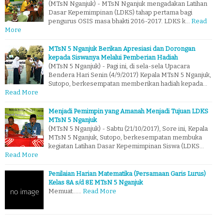
(MTsN Nganjuk) - MTsN Nganjuk mengadakan Latihan
Dasar Kepemimpinan (LDKS) tahap pertama bagi
pengurus OSIS masa bhakti 2016-2017. LDKS k…
Read
More
MTsN 5 Nganjuk Berikan Apresiasi dan Dorongan
kepada Siswanya Melalui Pemberian Hadiah
(MTsN 5 Nganjuk) - Pagi ini, di sela-sela Upacara
Bendera Hari Senin (4/9/2017) Kepala MTsN 5 Nganjuk,
Sutopo, berkesempatan memberikan hadiah kepada…
Read More
Menjadi Pemimpin yang Amanah Menjadi Tujuan LDKS
MTsN 5 Nganjuk
(MTsN 5 Nganjuk) - Sabtu (21/10/2017), Sore ini, Kepala
MTsN 5 Nganjuk, Sutopo, berkesempatan membuka
kegiatan Latihan Dasar Kepemimpinan Siswa (LDKS…
Read More
Penilaian Harian Matematika (Persamaan Garis Lurus)
Kelas 8A s/d 8E MTsN 5 Nganjuk
Memuat...…
Read More