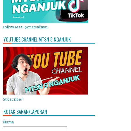
Follow Me!! @matsalima5
YOUTUBE CHANNEL MTSN 5 NGANJUK
Subscribe!!
KOTAK SARAN/LAPORAN
Nama