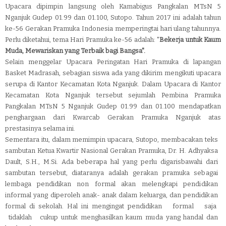
Upacara dipimpin langsung oleh Kamabigus Pangkalan MTsN 5
Nganjuk Gudep 01.99 dan 01.100, Sutopo. Tahun 2017 ini adalah tahun
ke-56 Gerakan Pramuka Indonesia memperingtai hari ulang tahunnya.
Perlu diketahui, tema Hari Pramuka ke-56 adalah: "
Bekerja untuk Kaum
Muda, Mewariskan yang Terbaik bagi Bangsa".
Selain menggelar Upacara Peringatan Hari Pramuka di lapangan
Basket Madrasah, sebagian siswa ada yang dikirim mengikuti upacara
serupa di Kantor Kecamatan Kota Nganjuk. Dalam Upacara di Kantor
Kecamatan Kota Nganjuk tersebut sejumlah Pembina
Pramuka
Pangkalan MTsN 5 Nganjuk Gudep 01.99 dan 01.100 mendapatkan
penghargaan dari Kwarcab Gerakan Pramuka Nganjuk atas
prestasinya selama ini.
Sementara itu, dalam memimpin upacara, Sutopo, membacakan teks
sambutan Ketua Kwartir Nasional Gerakan Pramuka, Dr. H. Adhyaksa
Dault, S.H., M.Si. Ada beberapa hal yang perlu digarisbawahi dari
sambutan tersebut, diataranya adalah
ger
a
kan pram
u
ka seb
a
gai
lemba
g
a pend
i
dikan non
form
a
l
akan
mele
n
gka
p
i pend
i
dikan
inform
a
l
y
a
ng
dipe
r
oleh
ana
k
- anak
dalam
kelu
a
rga, dan
pendidi
k
an
form
a
l di
sek
o
lah. Hal
ini
mengi
n
gat pend
i
dikan
form
a
l
saja
tidakl
a
h
cukup un
t
uk
m
e
ngh
a
silk
a
n kaum
m
u
da
yang hand
a
l
dan