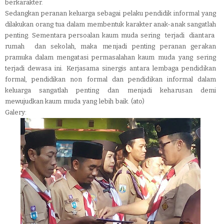
berk
a
rak
t
er.
Sed
a
ngk
a
n per
a
nan kelu
a
rga
seb
a
gai
pela
k
u
pend
i
dik info
r
mal
yang
dilaku
k
an orang
t
ua
dalam memb
e
n
t
uk karak
t
er
anak-
a
nak
san
g
a
t
lah
pen
t
ing.
Semen
t
ara pers
o
alan kaum
muda seri
n
g
t
erjadi
d
i
an
t
ara
rumah
dan sek
o
lah, maka
m
e
nja
d
i
pen
t
ing
pera
n
an ger
a
kan
pram
u
ka dalam
meng
at
asi perm
a
sa
l
ahan kaum
muda
yang
sering
t
erjadi
de
w
a
sa
ini.
Kerj
a
sama sine
r
gis an
t
ara
lemba
g
a
pendi
d
ikan
form
a
l, pend
i
dikan non
form
a
l
dan
pendi
d
ikan info
r
mal dalam
kelua
r
ga sang
at
lah pen
t
ing
dan
m
e
njadi
keh
a
rusan demi
me
w
u
judk
a
n kaum
m
u
da
y
a
ng
lebih
baik. (ato)
Galery: