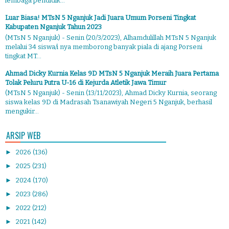
lembaga pendidik...
Luar Biasa! MTsN 5 Nganjuk Jadi Juara Umum Porseni Tingkat
Kabupaten Nganjuk Tahun 2023
(MTsN 5 Nganjuk) - Senin (20/3/2023), Alhamdulillah MTsN 5 Nganjuk
melalui 34 siswa/i nya memborong banyak piala di ajang Porseni
tingkat MT...
Ahmad Dicky Kurnia Kelas 9D MTsN 5 Nganjuk Meraih Juara Pertama
Tolak Peluru Putra U-16 di Kejurda Atletik Jawa Timur
(MTsN 5 Nganjuk) - Senin (13/11/2023), Ahmad Dicky Kurnia, seorang
siswa kelas 9D di Madrasah Tsanawiyah Negeri 5 Nganjuk, berhasil
mengukir...
ARSIP WEB
►
2026
(136)
►
2025
(231)
►
2024
(170)
►
2023
(286)
►
2022
(212)
►
2021
(142)