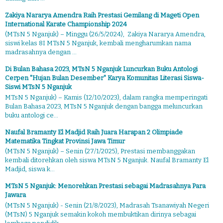
Zakiya Nararya Amendra Raih Prestasi Gemilang di Mageti Open
International Karate Championship 2024
(MTsN 5 Nganjuk) – Minggu (26/5/2024), Zakiya Nararya Amendra,
siswi kelas 8I MTsN 5 Nganjuk, kembali mengharumkan nama
madrasahnya dengan ...
Di Bulan Bahasa 2023, MTsN 5 Nganjuk Luncurkan Buku Antologi
Cerpen "Hujan Bulan Desember" Karya Komunitas Literasi Siswa-
Siswi MTsN 5 Nganjuk
MTsN 5 Nganjuk) – Kamis (12/10/2023), dalam rangka memperingati
Bulan Bahasa 2023, MTsN 5 Nganjuk dengan bangga meluncurkan
buku antologi ce...
Naufal Bramanty El Madjid Raih Juara Harapan 2 Olimpiade
Matematika Tingkat Provinsi Jawa Timur
(MTsN 5 Nganjuk) – Senin (27/1/2025), Prestasi membanggakan
kembali ditorehkan oleh siswa MTsN 5 Nganjuk. Naufal Bramanty El
Madjid, siswa k...
MTsN 5 Nganjuk: Menorehkan Prestasi sebagai Madrasahnya Para
Jawara
(MTsN 5 Nganjuk) - Senin (21/8/2023), Madrasah Tsanawiyah Negeri
(MTsN) 5 Nganjuk semakin kokoh membuktikan dirinya sebagai