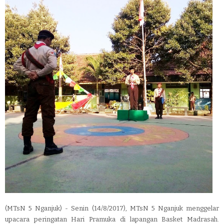
(MTsN 5 Nganjuk) - Senin (14/8/2017), MTsN 5 Nganjuk menggelar
upacara peringatan Hari Pramuka di lapangan Basket Madrasah.