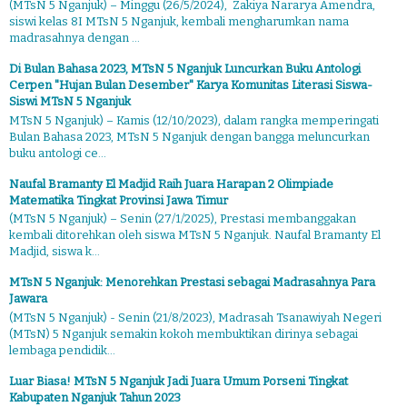
(MTsN 5 Nganjuk) – Minggu (26/5/2024), Zakiya Nararya Amendra,
siswi kelas 8I MTsN 5 Nganjuk, kembali mengharumkan nama
madrasahnya dengan ...
Di Bulan Bahasa 2023, MTsN 5 Nganjuk Luncurkan Buku Antologi
Cerpen "Hujan Bulan Desember" Karya Komunitas Literasi Siswa-
Siswi MTsN 5 Nganjuk
MTsN 5 Nganjuk) – Kamis (12/10/2023), dalam rangka memperingati
Bulan Bahasa 2023, MTsN 5 Nganjuk dengan bangga meluncurkan
buku antologi ce...
Naufal Bramanty El Madjid Raih Juara Harapan 2 Olimpiade
Matematika Tingkat Provinsi Jawa Timur
(MTsN 5 Nganjuk) – Senin (27/1/2025), Prestasi membanggakan
kembali ditorehkan oleh siswa MTsN 5 Nganjuk. Naufal Bramanty El
Madjid, siswa k...
MTsN 5 Nganjuk: Menorehkan Prestasi sebagai Madrasahnya Para
Jawara
(MTsN 5 Nganjuk) - Senin (21/8/2023), Madrasah Tsanawiyah Negeri
(MTsN) 5 Nganjuk semakin kokoh membuktikan dirinya sebagai
lembaga pendidik...
Luar Biasa! MTsN 5 Nganjuk Jadi Juara Umum Porseni Tingkat
Kabupaten Nganjuk Tahun 2023