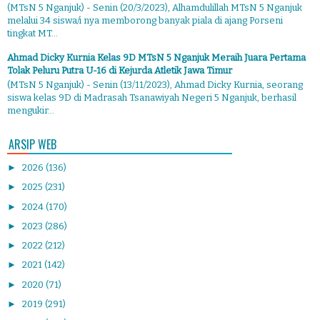
(MTsN 5 Nganjuk) - Senin (20/3/2023), Alhamdulillah MTsN 5 Nganjuk
melalui 34 siswa/i nya memborong banyak piala di ajang Porseni
tingkat MT...
Ahmad Dicky Kurnia Kelas 9D MTsN 5 Nganjuk Meraih Juara Pertama
Tolak Peluru Putra U-16 di Kejurda Atletik Jawa Timur
(MTsN 5 Nganjuk) - Senin (13/11/2023), Ahmad Dicky Kurnia, seorang
siswa kelas 9D di Madrasah Tsanawiyah Negeri 5 Nganjuk, berhasil
mengukir...
ARSIP WEB
►
2026
(136)
►
2025
(231)
►
2024
(170)
►
2023
(286)
►
2022
(212)
►
2021
(142)
►
2020
(71)
►
2019
(291)