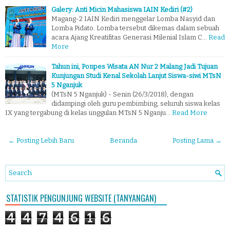
Galery: Anti Micin Mahasiswa IAIN Kediri (#2)
Magang-2 IAIN Kediri menggelar Lomba Nasyid dan
Lomba Pidato. Lomba tersebut dikemas dalam sebuah
acara Ajang Kreatifitas Generasi Milenial Islam C…
Read
More
Tahun ini, Ponpes Wisata AN Nur 2 Malang Jadi Tujuan
Kunjungan Studi Kenal Sekolah Lanjut Siswa-siwi MTsN
5 Nganjuk
(MTsN 5 Nganjuk) - Senin (26/3/2018), dengan
didampingi oleh guru pembimbing, seluruh siswa kelas
IX yang tergabung di kelas unggulan MTsN 5 Nganju…
Read More
← Posting Lebih Baru
Beranda
Posting Lama →
STATISTIK PENGUNJUNG WEBSITE (TANYANGAN)
4
4
7
4
6
1
6