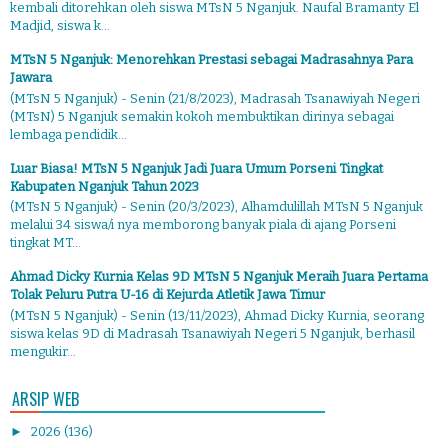
kembali ditorehkan oleh siswa MTsN 5 Nganjuk. Naufal Bramanty El
Madjid, siswa k...
MTsN 5 Nganjuk: Menorehkan Prestasi sebagai Madrasahnya Para
Jawara
(MTsN 5 Nganjuk) - Senin (21/8/2023), Madrasah Tsanawiyah Negeri
(MTsN) 5 Nganjuk semakin kokoh membuktikan dirinya sebagai
lembaga pendidik...
Luar Biasa! MTsN 5 Nganjuk Jadi Juara Umum Porseni Tingkat
Kabupaten Nganjuk Tahun 2023
(MTsN 5 Nganjuk) - Senin (20/3/2023), Alhamdulillah MTsN 5 Nganjuk
melalui 34 siswa/i nya memborong banyak piala di ajang Porseni
tingkat MT...
Ahmad Dicky Kurnia Kelas 9D MTsN 5 Nganjuk Meraih Juara Pertama
Tolak Peluru Putra U-16 di Kejurda Atletik Jawa Timur
(MTsN 5 Nganjuk) - Senin (13/11/2023), Ahmad Dicky Kurnia, seorang
siswa kelas 9D di Madrasah Tsanawiyah Negeri 5 Nganjuk, berhasil
mengukir...
ARSIP WEB
►
2026
(136)