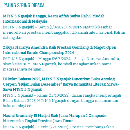
PALING SERING DIBACA
MTsN 5 Nganjuk Bangga, Restu Afifah Safiya Raih 3 Medali
Internasional di Malaysia
(MTsN 5 Nganjuk) - Senin (1/9/2025), MTsN 5 Nganjuk kembali
menorehkan prestasi membanggakan di kancah internasional. Kali ini
datang dari ...
Zakiya Nararya Amendra Raih Prestasi Gemilang di Mageti Open
International Karate Championship 2024
(MTsN 5 Nganjuk) – Minggu (26/5/2024), Zakiya Nararya Amendra,
siswi kelas 8I MTsN 5 Nganjuk, kembali mengharumkan nama
madrasahnya dengan ...
Di Bulan Bahasa 2023, MTsN 5 Nganjuk Luncurkan Buku Antologi
Cerpen "Hujan Bulan Desember" Karya Komunitas Literasi Siswa-
Siswi MTsN 5 Nganjuk
MTsN 5 Nganjuk) – Kamis (12/10/2023), dalam rangka memperingati
Bulan Bahasa 2023, MTsN 5 Nganjuk dengan bangga meluncurkan
buku antologi ce...
Naufal Bramanty El Madjid Raih Juara Harapan 2 Olimpiade
Matematika Tingkat Provinsi Jawa Timur
(MTsN 5 Nganjuk) – Senin (27/1/2025), Prestasi membanggakan