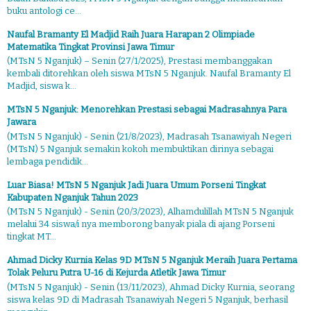
buku antologi ce...
Naufal Bramanty El Madjid Raih Juara Harapan 2 Olimpiade
Matematika Tingkat Provinsi Jawa Timur
(MTsN 5 Nganjuk) – Senin (27/1/2025), Prestasi membanggakan
kembali ditorehkan oleh siswa MTsN 5 Nganjuk. Naufal Bramanty El
Madjid, siswa k...
MTsN 5 Nganjuk: Menorehkan Prestasi sebagai Madrasahnya Para
Jawara
(MTsN 5 Nganjuk) - Senin (21/8/2023), Madrasah Tsanawiyah Negeri
(MTsN) 5 Nganjuk semakin kokoh membuktikan dirinya sebagai
lembaga pendidik...
Luar Biasa! MTsN 5 Nganjuk Jadi Juara Umum Porseni Tingkat
Kabupaten Nganjuk Tahun 2023
(MTsN 5 Nganjuk) - Senin (20/3/2023), Alhamdulillah MTsN 5 Nganjuk
melalui 34 siswa/i nya memborong banyak piala di ajang Porseni
tingkat MT...
Ahmad Dicky Kurnia Kelas 9D MTsN 5 Nganjuk Meraih Juara Pertama
Tolak Peluru Putra U-16 di Kejurda Atletik Jawa Timur
(MTsN 5 Nganjuk) - Senin (13/11/2023), Ahmad Dicky Kurnia, seorang
siswa kelas 9D di Madrasah Tsanawiyah Negeri 5 Nganjuk, berhasil