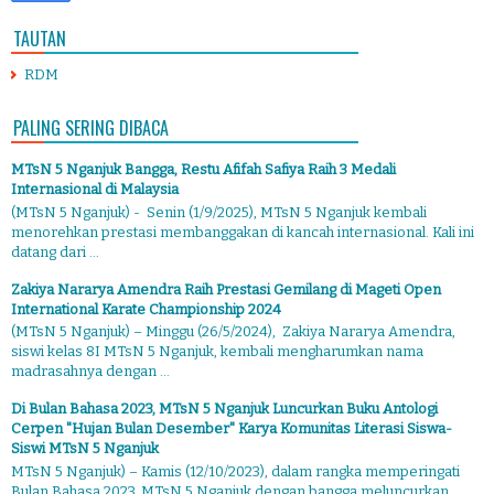
TAUTAN
RDM
PALING SERING DIBACA
MTsN 5 Nganjuk Bangga, Restu Afifah Safiya Raih 3 Medali
Internasional di Malaysia
(MTsN 5 Nganjuk) - Senin (1/9/2025), MTsN 5 Nganjuk kembali
menorehkan prestasi membanggakan di kancah internasional. Kali ini
datang dari ...
Zakiya Nararya Amendra Raih Prestasi Gemilang di Mageti Open
International Karate Championship 2024
(MTsN 5 Nganjuk) – Minggu (26/5/2024), Zakiya Nararya Amendra,
siswi kelas 8I MTsN 5 Nganjuk, kembali mengharumkan nama
madrasahnya dengan ...
Di Bulan Bahasa 2023, MTsN 5 Nganjuk Luncurkan Buku Antologi
Cerpen "Hujan Bulan Desember" Karya Komunitas Literasi Siswa-
Siswi MTsN 5 Nganjuk
MTsN 5 Nganjuk) – Kamis (12/10/2023), dalam rangka memperingati
Bulan Bahasa 2023, MTsN 5 Nganjuk dengan bangga meluncurkan