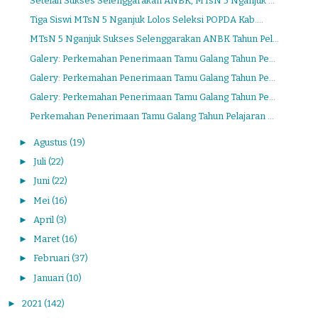
Setelah Sukses Selenggarakan ANBK, MTsN 5 Nganjuk ...
Tiga Siswi MTsN 5 Nganjuk Lolos Seleksi POPDA Kab....
MTsN 5 Nganjuk Sukses Selenggarakan ANBK Tahun Pel...
Galery: Perkemahan Penerimaan Tamu Galang Tahun Pe...
Galery: Perkemahan Penerimaan Tamu Galang Tahun Pe...
Galery: Perkemahan Penerimaan Tamu Galang Tahun Pe...
Perkemahan Penerimaan Tamu Galang Tahun Pelajaran ...
►
Agustus
(19)
►
Juli
(22)
►
Juni
(22)
►
Mei
(16)
►
April
(3)
►
Maret
(16)
►
Februari
(37)
►
Januari
(10)
►
2021
(142)