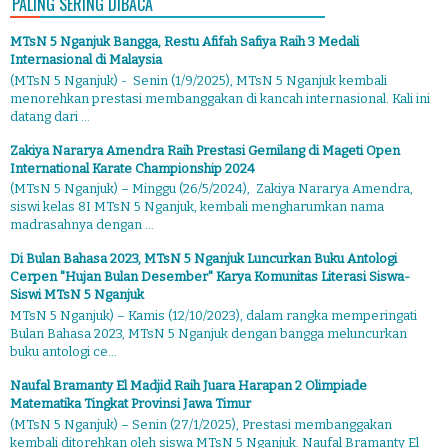
PALING SERING DIBACA
MTsN 5 Nganjuk Bangga, Restu Afifah Safiya Raih 3 Medali
Internasional di Malaysia
(MTsN 5 Nganjuk) - Senin (1/9/2025), MTsN 5 Nganjuk kembali
menorehkan prestasi membanggakan di kancah internasional. Kali ini
datang dari ...
Zakiya Nararya Amendra Raih Prestasi Gemilang di Mageti Open
International Karate Championship 2024
(MTsN 5 Nganjuk) – Minggu (26/5/2024), Zakiya Nararya Amendra,
siswi kelas 8I MTsN 5 Nganjuk, kembali mengharumkan nama
madrasahnya dengan ...
Di Bulan Bahasa 2023, MTsN 5 Nganjuk Luncurkan Buku Antologi
Cerpen "Hujan Bulan Desember" Karya Komunitas Literasi Siswa-
Siswi MTsN 5 Nganjuk
MTsN 5 Nganjuk) – Kamis (12/10/2023), dalam rangka memperingati
Bulan Bahasa 2023, MTsN 5 Nganjuk dengan bangga meluncurkan
buku antologi ce...
Naufal Bramanty El Madjid Raih Juara Harapan 2 Olimpiade
Matematika Tingkat Provinsi Jawa Timur
(MTsN 5 Nganjuk) – Senin (27/1/2025), Prestasi membanggakan
kembali ditorehkan oleh siswa MTsN 5 Nganjuk. Naufal Bramanty El