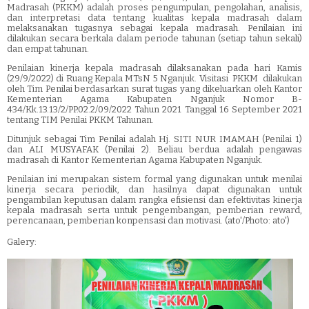
Madrasah (PKKM) adalah proses pengumpulan, pengolahan, analisis,
dan interpretasi data tentang kualitas kepala madrasah dalam
melaksanakan tugasnya sebagai kepala madrasah. Penilaian ini
dilakukan secara berkala dalam periode tahunan (setiap tahun sekali)
dan empat tahunan.
Penilaian kinerja kepala madrasah dilaksanakan pada hari Kamis
(29/9/2022) di Ruang Kepala MTsN 5 Nganjuk. Visitasi
PKKM
dilakukan
oleh Tim Penilai berdasarkan surat tugas yang dikeluarkan oleh Kantor
Kementerian Agama Kabupaten Nganjuk Nomor B-
434/Kk.13.13/2/PP.02.2/09/2022 Tahun 2021 Tanggal 16 September 2021
tentang TIM Penilai PKKM Tahunan.
Ditunjuk sebagai Tim Penilai adalah Hj. SITI NUR IMAMAH (Penilai 1)
dan ALI MUSYAFAK (Penilai 2). Beliau berdua adalah pengawas
madrasah di Kantor Kementerian Agama Kabupaten Nganjuk.
Penilaian ini merupakan sistem formal yang digunakan untuk menilai
kinerja secara periodik, dan hasilnya dapat digunakan untuk
pengambilan keputusan dalam rangka efisiensi dan efektivitas kinerja
kepala madrasah serta untuk pengembangan, pemberian reward,
perencanaan, pemberian konpensasi dan motivasi. (ato'/Photo: ato')
Galery: