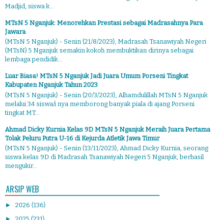
Madjid, siswa k...
MTsN 5 Nganjuk: Menorehkan Prestasi sebagai Madrasahnya Para
Jawara
(MTsN 5 Nganjuk) - Senin (21/8/2023), Madrasah Tsanawiyah Negeri
(MTsN) 5 Nganjuk semakin kokoh membuktikan dirinya sebagai
lembaga pendidik...
Luar Biasa! MTsN 5 Nganjuk Jadi Juara Umum Porseni Tingkat
Kabupaten Nganjuk Tahun 2023
(MTsN 5 Nganjuk) - Senin (20/3/2023), Alhamdulillah MTsN 5 Nganjuk
melalui 34 siswa/i nya memborong banyak piala di ajang Porseni
tingkat MT...
Ahmad Dicky Kurnia Kelas 9D MTsN 5 Nganjuk Meraih Juara Pertama
Tolak Peluru Putra U-16 di Kejurda Atletik Jawa Timur
(MTsN 5 Nganjuk) - Senin (13/11/2023), Ahmad Dicky Kurnia, seorang
siswa kelas 9D di Madrasah Tsanawiyah Negeri 5 Nganjuk, berhasil
mengukir...
ARSIP WEB
►
2026
(136)
►
2025
(231)