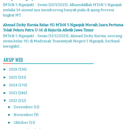
(MTsN 5 Nganjuk) - Senin (20/3/2023), Alhamdulillah MTsN 5 Nganjuk
melalui 34 siswa/i nya memborong banyak piala di ajang Porseni
tingkat MT...
Ahmad Dicky Kurnia Kelas 9D MTsN 5 Nganjuk Meraih Juara Pertama
Tolak Peluru Putra U-16 di Kejurda Atletik Jawa Timur
(MTsN 5 Nganjuk) - Senin (13/11/2023), Ahmad Dicky Kurnia, seorang
siswa kelas 9D di Madrasah Tsanawiyah Negeri 5 Nganjuk, berhasil
mengukir...
ARSIP WEB
►
2026
(136)
►
2025
(231)
►
2024
(170)
►
2023
(286)
▼
2022
(212)
►
Desember
(11)
►
November
(9)
►
Oktober
(31)