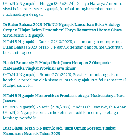
(MTsN 5 Nganjuk) – Minggu (26/5/2024), Zakiya Nararya Amendra,
siswi kelas 8I MTsN 5 Nganjuk, kembali mengharumkan nama
madrasahnya dengan ...
Di Bulan Bahasa 2023, MTsN 5 Nganjuk Luncurkan Buku Antologi
Cerpen "Hujan Bulan Desember" Karya Komunitas Literasi Siswa-
Siswi MTsN 5 Nganjuk
MTsN 5 Nganjuk) – Kamis (12/10/2023), dalam rangka memperingati
Bulan Bahasa 2023, MTsN 5 Nganjuk dengan bangga meluncurkan
buku antologi ce...
Naufal Bramanty El Madjid Raih Juara Harapan 2 Olimpiade
Matematika Tingkat Provinsi Jawa Timur
(MTsN 5 Nganjuk) – Senin (27/1/2025), Prestasi membanggakan
kembali ditorehkan oleh siswa MTsN 5 Nganjuk. Naufal Bramanty El
Madjid, siswa k...
MTsN 5 Nganjuk: Menorehkan Prestasi sebagai Madrasahnya Para
Jawara
(MTsN 5 Nganjuk) - Senin (21/8/2023), Madrasah Tsanawiyah Negeri
(MTsN) 5 Nganjuk semakin kokoh membuktikan dirinya sebagai
lembaga pendidik...
Luar Biasa! MTsN 5 Nganjuk Jadi Juara Umum Porseni Tingkat
Kabupaten Nganjuk Tahun 2023