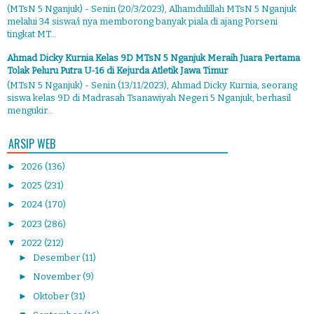
(MTsN 5 Nganjuk) - Senin (20/3/2023), Alhamdulillah MTsN 5 Nganjuk
melalui 34 siswa/i nya memborong banyak piala di ajang Porseni
tingkat MT...
Ahmad Dicky Kurnia Kelas 9D MTsN 5 Nganjuk Meraih Juara Pertama
Tolak Peluru Putra U-16 di Kejurda Atletik Jawa Timur
(MTsN 5 Nganjuk) - Senin (13/11/2023), Ahmad Dicky Kurnia, seorang
siswa kelas 9D di Madrasah Tsanawiyah Negeri 5 Nganjuk, berhasil
mengukir...
ARSIP WEB
►
2026
(136)
►
2025
(231)
►
2024
(170)
►
2023
(286)
▼
2022
(212)
►
Desember
(11)
►
November
(9)
►
Oktober
(31)