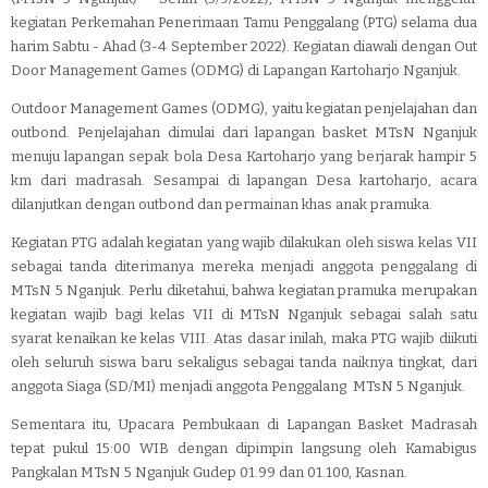
kegiatan Perkemahan Penerimaan Tamu Penggalang (PTG) selama dua
harim Sabtu - Ahad (3-4 September 2022). Kegiatan diawali dengan Out
Door Management Games (ODMG) di Lapangan Kartoharjo Nganjuk.
Outdoor Management Games (ODMG), yaitu kegiatan penjelajahan dan
outbond. Penjelajahan dimulai dari lapangan basket MTsN Nganjuk
menuju lapangan sepak bola Desa Kartoharjo yang berjarak hampir 5
km dari madrasah. Sesampai di lapangan Desa kartoharjo, acara
dilanjutkan dengan outbond dan permainan khas anak pramuka.
Kegiatan PTG adalah kegiatan yang wajib dilakukan oleh siswa kelas VII
sebagai tanda diterimanya mereka menjadi anggota penggalang di
MTsN 5 Nganjuk. Perlu diketahui, bahwa kegiatan pramuka merupakan
kegiatan wajib bagi kelas VII di MTsN Nganjuk sebagai salah satu
syarat kenaikan ke kelas VIII. Atas dasar inilah, maka PTG wajib diikuti
oleh seluruh siswa baru sekaligus sebagai tanda naiknya tingkat, dari
anggota Siaga (SD/MI) menjadi anggota Penggalang MTsN 5 Nganjuk.
Sementara itu,
Upacara Pembukaan di Lapangan Basket Madrasah
tepat pukul 15:00 WIB dengan dipimpin langsung oleh Kamabigus
Pangkalan MTsN 5 Nganjuk Gudep 01.99 dan 01.100, Kasnan.