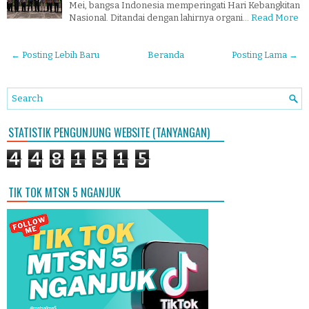
Mei, bangsa Indonesia memperingati Hari Kebangkitan
Nasional. Ditandai dengan lahirnya organi…
Read More
← Posting Lebih Baru
Beranda
Posting Lama →
STATISTIK PENGUNJUNG WEBSITE (TANYANGAN)
4
4
8
1
5
1
5
TIK TOK MTSN 5 NGANJUK