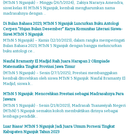
(MTsN 5 Nganjuk) – Minggu (26/5/2024), Zakiya Nararya Amendra,
siswi kelas 8I MTsN 5 Nganjuk, kembali mengharumkan nama
madrasahnya dengan ...
Di Bulan Bahasa 2023, MTsN 5 Nganjuk Luncurkan Buku Antologi
Cerpen "Hujan Bulan Desember" Karya Komunitas Literasi Siswa-
Siswi MTsN 5 Nganjuk
MTsN 5 Nganjuk) – Kamis (12/10/2023), dalam rangka memperingati
Bulan Bahasa 2023, MTsN 5 Nganjuk dengan bangga meluncurkan
buku antologi ce...
Naufal Bramanty El Madjid Raih Juara Harapan 2 Olimpiade
Matematika Tingkat Provinsi Jawa Timur
(MTsN 5 Nganjuk) – Senin (27/1/2025), Prestasi membanggakan
kembali ditorehkan oleh siswa MTsN 5 Nganjuk. Naufal Bramanty El
Madjid, siswa k...
MTsN 5 Nganjuk: Menorehkan Prestasi sebagai Madrasahnya Para
Jawara
(MTsN 5 Nganjuk) - Senin (21/8/2023), Madrasah Tsanawiyah Negeri
(MTsN) 5 Nganjuk semakin kokoh membuktikan dirinya sebagai
lembaga pendidik...
Luar Biasa! MTsN 5 Nganjuk Jadi Juara Umum Porseni Tingkat
Kabupaten Nganjuk Tahun 2023