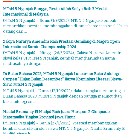
MTsN 5 Nganjuk Bangga, Restu Afifah Safiya Raih 3 Medali
Internasional di Malaysia
(MTsN 5 Nganjuk) - Senin (1/9/2025), MTsN 5 Nganjuk kembali
menorehkan prestasi membanggakan di kancah internasional. Kali ini
datang dari ...
Zakiya Nararya Amendra Raih Prestasi Gemilang di Mageti Open
International Karate Championship 2024
(MTsN 5 Nganjuk) – Minggu (26/5/2024), Zakiya Nararya Amendra,
siswi kelas 8I MTsN 5 Nganjuk, kembali mengharumkan nama
madrasahnya dengan ...
Di Bulan Bahasa 2023, MTsN 5 Nganjuk Luncurkan Buku Antologi
Cerpen "Hujan Bulan Desember" Karya Komunitas Literasi Siswa-
Siswi MTsN 5 Nganjuk
MTsN 5 Nganjuk) – Kamis (12/10/2023), dalam rangka memperingati
Bulan Bahasa 2023, MTsN 5 Nganjuk dengan bangga meluncurkan
buku antologi ce...
Naufal Bramanty El Madjid Raih Juara Harapan 2 Olimpiade
Matematika Tingkat Provinsi Jawa Timur
(MTsN 5 Nganjuk) – Senin (27/1/2025), Prestasi membanggakan
kembali ditorehkan oleh siswa MTsN 5 Nganjuk. Naufal Bramanty El
Madjid, siswa k...