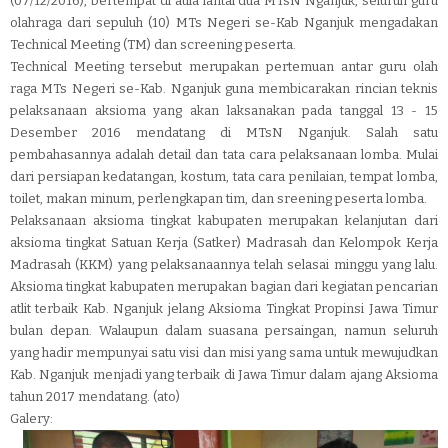
(07/12/2016), bertempat di aula lantai dua MTsN Nganjuk, seluruh guru
olahraga dari sepuluh (10) MTs Negeri se-Kab Nganjuk mengadakan
Technical Meeting (TM) dan screening peserta.
Technical Meeting tersebut merupakan pertemuan antar guru olah
raga MTs Negeri se-Kab. Nganjuk guna membicarakan rincian teknis
pelaksanaan aksioma yang akan laksanakan pada tanggal 13 - 15
Desember 2016 mendatang di MTsN Nganjuk. Salah satu
pembahasannya adalah detail dan tata cara pelaksanaan lomba. Mulai
dari persiapan kedatangan, kostum, tata cara penilaian, tempat lomba,
toilet, makan minum, perlengkapan tim, dan sreening peserta lomba.
Pelaksanaan aksioma tingkat kabupaten merupakan kelanjutan dari
aksioma tingkat Satuan Kerja (Satker) Madrasah dan Kelompok Kerja
Madrasah (KKM) yang pelaksanaannya telah selasai minggu yang lalu.
Aksioma tingkat kabupaten merupakan bagian dari kegiatan pencarian
atlit terbaik Kab. Nganjuk jelang Aksioma Tingkat Propinsi Jawa Timur
bulan depan. Walaupun dalam suasana persaingan, namun seluruh
yang hadir mempunyai satu visi dan misi yang sama untuk mewujudkan
Kab. Nganjuk menjadi yang terbaik di Jawa Timur dalam ajang Aksioma
tahun 2017 mendatang. (ato)
Galery: