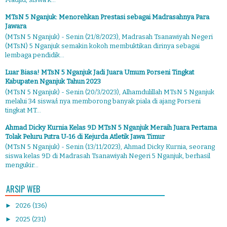
MTsN 5 Nganjuk: Menorehkan Prestasi sebagai Madrasahnya Para
Jawara
(MTsN 5 Nganjuk) - Senin (21/8/2023), Madrasah Tsanawiyah Negeri
(MTsN) 5 Nganjuk semakin kokoh membuktikan dirinya sebagai
lembaga pendidik...
Luar Biasa! MTsN 5 Nganjuk Jadi Juara Umum Porseni Tingkat
Kabupaten Nganjuk Tahun 2023
(MTsN 5 Nganjuk) - Senin (20/3/2023), Alhamdulillah MTsN 5 Nganjuk
melalui 34 siswa/i nya memborong banyak piala di ajang Porseni
tingkat MT...
Ahmad Dicky Kurnia Kelas 9D MTsN 5 Nganjuk Meraih Juara Pertama
Tolak Peluru Putra U-16 di Kejurda Atletik Jawa Timur
(MTsN 5 Nganjuk) - Senin (13/11/2023), Ahmad Dicky Kurnia, seorang
siswa kelas 9D di Madrasah Tsanawiyah Negeri 5 Nganjuk, berhasil
mengukir...
ARSIP WEB
►
2026
(136)
►
2025
(231)