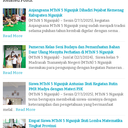
Related Posts:
Anjangsana MTsN 5 Nganjuk Dihadiri Pejabat Kemenag
Kabupaten Nganjuk
(MTsN 5 Nganjuk) – Senin (27/1/2025), kegiatan
Anjangsana MTsN 5 Nganjuk yang sudah menjadi tradisi
selama puluhan tahun kembali digelar dengan sema…
Read More
Pameran Kelas Seni Budaya dan Pemanfaatan Bahan
Daur Ulang Menyita Perhatian di MTsN 5 Nganjuk
(MTsN 5 Nganjuk) - Jum'at (12/1/2024), Siswa kelas 9
Madrasah Tsanawiyah Negeri (MTsN) 5 Nganjuk
memukau para pengunjung dengan kegiatan Pameran…
Read More
Siswa MTsN 5 Nganjuk Antusias Ikuti Kegiatan Rutin
PMR Madya dengan Materi P3K
(MTsN 5 Nganjuk) – Senin (27/1/2025), MTsN 5 Nganjuk
terus berupaya membekali siswa-siswinya dengan
keterampilan dan pengetahuan yang bermanfaat
melal…
Read More
Empat Siswa MTsN 5 Nganjuk Ikuti Lomba Matematika
Tingkat Provinsi