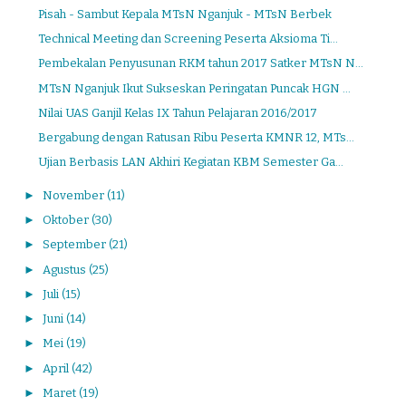
Pisah - Sambut Kepala MTsN Nganjuk - MTsN Berbek
Technical Meeting dan Screening Peserta Aksioma Ti...
Pembekalan Penyusunan RKM tahun 2017 Satker MTsN N...
MTsN Nganjuk Ikut Sukseskan Peringatan Puncak HGN ...
Nilai UAS Ganjil Kelas IX Tahun Pelajaran 2016/2017
Bergabung dengan Ratusan Ribu Peserta KMNR 12, MTs...
Ujian Berbasis LAN Akhiri Kegiatan KBM Semester Ga...
►
November
(11)
►
Oktober
(30)
►
September
(21)
►
Agustus
(25)
►
Juli
(15)
►
Juni
(14)
►
Mei
(19)
►
April
(42)
►
Maret
(19)