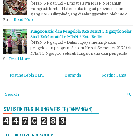
(MTsN 5 Nganjuk) - Empat siswa MTsN 5 Nganjuk
mengikuti lomba Matematika tingkat provinsi dalam
ajang BAIZ Olimpiad yang diselenggarakan oleh SMP
Bait…
Read More
Fungsionaris dan Pengelola SKS MTsN 5 Nganjuk Gelar
Studi Kolaboratif ke MTsN 2 Kota Kediri
(MTsN 5 Nganjuk) - Dalam upaya meningkatkan
pengelolaan program Sistem Kredit Semester (SKS) di
MTsN 5 Nganjuk, seluruh fungsionaris dan pengelola
S…
Read More
← Posting Lebih Baru
Beranda
Posting Lama →
STATISTIK PENGUNJUNG WEBSITE (TANYANGAN)
4
4
7
0
2
8
3
TIK TOK MTSN 5 NGANJUK