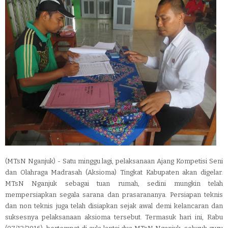
(MTsN Nganjuk) - Satu minggu lagi, pelaksanaan Ajang Kompetisi Seni
dan Olahraga Madrasah (Aksioma) Tingkat Kabupaten akan digelar.
MTsN Nganjuk sebagai tuan rumah, sedini mungkin telah
mempersiapkan segala sarana dan prasarananya. Persiapan teknis
dan non teknis juga telah disiapkan sejak awal demi kelancaran dan
suksesnya pelaksanaan aksioma tersebut. Termasuk hari ini, Rabu