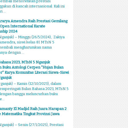
kembali menorehkan prestasi
kan di kancah internasional. Kali ini
 ...
rarya Amendra Raih Prestasi Gemilang
 Open International Karate
ship 2024
ganjuk) – Minggu (26/5/2024), Zakiya
mendra, siswi kelas 8I MTsN 5
 kembali mengharumkan nama
ya dengan ...
Bahasa 2023, MTsN 5 Nganjuk
 Buku Antologi Cerpen "Hujan Bulan
 Karya Komunitas Literasi Siswa-Siswi
ganjuk
anjuk) – Kamis (12/10/2023), dalam
emperingati Bulan Bahasa 2023, MTsN 5
dengan bangga meluncurkan buku
...
amanty El Madjid Raih Juara Harapan 2
 Matematika Tingkat Provinsi Jawa
ganjuk) – Senin (27/1/2025), Prestasi