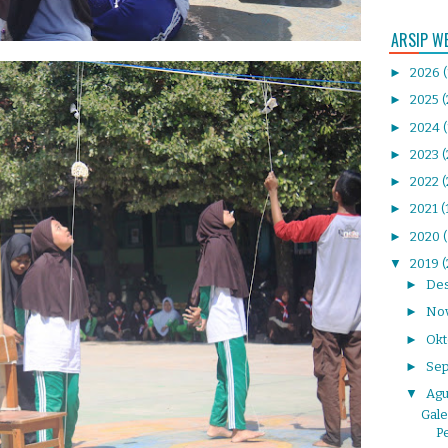
ARSIP W
►
2026
►
2025
(
►
2024
►
2023
►
2022
(
►
2021
(
►
2020
▼
2019
(
►
De
►
No
►
Ok
►
Se
▼
Agu
Gale
Pe