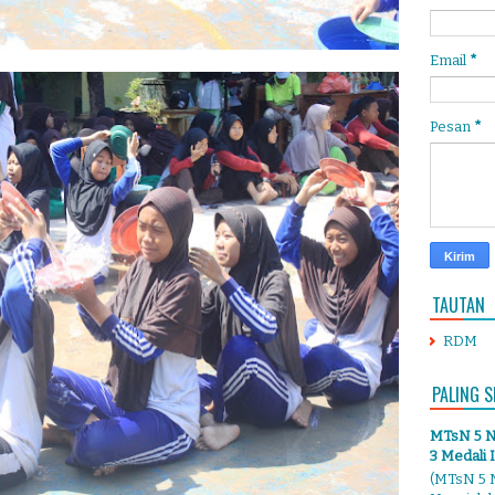
Email
*
Pesan
*
TAUTAN
RDM
PALING S
MTsN 5 Ng
3 Medali 
(MTsN 5 N