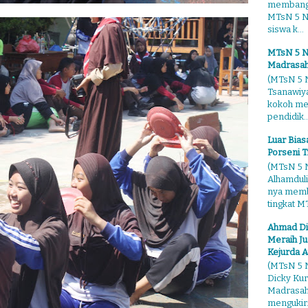
membangg
MTsN 5 Ng
siswa k...
MTsN 5 N
Madrasah
(MTsN 5 N
Tsanawiy
kokoh me
pendidik..
Luar Bia
Porseni T
(MTsN 5 N
Alhamduli
nya membo
tingkat MT
Ahmad Di
Meraih Ju
Kejurda A
(MTsN 5 N
Dicky Kur
Madrasah 
mengukir.