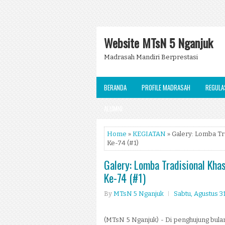
Website MTsN 5 Nganjuk
Madrasah Mandiri Berprestasi
BERANDA
PROFILE MADRASAH
REGULA
ALUMNI
Home
»
KEGIATAN
» Galery: Lomba T
Ke-74 (#1)
Galery: Lomba Tradisional Kh
Ke-74 (#1)
By
MTsN 5 Nganjuk
Sabtu, Agustus 3
(MTsN 5 Nganjuk) - Di penghujung bula