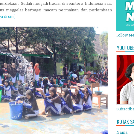
erdekaan. Sudah menjadi tradisi di seantero Indonesia saat
tus meggelar berbagai macam permainan dan perlombaan
 di sini)
Follow M
YOUTUBE
Subscribe
KOTAK S
Nama