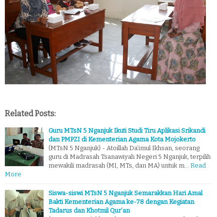
Related Posts:
Guru MTsN 5 Nganjuk Ikuti Studi Tiru Aplikasi Srikandi
dan PMPZI di Kementerian Agama Kota Mojokerto
(MTsN 5 Nganjuk) - Atoillah Da’imul Ikhsan, seorang
guru di Madrasah Tsanawiyah Negeri 5 Nganjuk, terpilih
mewakili madrasah (MI, MTs, dan MA) untuk m…
Read
More
Siswa-siswi MTsN 5 Nganjuk Semarakkan Hari Amal
Bakti Kementerian Agama ke-78 dengan Kegiatan
Tadarus dan Khotmil Qur’an