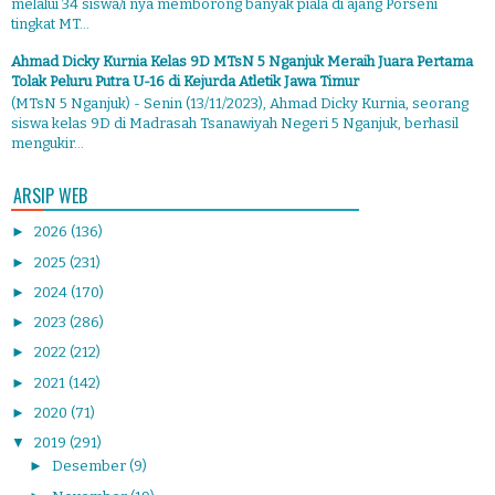
melalui 34 siswa/i nya memborong banyak piala di ajang Porseni
tingkat MT...
Ahmad Dicky Kurnia Kelas 9D MTsN 5 Nganjuk Meraih Juara Pertama
Tolak Peluru Putra U-16 di Kejurda Atletik Jawa Timur
(MTsN 5 Nganjuk) - Senin (13/11/2023), Ahmad Dicky Kurnia, seorang
siswa kelas 9D di Madrasah Tsanawiyah Negeri 5 Nganjuk, berhasil
mengukir...
ARSIP WEB
►
2026
(136)
►
2025
(231)
►
2024
(170)
►
2023
(286)
►
2022
(212)
►
2021
(142)
►
2020
(71)
▼
2019
(291)
►
Desember
(9)