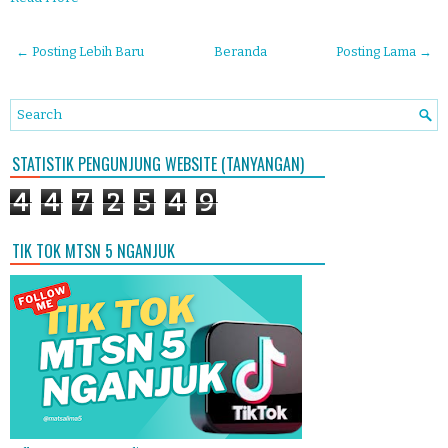
← Posting Lebih Baru
Beranda
Posting Lama →
STATISTIK PENGUNJUNG WEBSITE (TANYANGAN)
4
4
7
2
5
4
9
TIK TOK MTSN 5 NGANJUK