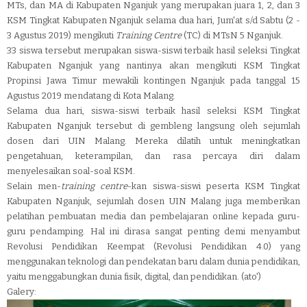
MTs, dan MA di Kabupaten Nganjuk yang merupakan juara 1, 2, dan 3
KSM Tingkat Kabupaten Nganjuk selama dua hari, Jum'at s/d Sabtu (2 -
3 Agustus 2019) mengikuti
Training Centre
(TC) di MTsN 5 Nganjuk.
33 siswa tersebut merupakan siswa-siswi terbaik hasil seleksi Tingkat
Kabupaten Nganjuk yang nantinya akan mengikuti KSM Tingkat
Propinsi Jawa Timur mewakili kontingen Nganjuk pada tanggal 15
Agustus 2019 mendatang di Kota Malang.
Selama dua hari, siswa-siswi terbaik hasil seleksi KSM Tingkat
Kabupaten Nganjuk tersebut di gembleng langsung oleh sejumlah
dosen dari UIN Malang. Mereka dilatih untuk meningkatkan
pengetahuan, keterampilan, dan rasa percaya diri dalam
menyelesaikan soal-soal KSM.
Selain men-
training centre
-kan siswa-siswi peserta KSM Tingkat
Kabupaten Nganjuk, sejumlah dosen UIN Malang juga memberikan
pelatihan pembuatan media dan pembelajaran online kepada guru-
guru pendamping. Hal ini dirasa sangat penting demi menyambut
Revolusi Pendidikan Keempat (Revolusi Pendidikan 4.0) yang
menggunakan teknologi dan pendekatan baru dalam dunia pendidikan,
yaitu menggabungkan dunia fisik, digital, dan pendidikan. (ato')
Galery: