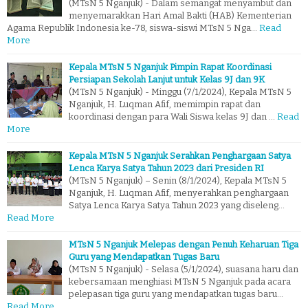
(MTsN 5 Nganjuk) - Dalam semangat menyambut dan
menyemarakkan Hari Amal Bakti (HAB) Kementerian
Agama Republik Indonesia ke-78, siswa-siswi MTsN 5 Nga…
Read
More
Kepala MTsN 5 Nganjuk Pimpin Rapat Koordinasi
Persiapan Sekolah Lanjut untuk Kelas 9J dan 9K
(MTsN 5 Nganjuk) - Minggu (7/1/2024), Kepala MTsN 5
Nganjuk, H. Luqman Afif, memimpin rapat dan
koordinasi dengan para Wali Siswa kelas 9J dan …
Read
More
Kepala MTsN 5 Nganjuk Serahkan Penghargaan Satya
Lenca Karya Satya Tahun 2023 dari Presiden RI
(MTsN 5 Nganjuk) – Senin (8/1/2024), Kepala MTsN 5
Nganjuk, H. Luqman Afif, menyerahkan penghargaan
Satya Lenca Karya Satya Tahun 2023 yang diseleng…
Read More
MTsN 5 Nganjuk Melepas dengan Penuh Keharuan Tiga
Guru yang Mendapatkan Tugas Baru
(MTsN 5 Nganjuk) - Selasa (5/1/2024), suasana haru dan
kebersamaan menghiasi MTsN 5 Nganjuk pada acara
pelepasan tiga guru yang mendapatkan tugas baru…
Read More