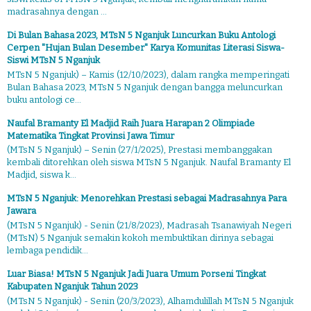
madrasahnya dengan ...
Di Bulan Bahasa 2023, MTsN 5 Nganjuk Luncurkan Buku Antologi
Cerpen "Hujan Bulan Desember" Karya Komunitas Literasi Siswa-
Siswi MTsN 5 Nganjuk
MTsN 5 Nganjuk) – Kamis (12/10/2023), dalam rangka memperingati
Bulan Bahasa 2023, MTsN 5 Nganjuk dengan bangga meluncurkan
buku antologi ce...
Naufal Bramanty El Madjid Raih Juara Harapan 2 Olimpiade
Matematika Tingkat Provinsi Jawa Timur
(MTsN 5 Nganjuk) – Senin (27/1/2025), Prestasi membanggakan
kembali ditorehkan oleh siswa MTsN 5 Nganjuk. Naufal Bramanty El
Madjid, siswa k...
MTsN 5 Nganjuk: Menorehkan Prestasi sebagai Madrasahnya Para
Jawara
(MTsN 5 Nganjuk) - Senin (21/8/2023), Madrasah Tsanawiyah Negeri
(MTsN) 5 Nganjuk semakin kokoh membuktikan dirinya sebagai
lembaga pendidik...
Luar Biasa! MTsN 5 Nganjuk Jadi Juara Umum Porseni Tingkat
Kabupaten Nganjuk Tahun 2023
(MTsN 5 Nganjuk) - Senin (20/3/2023), Alhamdulillah MTsN 5 Nganjuk