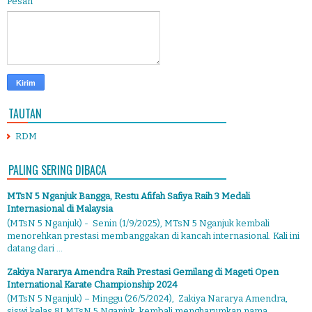
Pesan
*
TAUTAN
RDM
PALING SERING DIBACA
MTsN 5 Nganjuk Bangga, Restu Afifah Safiya Raih 3 Medali
Internasional di Malaysia
(MTsN 5 Nganjuk) - Senin (1/9/2025), MTsN 5 Nganjuk kembali
menorehkan prestasi membanggakan di kancah internasional. Kali ini
datang dari ...
Zakiya Nararya Amendra Raih Prestasi Gemilang di Mageti Open
International Karate Championship 2024
(MTsN 5 Nganjuk) – Minggu (26/5/2024), Zakiya Nararya Amendra,
siswi kelas 8I MTsN 5 Nganjuk, kembali mengharumkan nama