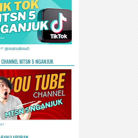
e!! @matsalima5
 CHANNEL MTSN 5 NGANJUK
!!
ARAN/LAPORAN