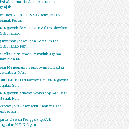
eksi Aksioma Tingkat KKM MTsN
ganjuk
t Juara 2 LCC UKS Se-Jatim, MTsN
ganjuk Perta...
N Nganjuk Ikuti UKGBK dalam Simulasi
NBK Tahap...
gumuman Jadwal dan Sesi Simulasi
NBK Tahap Per...
n Tulis Rekruitmen Penyuluh Agama
slam Non PN...
gan Mengusung Semboyan Ki Hadjar
ewantara, MTs...
 Out UNBK Hari Pertama MTsN Nganjuk
rjalan Su...
N Nganjuk Adakan Workshop Penilaian
tentik Ku...
katkan Jiwa Kompetitif Anak melalui
emberian ...
gurus Dewan Penggalang XVII
angkalan MTsN Ngan...