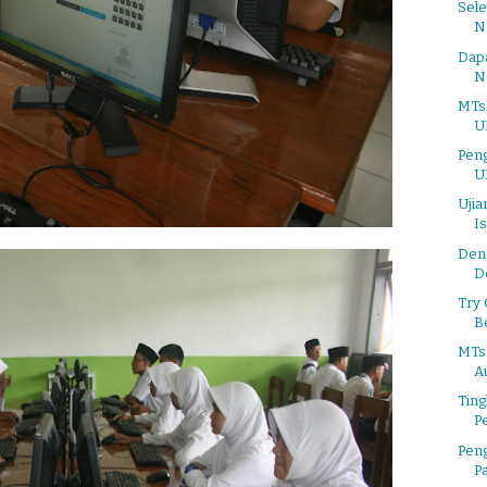
Sel
N
Dapa
N
MTs
U
Pen
U
Ujia
I
Den
D
Try
Be
MTs
Au
Ting
P
Pen
P