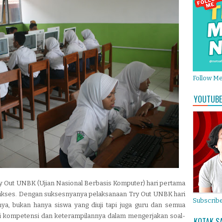
Follow M
YOUTUBE
ry Out UNBK (Ujian Nasional Berbasis Komputer) hari pertama
n sukses. Dengan suksesnyanya pelaksanaan Try Out UNBK hari
Subscribe
nya, bukan hanya siswa yang diuji tapi juga guru dan semua
i kompetensi dan keterampilannya dalam mengerjakan soal-
KOTAK S