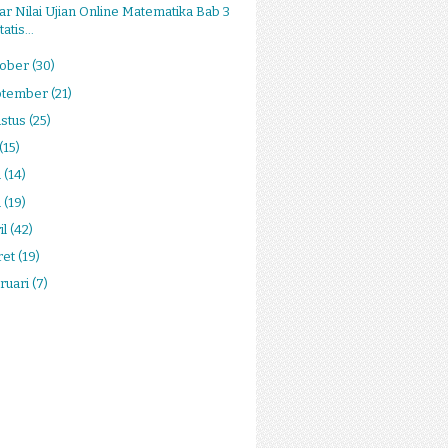
ar Nilai Ujian Online Matematika Bab 3
tatis...
tober
(30)
ptember
(21)
stus
(25)
(15)
i
(14)
i
(19)
il
(42)
ret
(19)
ruari
(7)