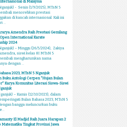
Internasional di Malaysia
ganjuk) - Senin (1/9/2025), MTsN 5
kembali menorehkan prestasi
kan di kancah internasional. Kali ini
 ...
rarya Amendra Raih Prestasi Gemilang
 Open International Karate
ship 2024
ganjuk) – Minggu (26/5/2024), Zakiya
mendra, siswi kelas 8I MTsN 5
 kembali mengharumkan nama
ya dengan ...
Bahasa 2023, MTsN 5 Nganjuk
 Buku Antologi Cerpen "Hujan Bulan
 Karya Komunitas Literasi Siswa-Siswi
ganjuk
anjuk) – Kamis (12/10/2023), dalam
emperingati Bulan Bahasa 2023, MTsN 5
dengan bangga meluncurkan buku
...
amanty El Madjid Raih Juara Harapan 2
 Matematika Tingkat Provinsi Jawa