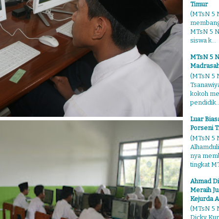
Timur
(MTsN 5 N
membangg
MTsN 5 Ng
siswa k...
MTsN 5 N
Madrasah
(MTsN 5 N
Tsanawiy
kokoh me
pendidik..
Luar Bia
Porseni T
(MTsN 5 N
Alhamduli
nya membo
tingkat MT
Ahmad Di
Meraih Ju
Kejurda A
(MTsN 5 N
Dicky Kur