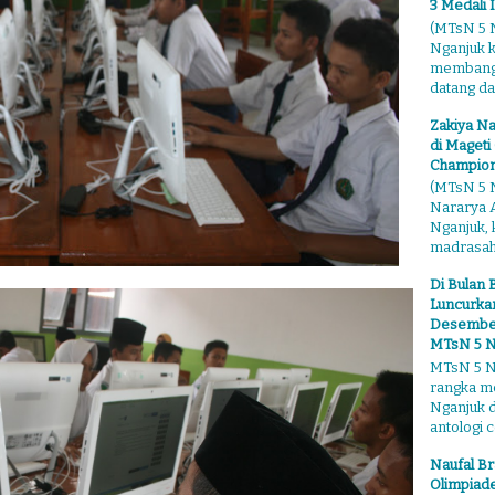
3 Medali 
(MTsN 5 N
Nganjuk 
membangga
datang dari
Zakiya Na
di Mageti
Champion
(MTsN 5 N
Nararya A
Nganjuk,
madrasahn
Di Bulan 
Luncurkan
Desember"
MTsN 5 N
MTsN 5 Ng
rangka m
Nganjuk 
antologi ce
Naufal Br
Olimpiade