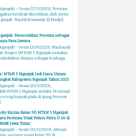
ganjuk) – Senin (27/1/2025), Prestasi
akan kembali ditorehkan oleh siswa
anjuk. Naufal Bramanty El Madjid,
ganjuk: Menorehkan Prestasi sebagai
nya Para Jawara
ganjuk) - Senin (21/8/2023), Madrasah
ah Negeri (MTsN) 5 Nganjuk semakin
mbuktikan dirinya sebagai lembaga
.
sa! MTsN 5 Nganjuk Jadi Juara Umum
ingkat Kabupaten Nganjuk Tahun 2023
ganjuk) - Senin (20/3/2023),
llah MTsN 5 Nganjuk melalui 34 siswa/i
rong banyak piala di ajang Porseni
...
cky Kurnia Kelas 9D MTsN 5 Nganjuk
ara Pertama Tolak Peluru Putra U-16 di
tletik Jawa Timur
ganjuk) - Senin (13/11/2023), Ahmad
nia, seorang siswa kelas 9D di