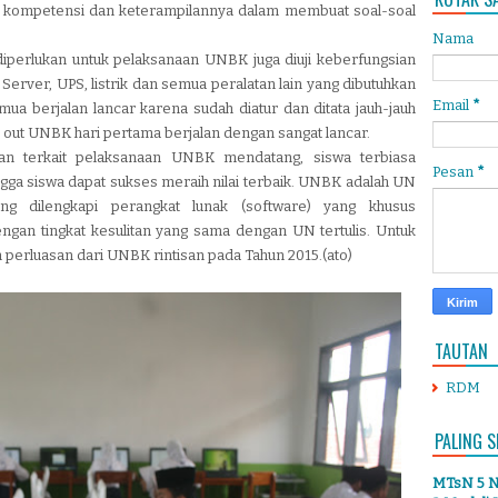
uji kompetensi dan keterampilannya dalam membuat soal-soal
Nama
diperlukan untuk pelaksanaan UNBK juga diuji keberfungsian
 Server, UPS, listrik dan semua peralatan lain yang dibutuhkan
Email
*
emua berjalan lancar karena sudah diatur dan ditata jauh-jauh
y out UNBK hari pertama berjalan dengan sangat lancar.
an terkait pelaksanaan UNBK mendatang, siswa terbiasa
Pesan
*
ga siswa dapat sukses meraih nilai terbaik. UNBK adalah UN
 dilengkapi perangkat lunak (software) yang khusus
ngan tingkat kesulitan yang sama dengan UN tertulis. Untuk
perluasan dari UNBK rintisan pada Tahun 2015.(ato)
TAUTAN
RDM
PALING S
MTsN 5 Ng