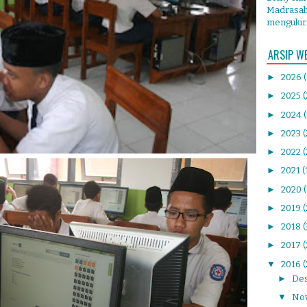
Madrasah 
mengukir.
ARSIP W
►
2026
►
2025
(
►
2024
►
2023
►
2022
(
►
2021
(
►
2020
►
2019
(
►
2018
►
2017
(
▼
2016
(
►
De
▼
No