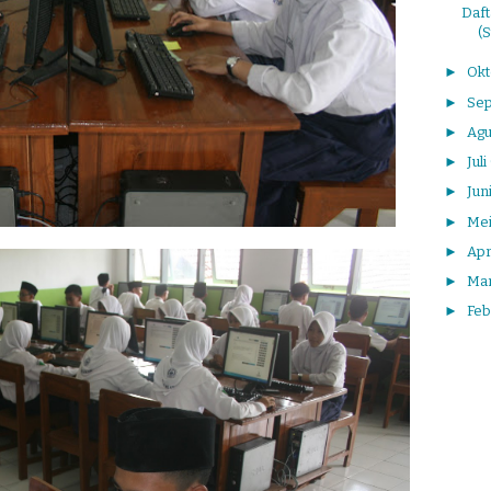
Daft
(S
►
Ok
►
Se
►
Agu
►
Juli
►
Jun
►
Me
►
Apr
►
Ma
►
Feb