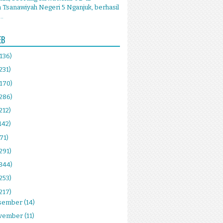
Tsanawiyah Negeri 5 Nganjuk, berhasil
..
EB
(136)
231)
(170)
(286)
212)
142)
(71)
291)
(344)
253)
217)
sember
(14)
vember
(11)