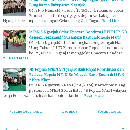
Bung Karno Kabupaten Nganjuk
(MTsN 5 Nganjuk) – Senin (19/8/2024), ribuan anggota
Pramuka dari berbagai gugus depan se-kabupaten
Nganjuk berkumpul di lapangan Gelanggang Olah Raga…
Read More
MTsN 5 Nganjuk Gelar Upacara Bendera HUT RI Ke-79
dengan Semangat "Nusantara Baru Indonesia Maju"
(MTsN 5 Nganjuk) - Dalam rangka memperingati Hari
Ulang Tahun (HUT) Kemerdekaan Republik Indonesia
ke-79, MTsN 5 Nganjuk menggelar Upacara Bendera
d…
Read More
Plt. Kepala MTsN 5 Nganjuk Ikuti Rapat Koordinasi dan
Evaluasi Kepala MTsN Se Wilayah Kerja Kediri di MTsN
2 Kota Blitar
(MTsN 5 Nganjuk) - Rabu (14/8/2024), bertempat ruang
pertemuan MTsN 2 Kota Blitar, 48 kepala MTsN wilayah
kerja Kediri yang meliputi kabupaten dan kot…
Read More
← Posting Lebih Baru
Beranda
Posting Lama →