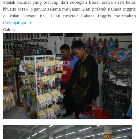
adalah kalimat yang terucap dari sebagian besar siswa-siswi kelas
khusus MTsN Nganjuk selama menjalani ujian praktek Bahasa Inggris
di Pulau Dewata Bali. Ujian praktek Bahasa Inggris merupakan
(Selanjutnya....)
Galery: