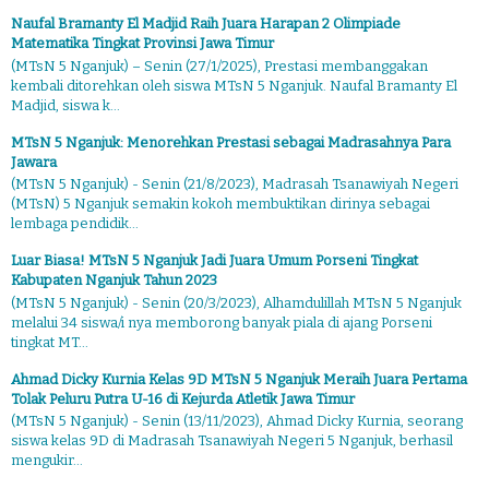
Naufal Bramanty El Madjid Raih Juara Harapan 2 Olimpiade
Matematika Tingkat Provinsi Jawa Timur
(MTsN 5 Nganjuk) – Senin (27/1/2025), Prestasi membanggakan
kembali ditorehkan oleh siswa MTsN 5 Nganjuk. Naufal Bramanty El
Madjid, siswa k...
MTsN 5 Nganjuk: Menorehkan Prestasi sebagai Madrasahnya Para
Jawara
(MTsN 5 Nganjuk) - Senin (21/8/2023), Madrasah Tsanawiyah Negeri
(MTsN) 5 Nganjuk semakin kokoh membuktikan dirinya sebagai
lembaga pendidik...
Luar Biasa! MTsN 5 Nganjuk Jadi Juara Umum Porseni Tingkat
Kabupaten Nganjuk Tahun 2023
(MTsN 5 Nganjuk) - Senin (20/3/2023), Alhamdulillah MTsN 5 Nganjuk
melalui 34 siswa/i nya memborong banyak piala di ajang Porseni
tingkat MT...
Ahmad Dicky Kurnia Kelas 9D MTsN 5 Nganjuk Meraih Juara Pertama
Tolak Peluru Putra U-16 di Kejurda Atletik Jawa Timur
(MTsN 5 Nganjuk) - Senin (13/11/2023), Ahmad Dicky Kurnia, seorang
siswa kelas 9D di Madrasah Tsanawiyah Negeri 5 Nganjuk, berhasil
mengukir...