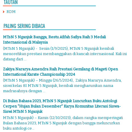
TAUTAN
RDM
PALING SERING DIBACA
MTsN 5 Nganjuk Bangga, Restu Afifah Safiya Raih 3 Medali
Internasional di Malaysia
(MTsN 5 Nganjuk) - Senin (1/9/2025), MTsN 5 Nganjuk kembali
menorehkan prestasi membanggakan di kancah internasional. Kali ini
datang dari ...
Zakiya Nararya Amendra Raih Prestasi Gemilang di Mageti Open
International Karate Championship 2024
(MTsN 5 Nganjuk) – Minggu (26/5/2024), Zakiya Nararya Amendra,
siswi kelas 8I MTsN 5 Nganjuk, kembali mengharumkan nama
madrasahnya dengan ...
Di Bulan Bahasa 2023, MTsN 5 Nganjuk Luncurkan Buku Antologi
Cerpen "Hujan Bulan Desember" Karya Komunitas Literasi Siswa-
Siswi MTsN 5 Nganjuk
MTsN 5 Nganjuk) – Kamis (12/10/2023), dalam rangka memperingati
Bulan Bahasa 2023, MTsN 5 Nganjuk dengan bangga meluncurkan
buku antologi ce...