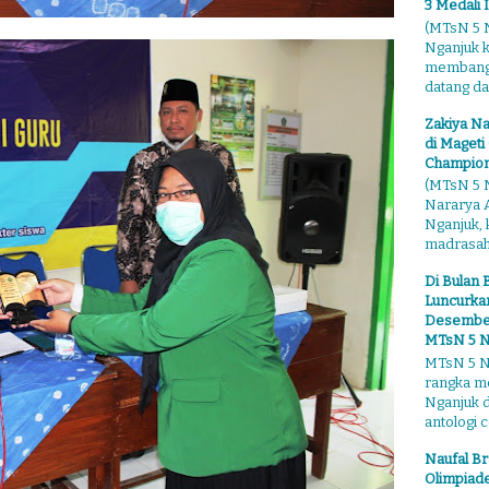
3 Medali 
(MTsN 5 N
Nganjuk 
membangga
datang dari
Zakiya Na
di Mageti
Champion
(MTsN 5 N
Nararya A
Nganjuk,
madrasahn
Di Bulan 
Luncurkan
Desember"
MTsN 5 N
MTsN 5 Ng
rangka m
Nganjuk 
antologi ce
Naufal Br
Olimpiade