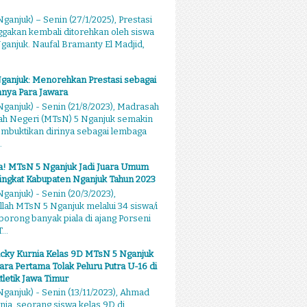
ganjuk) – Senin (27/1/2025), Prestasi
akan kembali ditorehkan oleh siswa
anjuk. Naufal Bramanty El Madjid,
ganjuk: Menorehkan Prestasi sebagai
nya Para Jawara
ganjuk) - Senin (21/8/2023), Madrasah
ah Negeri (MTsN) 5 Nganjuk semakin
mbuktikan dirinya sebagai lembaga
.
sa! MTsN 5 Nganjuk Jadi Juara Umum
ingkat Kabupaten Nganjuk Tahun 2023
ganjuk) - Senin (20/3/2023),
llah MTsN 5 Nganjuk melalui 34 siswa/i
rong banyak piala di ajang Porseni
...
cky Kurnia Kelas 9D MTsN 5 Nganjuk
ara Pertama Tolak Peluru Putra U-16 di
tletik Jawa Timur
ganjuk) - Senin (13/11/2023), Ahmad
nia, seorang siswa kelas 9D di