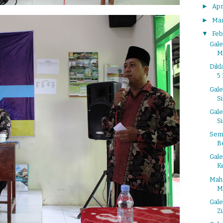
►
Apr
►
Ma
▼
Feb
Gale
M
Dik
5 
Gal
S
Gal
S
Sem
B
Gale
K
Maha
Ma
Gale
Z