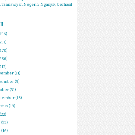
Tsanawiyah Negeri 5 Nganjuk, berhasil
..
EB
(136)
231)
(170)
(286)
212)
sember
(11)
vember
(9)
tober
(31)
ptember
(16)
stus
(19)
(22)
i
(22)
i
(16)