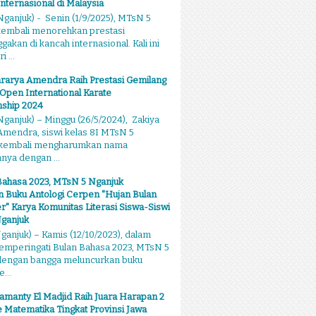
Internasional di Malaysia
ganjuk) - Senin (1/9/2025), MTsN 5
kembali menorehkan prestasi
kan di kancah internasional. Kali ini
 ...
rarya Amendra Raih Prestasi Gemilang
 Open International Karate
ship 2024
ganjuk) – Minggu (26/5/2024), Zakiya
mendra, siswi kelas 8I MTsN 5
 kembali mengharumkan nama
ya dengan ...
Bahasa 2023, MTsN 5 Nganjuk
 Buku Antologi Cerpen "Hujan Bulan
 Karya Komunitas Literasi Siswa-Siswi
ganjuk
anjuk) – Kamis (12/10/2023), dalam
emperingati Bulan Bahasa 2023, MTsN 5
dengan bangga meluncurkan buku
...
amanty El Madjid Raih Juara Harapan 2
 Matematika Tingkat Provinsi Jawa