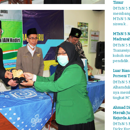
Timur
(MTsN 5 N
membangg
MTsN 5 Ng
siswa k...
MTsN 5 N
Madrasah
(MTsN 5 N
Tsanawiy
kokoh me
pendidik..
Luar Bia
Porseni T
(MTsN 5 N
Alhamduli
nya membo
tingkat MT
Ahmad Di
Meraih Ju
Kejurda A
(MTsN 5 N
Dicky Kur