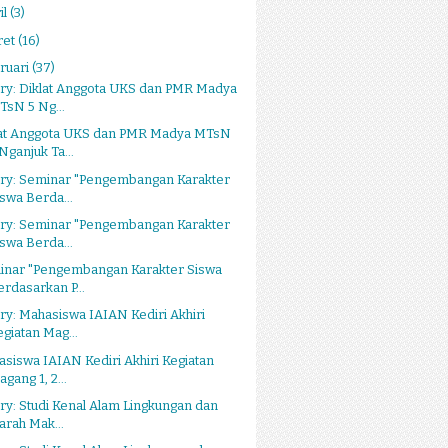
il
(3)
ret
(16)
ruari
(37)
ry: Diklat Anggota UKS dan PMR Madya
TsN 5 Ng...
lat Anggota UKS dan PMR Madya MTsN
Nganjuk Ta...
ery: Seminar "Pengembangan Karakter
iswa Berda...
ery: Seminar "Pengembangan Karakter
iswa Berda...
inar "Pengembangan Karakter Siswa
erdasarkan P...
ry: Mahasiswa IAIAN Kediri Akhiri
egiatan Mag...
siswa IAIAN Kediri Akhiri Kegiatan
gang 1, 2...
ry: Studi Kenal Alam Lingkungan dan
iarah Mak...