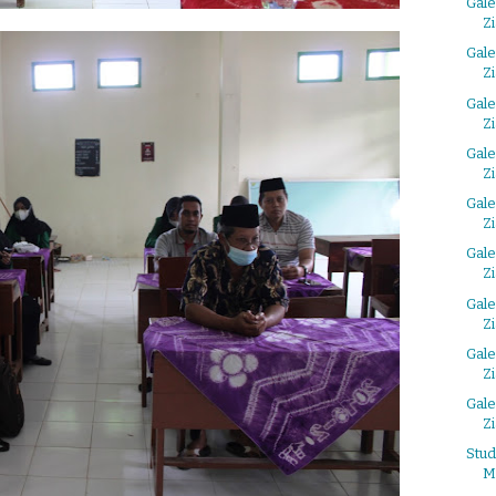
Gale
Z
Gale
Z
Gale
Z
Gale
Z
Gale
Z
Gale
Z
Gale
Z
Gale
Z
Gale
Z
Stud
M