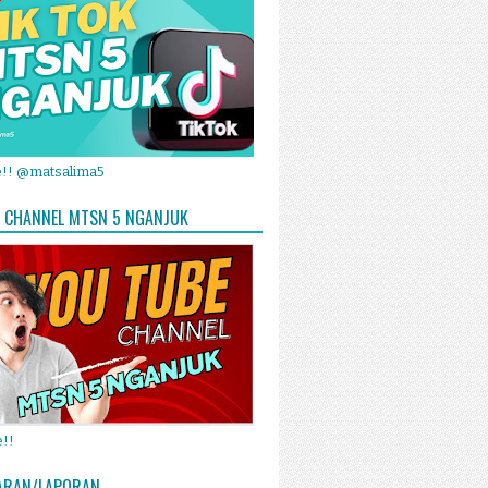
e!! @matsalima5
 CHANNEL MTSN 5 NGANJUK
!!
ARAN/LAPORAN