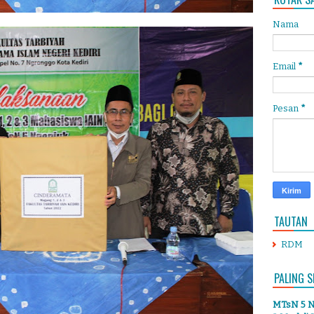
Nama
Email
*
Pesan
*
TAUTAN
RDM
PALING S
MTsN 5 Ng