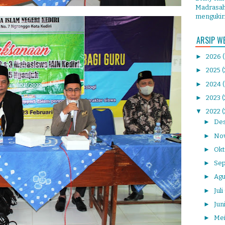
Madrasah 
mengukir.
ARSIP W
►
2026
►
2025
(
►
2024
►
2023
▼
2022
(
►
De
►
No
►
Ok
►
Se
►
Agu
►
Juli
►
Jun
►
Me