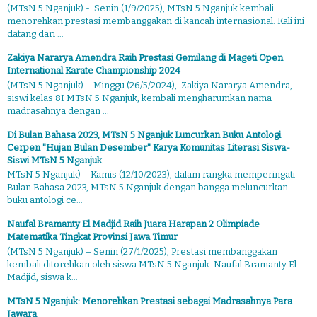
(MTsN 5 Nganjuk) - Senin (1/9/2025), MTsN 5 Nganjuk kembali
menorehkan prestasi membanggakan di kancah internasional. Kali ini
datang dari ...
Zakiya Nararya Amendra Raih Prestasi Gemilang di Mageti Open
International Karate Championship 2024
(MTsN 5 Nganjuk) – Minggu (26/5/2024), Zakiya Nararya Amendra,
siswi kelas 8I MTsN 5 Nganjuk, kembali mengharumkan nama
madrasahnya dengan ...
Di Bulan Bahasa 2023, MTsN 5 Nganjuk Luncurkan Buku Antologi
Cerpen "Hujan Bulan Desember" Karya Komunitas Literasi Siswa-
Siswi MTsN 5 Nganjuk
MTsN 5 Nganjuk) – Kamis (12/10/2023), dalam rangka memperingati
Bulan Bahasa 2023, MTsN 5 Nganjuk dengan bangga meluncurkan
buku antologi ce...
Naufal Bramanty El Madjid Raih Juara Harapan 2 Olimpiade
Matematika Tingkat Provinsi Jawa Timur
(MTsN 5 Nganjuk) – Senin (27/1/2025), Prestasi membanggakan
kembali ditorehkan oleh siswa MTsN 5 Nganjuk. Naufal Bramanty El
Madjid, siswa k...
MTsN 5 Nganjuk: Menorehkan Prestasi sebagai Madrasahnya Para
Jawara