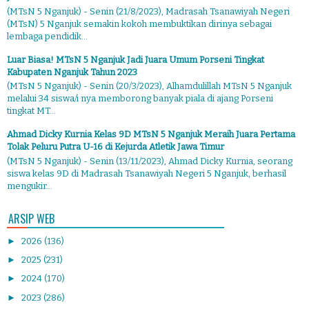
(MTsN 5 Nganjuk) - Senin (21/8/2023), Madrasah Tsanawiyah Negeri
(MTsN) 5 Nganjuk semakin kokoh membuktikan dirinya sebagai
lembaga pendidik...
Luar Biasa! MTsN 5 Nganjuk Jadi Juara Umum Porseni Tingkat
Kabupaten Nganjuk Tahun 2023
(MTsN 5 Nganjuk) - Senin (20/3/2023), Alhamdulillah MTsN 5 Nganjuk
melalui 34 siswa/i nya memborong banyak piala di ajang Porseni
tingkat MT...
Ahmad Dicky Kurnia Kelas 9D MTsN 5 Nganjuk Meraih Juara Pertama
Tolak Peluru Putra U-16 di Kejurda Atletik Jawa Timur
(MTsN 5 Nganjuk) - Senin (13/11/2023), Ahmad Dicky Kurnia, seorang
siswa kelas 9D di Madrasah Tsanawiyah Negeri 5 Nganjuk, berhasil
mengukir...
ARSIP WEB
►
2026
(136)
►
2025
(231)
►
2024
(170)
►
2023
(286)