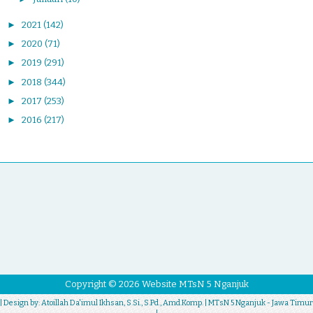
►
2021
(142)
►
2020
(71)
►
2019
(291)
►
2018
(344)
►
2017
(253)
►
2016
(217)
Copyright ©
2026
Website MTsN 5 Nganjuk
| Design by:
Atoillah Da'imul Ikhsan, S.Si., S.Pd., Amd.Komp.
| MTsN 5 Nganjuk - Jawa Timur