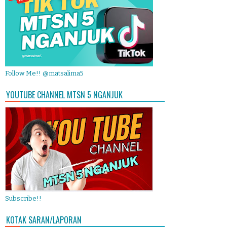
Follow Me!! @matsalima5
YOUTUBE CHANNEL MTSN 5 NGANJUK
Subscribe!!
KOTAK SARAN/LAPORAN