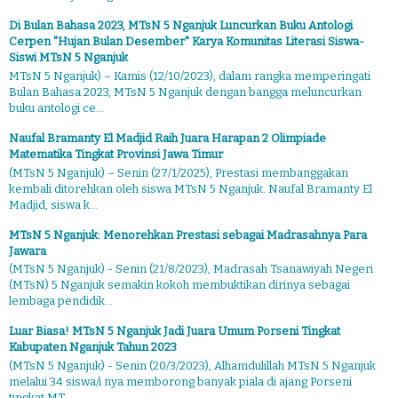
Di Bulan Bahasa 2023, MTsN 5 Nganjuk Luncurkan Buku Antologi
Cerpen "Hujan Bulan Desember" Karya Komunitas Literasi Siswa-
Siswi MTsN 5 Nganjuk
MTsN 5 Nganjuk) – Kamis (12/10/2023), dalam rangka memperingati
Bulan Bahasa 2023, MTsN 5 Nganjuk dengan bangga meluncurkan
buku antologi ce...
Naufal Bramanty El Madjid Raih Juara Harapan 2 Olimpiade
Matematika Tingkat Provinsi Jawa Timur
(MTsN 5 Nganjuk) – Senin (27/1/2025), Prestasi membanggakan
kembali ditorehkan oleh siswa MTsN 5 Nganjuk. Naufal Bramanty El
Madjid, siswa k...
MTsN 5 Nganjuk: Menorehkan Prestasi sebagai Madrasahnya Para
Jawara
(MTsN 5 Nganjuk) - Senin (21/8/2023), Madrasah Tsanawiyah Negeri
(MTsN) 5 Nganjuk semakin kokoh membuktikan dirinya sebagai
lembaga pendidik...
Luar Biasa! MTsN 5 Nganjuk Jadi Juara Umum Porseni Tingkat
Kabupaten Nganjuk Tahun 2023
(MTsN 5 Nganjuk) - Senin (20/3/2023), Alhamdulillah MTsN 5 Nganjuk
melalui 34 siswa/i nya memborong banyak piala di ajang Porseni
tingkat MT...