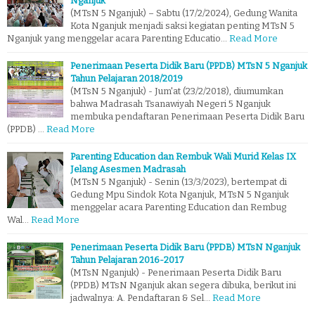
Nganjuk
(MTsN 5 Nganjuk) – Sabtu (17/2/2024), Gedung Wanita
Kota Nganjuk menjadi saksi kegiatan penting MTsN 5
Nganjuk yang menggelar acara Parenting Educatio…
Read More
Penerimaan Peserta Didik Baru (PPDB) MTsN 5 Nganjuk
Tahun Pelajaran 2018/2019
(MTsN 5 Nganjuk) - Jum'at (23/2/2018), diumumkan
bahwa Madrasah Tsanawiyah Negeri 5 Nganjuk
membuka pendaftaran Penerimaan Peserta Didik Baru
(PPDB) …
Read More
Parenting Education dan Rembuk Wali Murid Kelas IX
Jelang Asesmen Madrasah
(MTsN 5 Nganjuk) - Senin (13/3/2023), bertempat di
Gedung Mpu Sindok Kota Nganjuk, MTsN 5 Nganjuk
menggelar acara Parenting Education dan Rembug
Wal…
Read More
Penerimaan Peserta Didik Baru (PPDB) MTsN Nganjuk
Tahun Pelajaran 2016-2017
(MTsN Nganjuk) - Penerimaan Peserta Didik Baru
(PPDB) MTsN Nganjuk akan segera dibuka, berikut ini
jadwalnya: A. Pendaftaran & Sel…
Read More