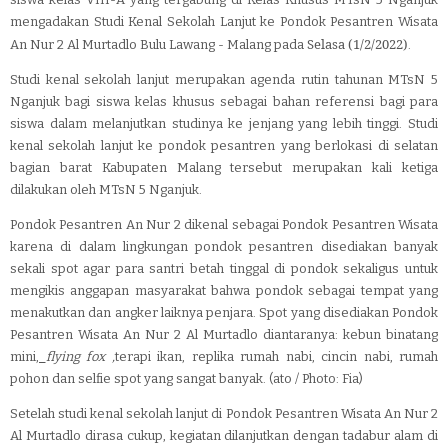
mengadakan Studi Kenal Sekolah Lanjut ke Pondok Pesantren Wisata
Selasa (1/2/2022)
An Nur 2 Al Murtadlo Bulu Lawang - Malang pada
.
Studi kenal sekolah lanjut merupakan agenda rutin tahunan MTsN 5
Nganjuk bagi siswa kelas khusus sebagai bahan referensi bagi para
siswa dalam melanjutkan studinya ke jenjang yang lebih tinggi. Studi
kenal sekolah lanjut ke pondok pesantren yang berlokasi di selatan
bagian barat Kabupaten Malang tersebut merupakan kali ketiga
dilakukan oleh MTsN 5 Nganjuk.
Pondok Pesantren An Nur 2 dikenal sebagai Pondok Pesantren Wisata
karena di dalam lingkungan pondok pesantren disediakan banyak
sekali spot agar para santri betah tinggal di pondok sekaligus untuk
mengikis anggapan masyarakat bahwa pondok sebagai tempat yang
menakutkan dan angker laiknya penjara. Spot yang disediakan Pondok
Pesantren Wisata An Nur 2 Al Murtadlo diantaranya: kebun binatang
mini,
flying fox ,
terapi ikan, replika rumah nabi, cincin nabi, rumah
pohon dan selfie spot yang sangat banyak. (ato / Photo: Fia)
Setelah studi kenal sekolah lanjut di
Pondok Pesantren Wisata An Nur 2
Al Murtadlo dirasa cukup, kegiatan dilanjutkan dengan tadabur alam di