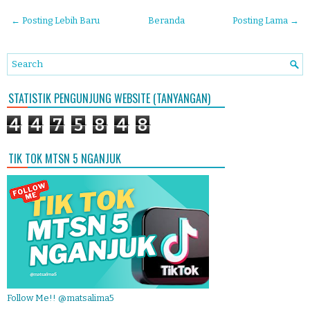
← Posting Lebih Baru
Beranda
Posting Lama →
STATISTIK PENGUNJUNG WEBSITE (TANYANGAN)
4
4
7
5
8
4
8
TIK TOK MTSN 5 NGANJUK
Follow Me!! @matsalima5