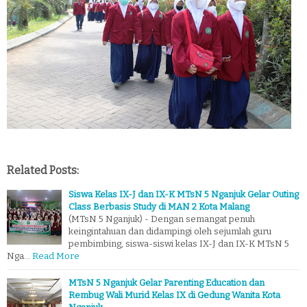
Related Posts:
Siswa Kelas IX-J dan IX-K MTsN 5 Nganjuk Gelar Outing
Class Berbasis Study di MAN 2 Kota Malang
(MTsN 5 Nganjuk) - Dengan semangat penuh
keingintahuan dan didampingi oleh sejumlah guru
pembimbing, siswa-siswi kelas IX-J dan IX-K MTsN 5
Nga…
Read More
MTsN 5 Nganjuk Gelar Parenting Education dan
Rembug Wali Murid Kelas IX di Gedung Wanita Kota